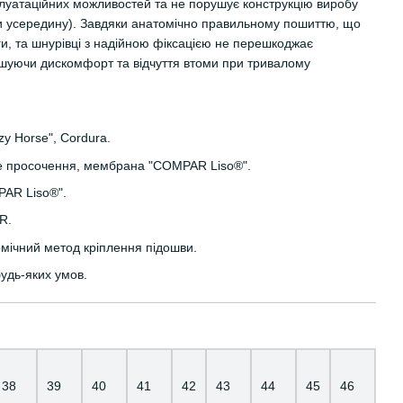
луатаційних можливостей та не порушує конструкцію виробу
и усередину). Завдяки анатомічно правильному пошиттю, що
и, та шнурівці з надійною фіксацією не перешкоджає
шуючи дискомфорт та відчуття втоми при тривалому
zy Horse", Cordura.
не просочення, мембрана "COMPAR Liso®".
AR Liso®".
R.
рмічний метод кріплення підошви.
будь-яких умов.
38
39
40
41
42
43
44
45
46