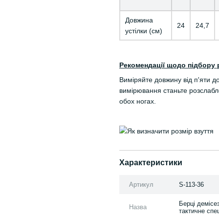
Довжина
24
24,7
устілки (см)
Рекомендації щодо підбору 
Виміряйте довжину від п'яти д
вимірювання станьте розслабле
обох ногах.
Характеристики
Артикул
S-113-36
Берці демісе
Назва
тактичне спец