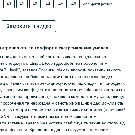
41
42
43
44
45
46
Як обрати розмір
Замовити швидко
: витривалість та комфорт в екстремальних умовах
 проходять ретельний контроль якості на відповідність
ля спецвзуття. Шкіра ВРХ з гідрофобним просоченням
AR Liso®", вставки Cordura. Мають високий показник захисту
втрачаючи необхідної еластичності в активних зонах для
ції. Наявність повітряно-циркулюючої підкладки та природних
лу з високим коефіцієнтом паропроникності відводить надлишок
одальшого випаровування, сприяючи комфортному середовищу
просочення та необхідна місткість жирів шкіри дає можливість
ти взуття при несприятливих кліматичних чинниках (невеликий
U/NR з вакуумно-термічним методом кріпленням з
а вставна, анатомічна устілка стабілізує та захищає стопу від
демпфування. Кріплення підошви вакуумно-термічним