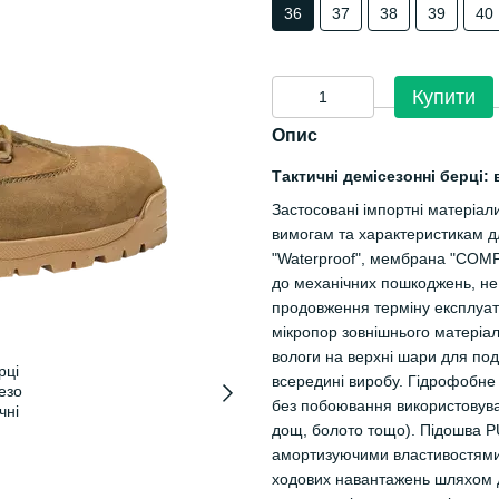
36
37
38
39
40
Купити
Опис
Тактичні демісезонні берці
Застосовані імпортні матеріали
вимогам та характеристикам д
"Waterproof", мембрана "COMP
до механічних пошкоджень, не 
продовження терміну експлуата
мікропор зовнішнього матеріа
вологи на верхні шари для п
всередині виробу. Гідрофобне 
без побоювання використовува
дощ, болото тощо). Підошва P
амортизуючими властивостями т
ходових навантажень шляхом 