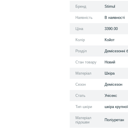
Бренд
Stimul
Наявність
В наявності
Ціна
3390.00
Колір
Койот
Розділ
Демісезонні б
Стан товару
Новий
Матеріал
Шкіра
Сезон
Демісезон
Стать
Унісекс
Тип шкіри
шкіра крупної
Матеріал
Поліуретан
підошви