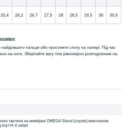
25,4
26,2
26,7
27,5
28
28,5
29,5
30
30,6
розміру
о найдовшого пальця або простежте стопу на папері. Під час
но на ноги. Зберігайте вагу тіла рівномірно розподіленим на
зонні тактичні на мембрані OMEGA Stimul (coyote) міжсезонне
 взуття зі шкіри