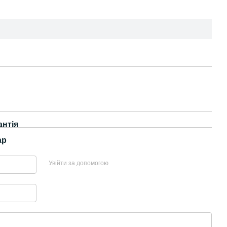
антія
ар
Увійти за допомогою