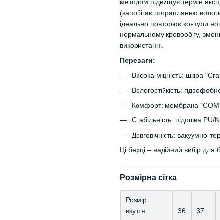
методом підвищує термін експ
(запобігає потраплянню волог
ідеально повторює контури ног
нормальному кровообігу, змен
використанні.
Переваги:
Висока міцність: шкіра "Cra
Вологостійкість: гідрофоб
Комфорт: мембрана "COMP
Стабільність: підошва PU/N
Довговічність: вакуумно-те
Ці берці – надійний вибір для 
Розмірна сітка
Розмір
взуття
36
37