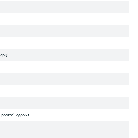
ерці
 рогатої худоби