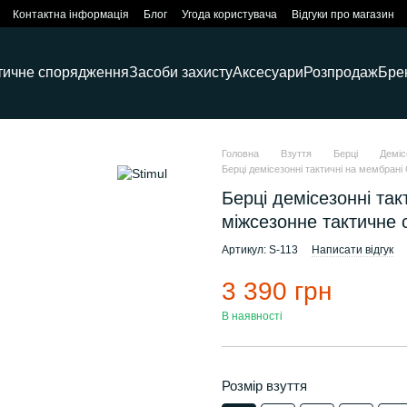
Контактна інформація
Блог
Угода користувача
Відгуки про магазин
тичне спорядження
Засоби захисту
Аксесуари
Розпродаж
Бре
Головна
Взуття
Берці
Деміс
Берці демісезонні тактичні на мембрані
Берці демісезонні та
міжсезонне тактичне с
Артикул: S-113
Написати відгук
3 390 грн
В наявності
Розмір взуття