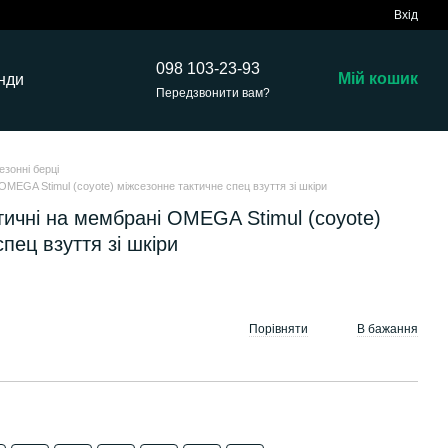
Вхід
098 103-23-93
Мій кошик
нди
Передзвонити вам?
езонні берці
 OMEGA Stimul (coyote) міжсезонне тактичне спец взуття зі шкіри
ктичні на мембрані OMEGA Stimul (coyote)
пец взуття зі шкіри
Порівняти
В бажання