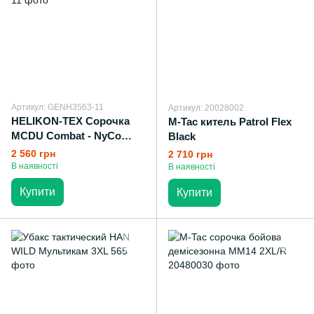
Артикул: GENH3563-11
Артикул: 20028002
HELIKON-TEX Сорочка
M-Tac китель Patrol Flex
MCDU Combat - NyCo
Black
Ripstop Coyote
2 560 грн
2 710 грн
В наявності
В наявності
Купити
Купити