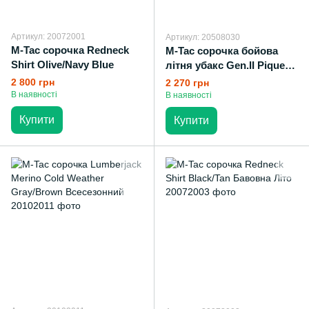
Артикул: 20072001
Артикул: 20508030
M-Tac сорочка Redneck
M-Tac сорочка бойова
Shirt Olive/Navy Blue
літня убакс Gen.II Piquet
MM14
2 800 грн
2 270 грн
В наявності
В наявності
Купити
Купити