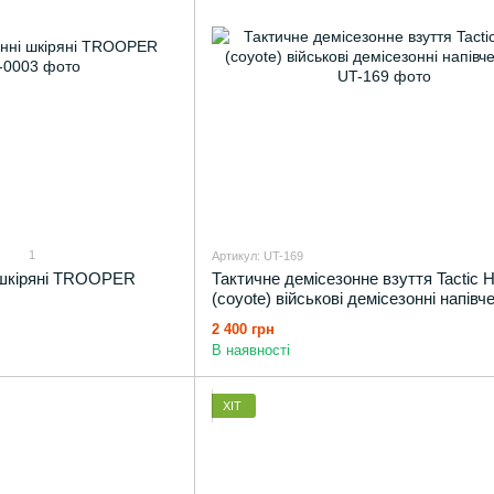
1
Артикул: UT-169
і шкіряні TROOPER
Тактичне демісезонне взуття Tactic
(coyote) військові демісезонні напівч
2 400 грн
В наявності
ХІТ