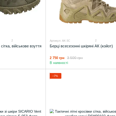
2
2
Артикул: AK-3С
и сітка, військове взуття
Берці всесезонні шкіряні АК (койот)
3 500 грн
2 750 грн
В наявності
−7%