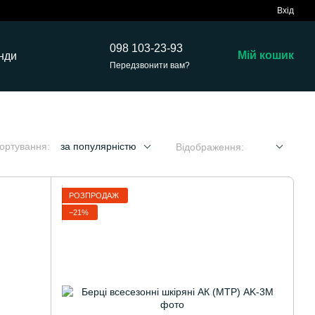
Вхід
098 103-23-93
Мій кошик
нди
Передзвонити вам?
ортування:
за популярністю
Відображення:
РОЗПРОДАЖ
−21%