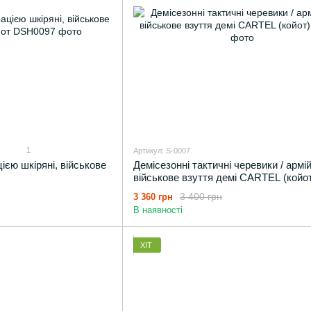
1
Артикул: S-0007
цією шкіряні, військове
Демісезонні тактичні черевики / армі
військове взуття демі CARTEL (койо
3 400 грн
3 360 грн
В наявності
ХІТ