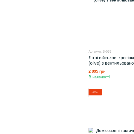
Артикул: S-053
Літні військові кросів
(olive) з вентильован
2 995 грн
В наявності
−8%