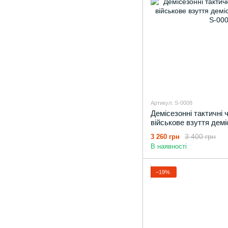
Артикул: S-0008
Демісезонні тактичні 
військове взуття де
(black)
3 400 грн
3 260 грн
В наявності
−19%