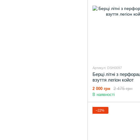
Артикул: DSH0097
Берці літні з перфора
взуття легіон койот
2 475 грн
2 000 грн
В наявності
−22%