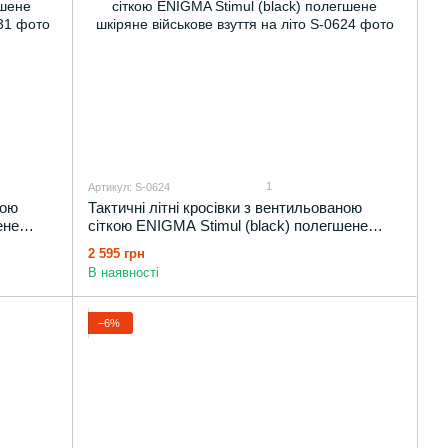
1
Артикул: S-0624
ною
Тактичні літні кросівки з вентильованою
ене
сіткою ENIGMA Stimul (black) полегшене
шкіряне військове взуття на літо
2 595 грн
В наявності
−6%