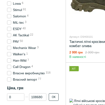
6
Lowa
91
Stimul
4
Salomon
3
MiL-tec
40
ESDY
22
AK Tactikal
Артикул: DSH00101
50
PAV
Тактичні літні кросівк
комбат олива
3
Mechanix Wear
2 300 грн
2 000 грн
1
Walker's
В наявності
7
Han-Wild
4
Call Dragon
ХІТ
316
Власне виробництво
77
Власний імпорт
Ціна, грн
Від Ціна, грн
До Ціна, грн
ОК