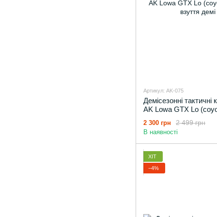
Артикул: AK-075
Демісезонні тактичні 
AK Lowa GTX Lo (coyot
взуття демі
2 499 грн
2 300 грн
В наявності
ХІТ
−4%