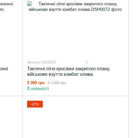
1
Артикул: DSH0072
онні
Тактичні літні кросівки закритого плану,
військове взуття комбат олива
2 130 грн
2 000 грн
В наявності
−22%