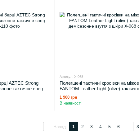
Артикул: X-068
берці AZTEC Strong
Полегшені тактичні кросівки на міжс
езонне тактичне спец
FANTOM Leather Light (olive) тактичн
демісезонне взуття з шкіри
1 900 грн
В наявності
Назад
1
2
3
4
5
6
...
3