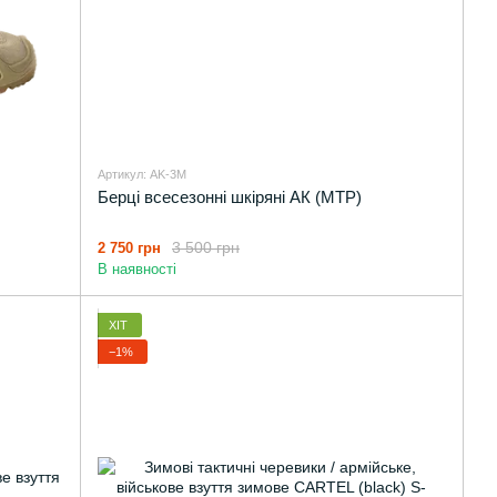
Артикул: AK-3M
Берці всесезонні шкіряні АК (MTP)
3 500 грн
2 750 грн
В наявності
ХІТ
−1%