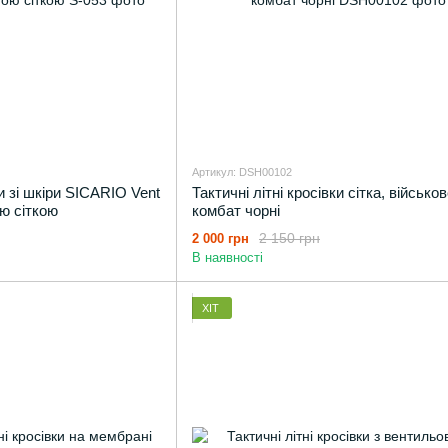
Артикул: DSH00102
ки зі шкіри SICARIO Vent
Тактичні літні кросівки сітка, військо
ою сіткою
комбат чорні
2 150 грн
2 000 грн
В наявності
ХІТ