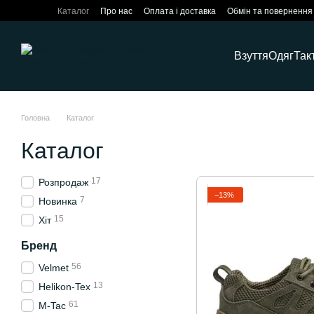
Перейти до основного контенту
Каталог
Про нас
Оплата і доставка
Обмін та повернення
Взуття
Одяг
Так
Головна
Каталог
Каталог
17
Розпродаж
−13%
7
Новинка
15
Хіт
Бренд
56
Velmet
13
Helikon-Tex
61
M-Tac