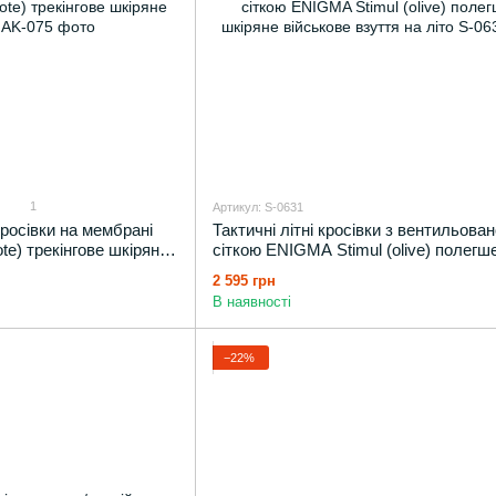
1
Артикул: S-0631
кросівки на мембрані
Тактичні літні кросівки з вентильова
e) трекінгове шкіряне
сіткою ENIGMA Stimul (olive) полегш
шкіряне військове взуття на літо
2 595 грн
В наявності
−22%