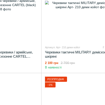
2
Артикул: Арт- 210 деми койот
черевики / армійське,
Черевики тактичні MILITARY демісез
місезонне CARTEL
шкіряні
2 700 грн
2 100 грн
В наявності
РОЗПРОДАЖ
−1%