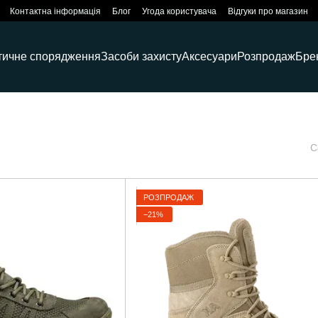
Контактна інформація
Блог
Угода користувача
Відгуки про магазин
тичне спорядження
Засоби захисту
Аксесуари
Розпродаж
Бре
С
РОЗПРОДАЖ
−21%