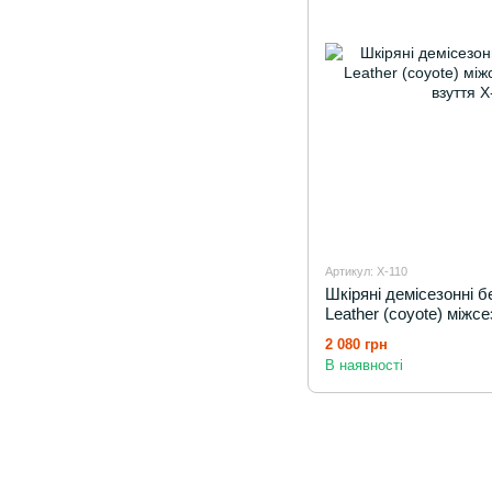
Артикул: X-110
Шкіряні демісезонні 
Leather (coyote) міжс
взуття
2 080 грн
В наявності