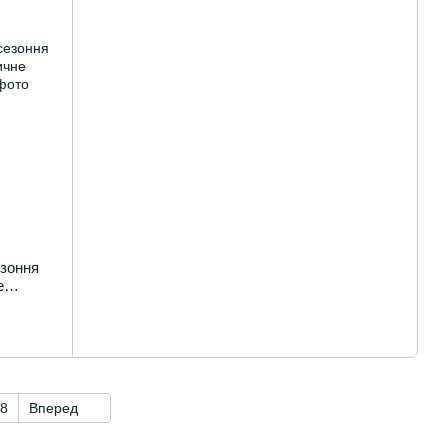
езоння
е
8
Вперед