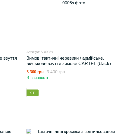
Артикул: S-0008з
ве взуття
Зимові тактичні черевики / армійське,
військове взуття зимове CARTEL (black)
3 400 грн
3 360 грн
В наявності
ХІТ