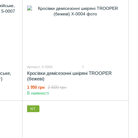
1
Артикул: X-0004
йське,
Кросівки демісезонні шкіряні TROOPER
т)
(бежеві)
2 500 грн
1 950 грн
В наявності
ХІТ