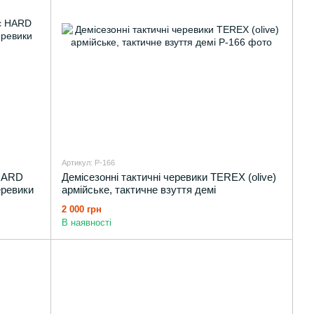
Артикул: P-166
 HARD
Демісезонні тактичні черевики TEREX (olive)
еревики
армійське, тактичне взуття демі
2 000 грн
В наявності