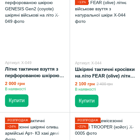
−13%
Артикул: X-049
Артикул: X-044
Літнє тактичне взуття з
Шкіряні тактичні кросівки
перфорованою шкірою
на літо FEAR (olive) літнє
GENESIS Gen2 (coyote)
військове взуття з
2 000 грн
2 100 грн
2 400 грн
шкіряні військові на літо
натуральної шкіри
В наявності
В наявності
Купити
Купити
РОЗПРОДАЖ
РОЗПРОДАЖ
−24%
−21%