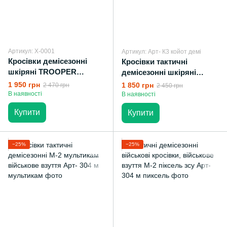
Артикул: X-0001
Артикул: Арт- К3 койот демі
Кросівки демісезонні
Кросівки тактичні
шкіряні TROOPER
демісезонні шкіряні
(чорний глянець)
койот армійські на осінь
1 950 грн
1 850 грн
2 470 грн
2 450 грн
В наявності
В наявності
Купити
Купити
−25%
−25%