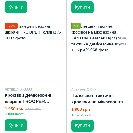
Купити
Купити
−22%
ХІТ
1
Артикул: X-0003
Артикул: X-068
Кросівки демісезонні
Полегшені тактичні
шкіряні TROOPER
кросівки на міжсезоння
(олива)
FANTOM Leather Light
1 950 грн
1 900 грн
2 500 грн
(olive) тактичне
В наявності
В наявності
демісезонне взуття з
Купити
Купити
шкіри