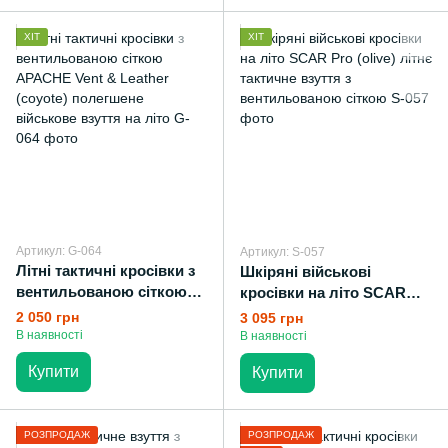
ХІТ
ХІТ
Артикул: G-064
Артикул: S-057
Літні тактичні кросівки з
Шкіряні військові
вентильованою сіткою
кросівки на літо SCAR
APACHE Vent & Leather
Pro (olive) літнє тактичне
2 050 грн
3 095 грн
(coyote) полегшене
взуття з вентильованою
В наявності
В наявності
військове взуття на літо
сіткою
Купити
Купити
РОЗПРОДАЖ
РОЗПРОДАЖ