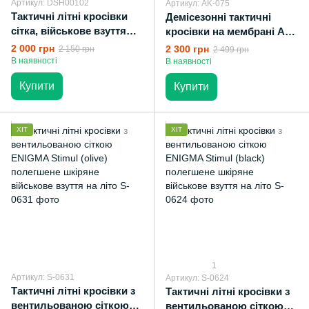
Артикул: DSH00102
Артикул: AK-075
Тактичні літні кросівки
Демісезонні тактичні
сітка, військове взуття
кросівки на мембрані AK
комбат чорні
Lowa GTX Lo (coyote)
2 000 грн
2 300 грн
2 150 грн
2 499 грн
трекінгове шкіряне взуття
В наявності
В наявності
демі
Купити
Купити
ХІТ
ХІТ
1
Артикул: S-0631
Артикул: S-0624
Тактичні літні кросівки з
Тактичні літні кросівки з
вентильованою сіткою
вентильованою сіткою