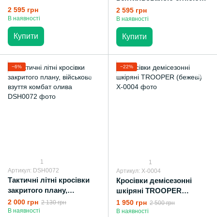
ENIGMA Stimul (olive)
ENIGMA Stimul (black)
2 595 грн
2 595 грн
полегшене шкіряне
полегшене шкіряне
В наявності
В наявності
військове взуття на літо
військове взуття на літо
Купити
Купити
−6%
−22%
1
1
Артикул: DSH0072
Артикул: X-0004
Тактичні літні кросівки
Кросівки демісезонні
закритого плану,
шкіряні TROOPER
військове взуття комбат
(бежеві)
2 000 грн
1 950 грн
2 130 грн
2 500 грн
олива
В наявності
В наявності