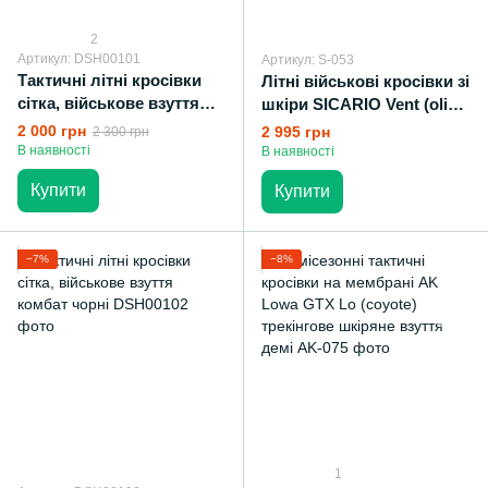
2
Артикул: DSH00101
Артикул: S-053
Тактичні літні кросівки
Літні військові кросівки зі
сітка, військове взуття
шкіри SICARIO Vent (olive)
комбат олива
з вентильованою сіткою
2 000 грн
2 995 грн
2 300 грн
В наявності
В наявності
Купити
Купити
−7%
−8%
1