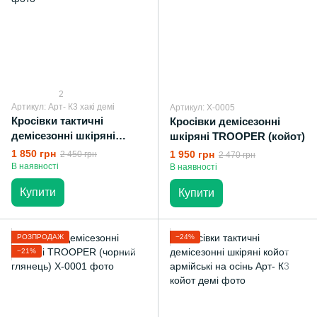
2
Артикул: Арт- К3 хакі демі
Артикул: X-0005
Кросівки тактичні
Кросівки демісезонні
демісезонні шкіряні
шкіряні TROOPER (койот)
олива армійські
1 850 грн
1 950 грн
2 450 грн
2 470 грн
В наявності
В наявності
Купити
Купити
РОЗПРОДАЖ
−24%
−21%