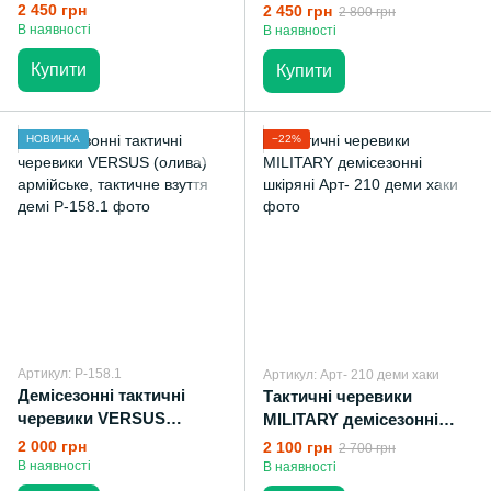
Lowa GTX Mid (olive)
Lowa GTX Mid (MTP)
2 450 грн
2 450 грн
2 800 грн
військове шкіряне взуття
військове шкіряне взуття
В наявності
В наявності
демі
демі
Купити
Купити
НОВИНКА
−22%
Артикул: P-158.1
Артикул: Арт- 210 деми хаки
Демісезонні тактичні
Тактичні черевики
черевики VERSUS
MILITARY демісезонні
(олива) армійське,
шкіряні
2 000 грн
2 100 грн
2 700 грн
тактичне взуття демі
В наявності
В наявності