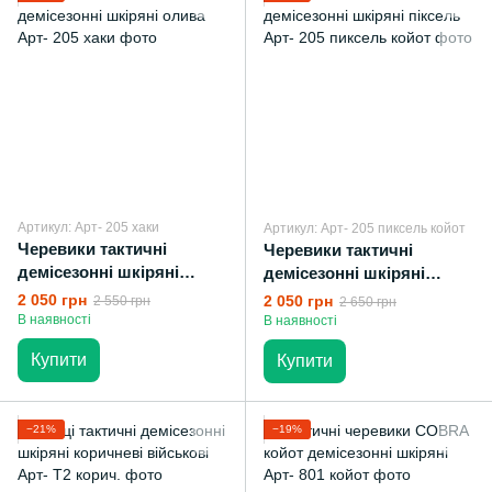
Артикул: Арт- 205 хаки
Артикул: Арт- 205 пиксель койот
Черевики тактичні
Черевики тактичні
демісезонні шкіряні
демісезонні шкіряні
олива
піксель
2 050 грн
2 050 грн
2 550 грн
2 650 грн
В наявності
В наявності
Купити
Купити
−21%
−19%