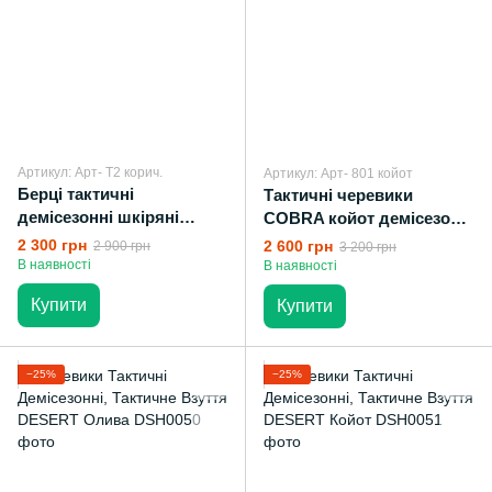
Артикул: Арт- Т2 корич.
Артикул: Арт- 801 койот
Берці тактичні
Тактичні черевики
демісезонні шкіряні
COBRA койот демісезонні
коричневі військові
шкіряні
2 300 грн
2 600 грн
2 900 грн
3 200 грн
В наявності
В наявності
Купити
Купити
−25%
−25%