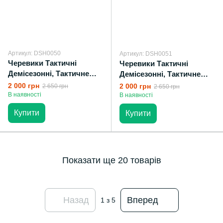
Артикул: DSH0050
Артикул: DSH0051
Черевики Тактичні
Черевики Тактичні
Демісезонні, Тактичне
Демісезонні, Тактичне
Взуття DESERT Олива
Взуття DESERT Койот
2 000 грн
2 000 грн
2 650 грн
2 650 грн
В наявності
В наявності
Купити
Купити
Показати ще 20 товарів
Назад
Вперед
1
з 5