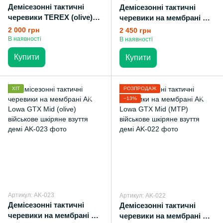
Демісезонні тактичні
Демісезонні тактичні
черевики TEREX (olive)
черевики на мембрані AK
армійське, тактичне
Lowa GTX Mid (coyote)
2 000 грн
2 450 грн
взуття демі
військове шкіряне взуття
В наявності
В наявності
демі
Купити
Купити
ХІТ
РОЗПРОДАЖ
−13%
Артикул: AK-023
Артикул: AK-022
Демісезонні тактичні
Демісезонні тактичні
черевики на мембрані AK
черевики на мембрані AK