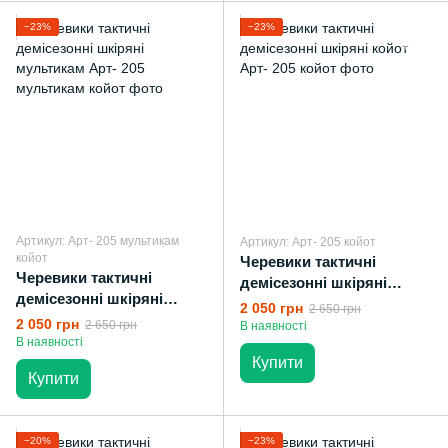
−23%
−23%
Артикул: Арт- 205 мультикам
Артикул: Арт- 205 койот
койот
Черевики тактичні
Черевики тактичні
демісезонні шкіряні
демісезонні шкіряні
койот
2 050 грн
2 650 грн
мультикам
2 050 грн
2 650 грн
В наявності
В наявності
Купити
Купити
−20%
−23%