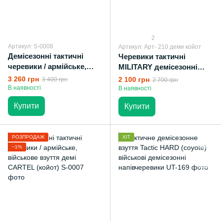
2
Артикул: S-0008
Артикул: Арт- 210 деми койот
Демісезонні тактичні
Черевики тактичні
черевики / армійське,
MILITARY демісезонні
військове взуття
шкіряні
3 260 грн
2 100 грн
3 400 грн
2 700 грн
демісезонне CARTEL
В наявності
В наявності
(black)
Купити
Купити
РОЗПРОДАЖ
ХІТ
−1%