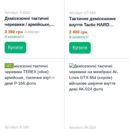
Артикул: S-0007
Артикул: UT-169
Демісезонні тактичні
Тактичне демісезонне
черевики / армійське,
взуття Tactic HARD
військове взуття демі
(coyote) військові
3 360 грн
2 400 грн
3 400 грн
CARTEL (койот)
демісезонні
В наявності
В наявності
напівчеревики
Купити
Купити
ХІТ
Артикул: P-166
Артикул: AK-024