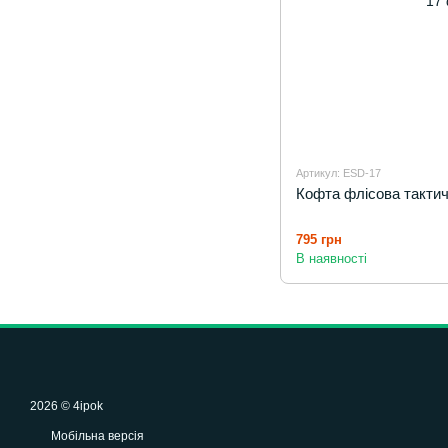
Артикул: ESD-17
Кофта флісова тактич
795 грн
В наявності
2026 © 4ipok
Мобільна версія