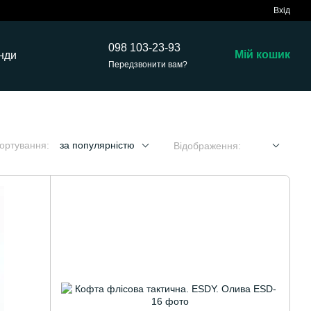
Вхід
098 103-23-93
Мій кошик
нди
Передзвонити вам?
ортування:
за популярністю
Відображення: