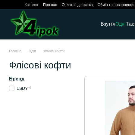
Перейти до основного контенту
Каталог
Про нас
Оплата і доставка
Обмін та повернення
Взуття
Одяг
Так
Головна
Одяг
Флісові кофти
Флісові кофти
Бренд
4
ESDY