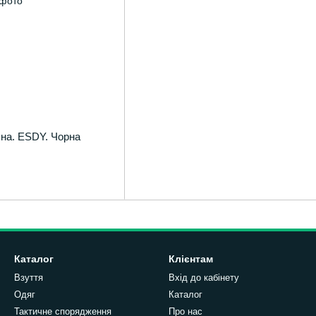
на. ESDY. Чорна
Каталог
Клієнтам
Взуття
Вхід до кабінету
Одяг
Каталог
Тактичне спорядження
Про нас