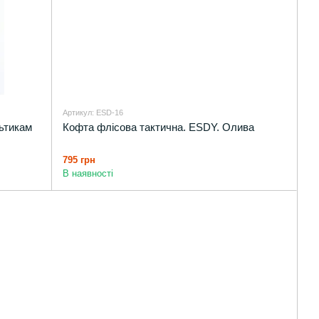
Артикул: ESD-16
ьтикам
Кофта флісова тактична. ESDY. Олива
795 грн
В наявності