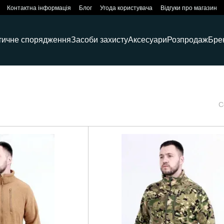
Контактна інформація
Блог
Угода користувача
Відгуки про магазин
тичне спорядження
Засоби захисту
Аксесуари
Розпродаж
Бре
С