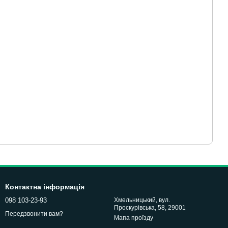
Контактна інформація
098 103-23-93
Хмельницький, вул.
Проскурівська, 58, 29001
Передзвонити вам?
Мапа проїзду