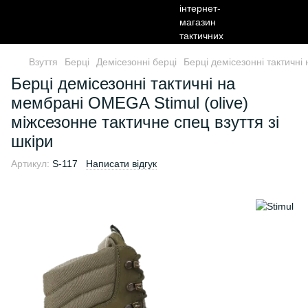
Взуття
Берці
Демісезонні берці
Берці демісезонні тактичні
Берці демісезонні тактичні на
мембрані OMEGA Stimul (olive)
міжсезонне тактичне спец взуття зі
шкіри
Артикул:
S-117
Написати відгук