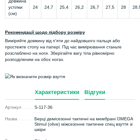
Довжина
устілки
24
24,7
25,4
26,2
26,7
27,5
28
28,
(см)
Рекомендації щодо підбору розміру
Виміряйте довжину від п'яти до найдовшого пальця або
простежте стопу на папері. Під час вимірювання станьте
розслаблено на ноги. Зберігайте вагу тіла рівномірно
розподіленим на обох ногах.
Характеристики
Відгуки
Артикул
S-117-36
Назва
Берці демісезонні тактичні на мембрані OMEGA
Stimul (olive) міжсезонне тактичне спец взуття зі
шкіри