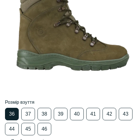
Розмір взуття
36
37
38
39
40
41
42
43
44
45
46