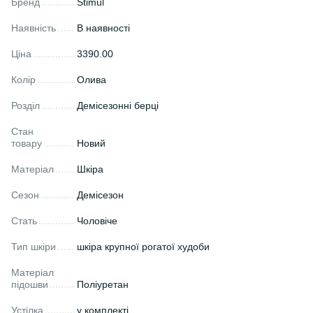
Бренд
Stimul
Наявність
В наявності
Ціна
3390.00
Колір
Олива
Розділ
Демісезонні берці
Стан
товару
Новий
Матеріал
Шкіра
Сезон
Демісезон
Стать
Чоловіче
Тип шкіри
шкіра крупної рогатої худоби
Матеріал
підошви
Поліуретан
Устілка
у комплекті