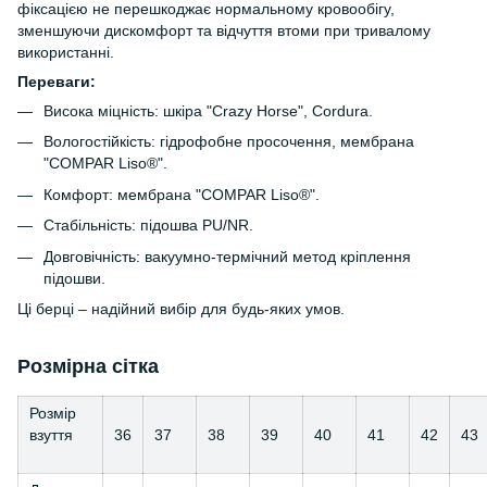
фіксацією не перешкоджає нормальному кровообігу,
зменшуючи дискомфорт та відчуття втоми при тривалому
використанні.
Переваги:
Висока міцність: шкіра "Crazy Horse", Cordura.
Вологостійкість: гідрофобне просочення, мембрана
"COMPAR Liso®".
Комфорт: мембрана "COMPAR Liso®".
Стабільність: підошва PU/NR.
Довговічність: вакуумно-термічний метод кріплення
підошви.
Ці берці – надійний вибір для будь-яких умов.
Розмірна сітка
Розмір
взуття
36
37
38
39
40
41
42
43