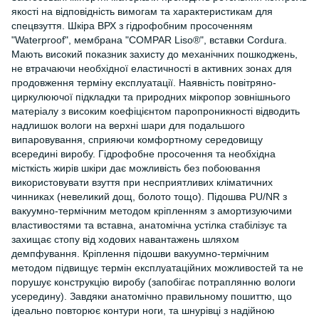
якості на відповідність вимогам та характеристикам для
спецвзуття. Шкіра ВРХ з гідрофобним просоченням
"Waterproof", мембрана "COMPAR Liso®", вставки Cordura.
Мають високий показник захисту до механічних пошкоджень,
не втрачаючи необхідної еластичності в активних зонах для
продовження терміну експлуатації. Наявність повітряно-
циркулюючої підкладки та природних мікропор зовнішнього
матеріалу з високим коефіцієнтом паропроникності відводить
надлишок вологи на верхні шари для подальшого
випаровування, сприяючи комфортному середовищу
всередині виробу. Гідрофобне просочення та необхідна
місткість жирів шкіри дає можливість без побоювання
використовувати взуття при несприятливих кліматичних
чинниках (невеликий дощ, болото тощо). Підошва PU/NR з
вакуумно-термічним методом кріпленням з амортизуючими
властивостями та вставна, анатомічна устілка стабілізує та
захищає стопу від ходових навантажень шляхом
демпфування. Кріплення підошви вакуумно-термічним
методом підвищує термін експлуатаційних можливостей та не
порушує конструкцію виробу (запобігає потраплянню вологи
усередину). Завдяки анатомічно правильному пошиттю, що
ідеально повторює контури ноги, та шнурівці з надійною