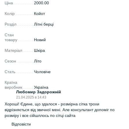
Ціна
2000.00
Колір
Койот
Розділ
Літні берці
Стан
товару
Новий
Матеріал
Шкіра
Сезон
Літо
Стать
Чоловіче
Країна
виробник
Україна
Любомир Задорожній
21.04.2025 в 14:43
Хороші! Єдине, що здалося - розмірна сітка трохи
відрізняється від звичної мені. Але консультант допоміг по
розміру і все сійшллось по сітці сайта
Відповісти