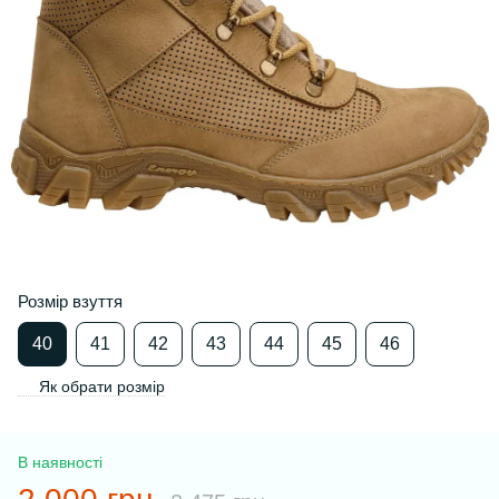
Розмір взуття
40
41
42
43
44
45
46
Як обрати розмір
В наявності