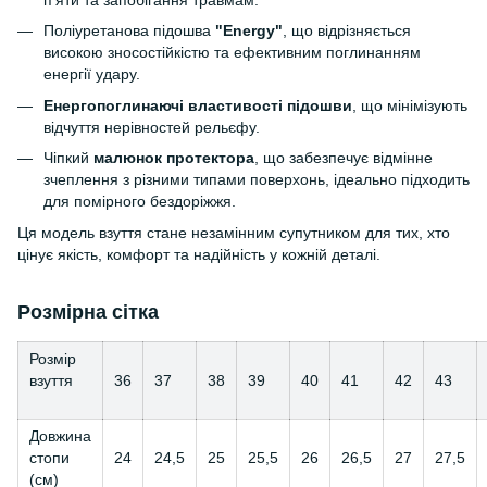
Поліуретанова підошва
"Energy"
, що відрізняється
високою зносостійкістю та ефективним поглинанням
енергії удару.
Енергопоглинаючі властивості підошви
, що мінімізують
відчуття нерівностей рельєфу.
Чіпкий
малюнок протектора
, що забезпечує відмінне
зчеплення з різними типами поверхонь, ідеально підходить
для помірного бездоріжжя.
Ця модель взуття стане незамінним супутником для тих, хто
цінує якість, комфорт та надійність у кожній деталі.
Розмірна сітка
Розмір
взуття
36
37
38
39
40
41
42
43
Довжина
стопи
24
24,5
25
25,5
26
26,5
27
27,5
(см)