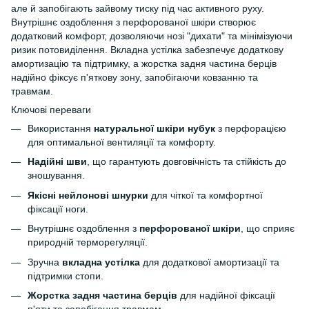
але й запобігають зайвому тиску під час активного руху.
Внутрішнє оздоблення з перфорованої шкіри створює
додатковий комфорт, дозволяючи нозі "дихати" та мінімізуючи
ризик потовиділення. Вкладна устілка забезпечує додаткову
амортизацію та підтримку, а жорстка задня частина берців
надійно фіксує п'яткову зону, запобігаючи ковзанню та
травмам.
Ключові переваги
Використання
натуральної шкіри нубук
з перфорацією
для оптимальної вентиляції та комфорту.
Надійні шви
, що гарантують довговічність та стійкість до
зношування.
Якісні нейлонові шнурки
для чіткої та комфортної
фіксації ноги.
Внутрішнє оздоблення з
перфорованої шкіри
, що сприяє
природній терморегуляції.
Зручна
вкладна устілка
для додаткової амортизації та
підтримки стопи.
Жорстка задня частина берців
для надійної фіксації
п'яти та запобігання травмам.