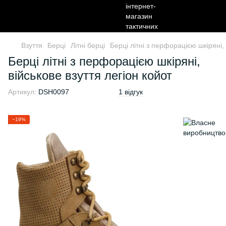
Взуття
Берці
Літні берці
Берці літні з перфорацією шкіряні, 
Берці літні з перфорацією шкіряні,
військове взуття легіон койот
Артикул:
DSH0097
1 відгук
−19%