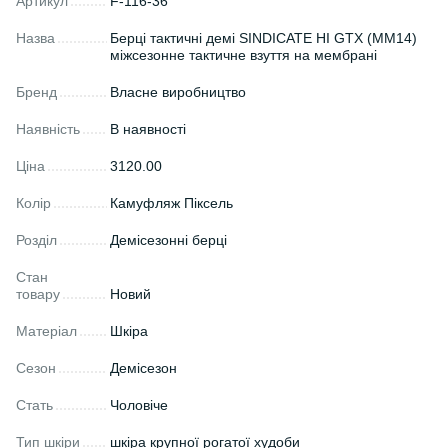
Артикул
F-116-36
Назва
Берці тактичні демі SINDICATE HI GTX (MM14)
міжсезонне тактичне взуття на мембрані
Бренд
Власне виробництво
Наявність
В наявності
Ціна
3120.00
Колір
Камуфляж Піксель
Розділ
Демісезонні берці
Стан
товару
Новий
Матеріал
Шкіра
Сезон
Демісезон
Стать
Чоловіче
Тип шкіри
шкіра крупної рогатої худоби