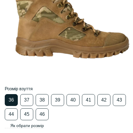
Розмір взуття
36
37
38
39
40
41
42
43
44
45
46
Як обрати розмір