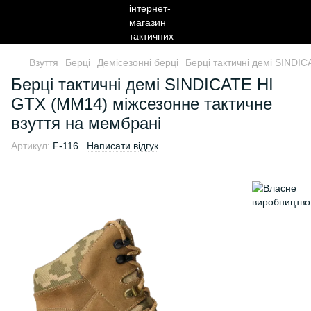
Взуття
Берці
Демісезонні берці
Берці тактичні демі SINDI
Берці тактичні демі SINDICATE HI
GTX (MM14) міжсезонне тактичне
взуття на мембрані
Артикул:
F-116
Написати відгук