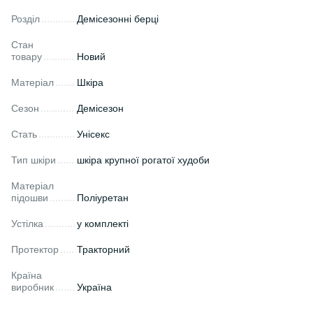
Розділ
Демісезонні берці
Стан
товару
Новий
Матеріал
Шкіра
Сезон
Демісезон
Стать
Унісекс
Тип шкіри
шкіра крупної рогатої худоби
Матеріал
підошви
Поліуретан
Устілка
у комплекті
Протектор
Тракторний
Країна
виробник
Україна