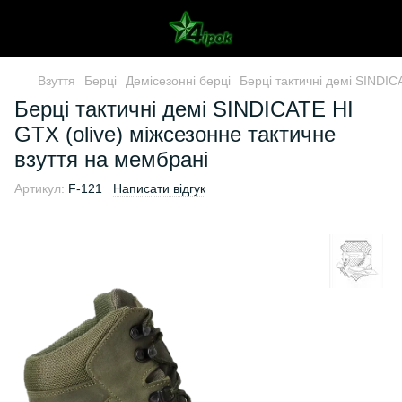
Взуття
Берці
Демісезонні берці
Берці тактичні демі SINDIC
Берці тактичні демі SINDICATE HI
GTX (olive) міжсезонне тактичне
взуття на мембрані
Артикул:
F-121
Написати відгук