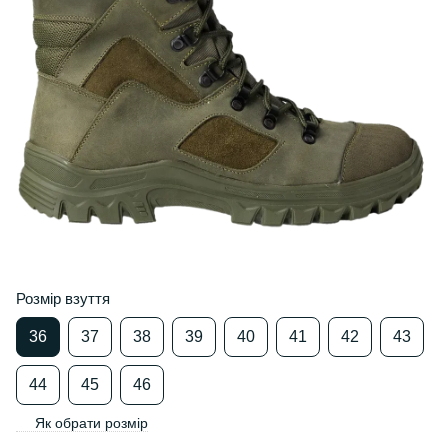
Розмір взуття
36
37
38
39
40
41
42
43
44
45
46
Як обрати розмір