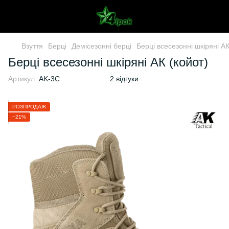
Взуття
Берці
Демісезонні берці
Берці всесезонні шкіряні АК
Берці всесезонні шкіряні АК (койот)
Артикул:
AK-3С
2 відгуки
РОЗПРОДАЖ
−21%