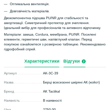
Оптимальна вентиляція.
Довговічність матеріалів.
Двокомпонентна підошва PU/NR для стабільності та
амортизації. Симетричний протектор для зчеплення.
Ідеальний вибір для професіоналів та активного відпочинку.
Матеріали: замша, Cordura, мембрана, PU/NR. Посилені
елементи, герметичні шви, напівглухий клапан. Перед
покупкою ознайомтеся з розмірною таблицею. Рекомендовано
гідрофобний спрей.
Характеристики
Відгуки
2
Артикул
AK-3С-39
Назва
Берці всесезонні шкіряні АК (койот)
Бренд
AK Tactikal
Наявність
В наявності
Ціна
2750.00