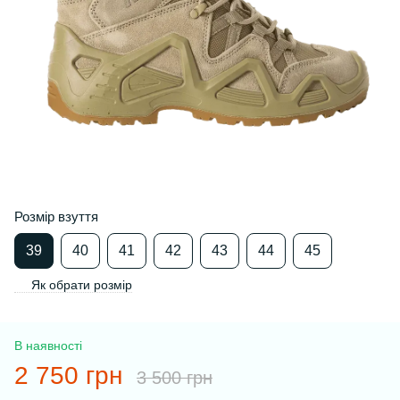
Розмір взуття
39
40
41
42
43
44
45
Як обрати розмір
В наявності
2 750 грн
3 500 грн