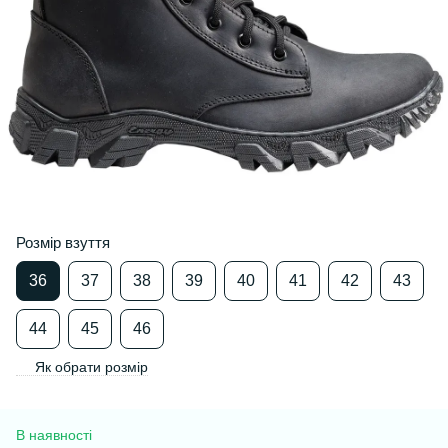
Розмір взуття
36
37
38
39
40
41
42
43
44
45
46
Як обрати розмір
В наявності