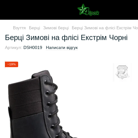
Взуття
Берці
Зимові берці
Берці Зимові на флісі Екстрім Чо
Берці Зимові на флісі Екстрім Чорні
Артикул:
DSH0019
Написати відгук
−19%