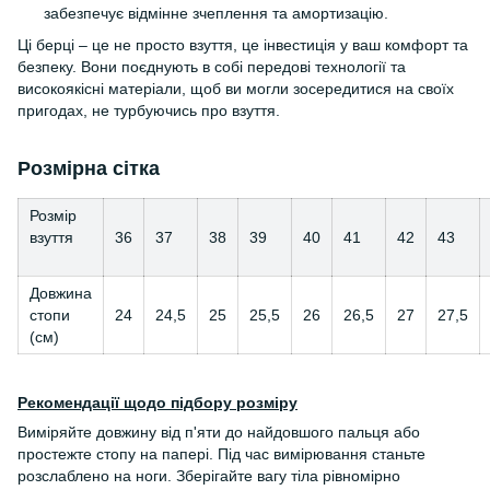
забезпечує відмінне зчеплення та амортизацію.
Ці берці – це не просто взуття, це інвестиція у ваш комфорт та
безпеку. Вони поєднують в собі передові технології та
високоякісні матеріали, щоб ви могли зосередитися на своїх
пригодах, не турбуючись про взуття.
Розмірна сітка
Розмір
взуття
36
37
38
39
40
41
42
43
Довжина
стопи
24
24,5
25
25,5
26
26,5
27
27,5
(см)
Рекомендації щодо підбору розміру
Виміряйте довжину від п'яти до найдовшого пальця або
простежте стопу на папері. Під час вимірювання станьте
розслаблено на ноги. Зберігайте вагу тіла рівномірно