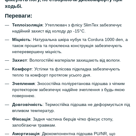
ходьбі.
Переваги:
Теплоізоляція
: Утеплювач з флісу SlimTex забезпечує
надійний захист від холоду до -15°C.
Міцність
: Натуральна шкіра нубук та Cordura 1000 den, а
також прошита та проклеєна конструкція забезпечують
неперевершену міцність.
Захист
: Вологостійкі матеріали захищають від вологи.
Комфорт
: Устілки та флісова підкладка забезпечують
тепло та комфорт протягом усього дня.
Зчеплення
: Зносостійка поліуретанова підошва з чіпким
протектором забезпечує надійне зчеплення з будь-якою
поверхнею.
Довговічність
: Термостійка підошва не деформується під
впливом температур.
Фіксація
: Задня частина берців чітко фіксує стопу,
запобігаючи травмам.
Амортизація
: Двокомпонентна підошва PU/NR, що