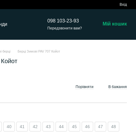
Вхід
098 103-23-93
Мій кошик
нди
Передзвонити вам?
і берці
Берці Зимові PAV 707 Койот
 Койот
Порівняти
В бажання
40
41
42
43
44
45
46
47
48