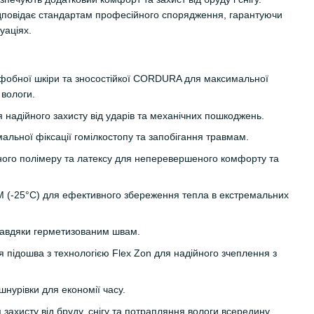
ідповідає стандартам професійного спорядження, гарантуючи
уаціях.
рофобної шкіри та зносостійкої CORDURA для максимальної
 вологи.
я надійного захисту від ударів та механічних пошкоджень.
альної фіксації гомілкостопу та запобігання травмам.
неного полімеру та латексу для неперевершеного комфорту та
(-25°C) для ефективного збереження тепла в екстремальних
завдяки герметизованим швам.
ня підошва з технологією Flex Zon для надійного зчеплення з
нурівки для економії часу.
 захисту від бруду, снігу та потрапляння вологи всередину