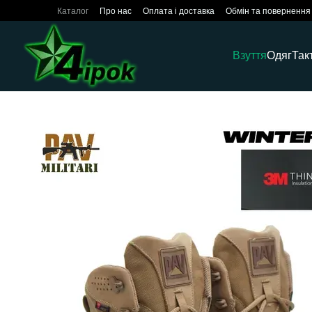
Перейти до основного контенту
Каталог
Про нас
Оплата і доставка
Обмін та повернення
Взуття
Одяг
Так