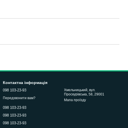
Контактна інформація
098 103-23-93
Хмельницький, вул.
Проскурівська, 58, 29001
Передзвонити вам?
Мапа проїзду
098 103-23-93
098 103-23-93
098 103-23-93