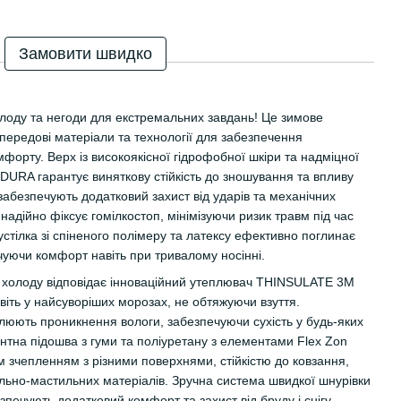
Замовити швидко
лоду та негоди для екстремальних завдань! Це зимове
 передові матеріали та технології для забезпечення
форту. Верх із високоякісної гідрофобної шкіри та надміцної
URA гарантує виняткову стійкість до зношування та впливу
 забезпечують додатковий захист від ударів та механічних
адійно фіксує гомілкостоп, мінімізуючи ризик травм під час
устілка зі спіненого полімеру та латексу ефективно поглинає
чуючи комфорт навіть при тривалому носінні.
 холоду відповідає інноваційний утеплювач THINSULATE 3M
авіть у найсуворіших морозах, не обтяжуючи взуття.
юють проникнення вологи, забезпечуючи сухість у будь-яких
тна підошва з гуми та поліуретану з елементами Flex Zon
им зчепленням з різними поверхнями, стійкістю до ковзання,
льно-мастильних матеріалів. Зручна система швидкої шнурівки
зпечують додатковий комфорт та захист від бруду і снігу.