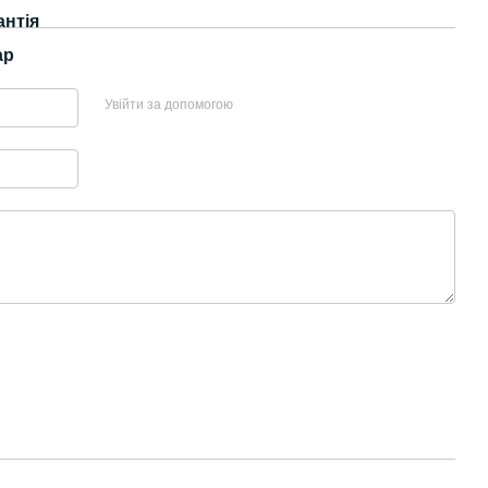
антія
ар
Увійти за допомогою