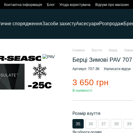
Контактна інформація
Блог
Угода користувача
Відгуки про магазин
тичне спорядження
Засоби захисту
Аксесуари
Розпродаж
Бре
Головна
Взуття
Берці
Зимов
Берці Зимові PAV 707
Артикул: 707-ЗК
Написати відгук
3 650 грн
В наявності
Розмір взуття
35
36
37
38
39
Як обрати розмір