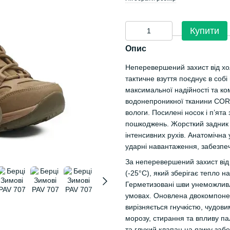
Купити
Опис
Неперевершений захист від хо
тактичне взуття поєднує в собі
максимальної надійності та ком
водонепроникної тканини CORD
вологи. Посилені носок і п’ята
пошкоджень. Жорсткий задник н
інтенсивних рухів. Анатомічна 
ударні навантаження, забезпе
За неперевершений захист від
(-25°C), який зберігає тепло н
Герметизовані шви унеможливл
умовах. Оновлена двокомпонен
вирізняється гнучкістю, чудов
морозу, стирання та впливу па
та глухий клапан на язику забе