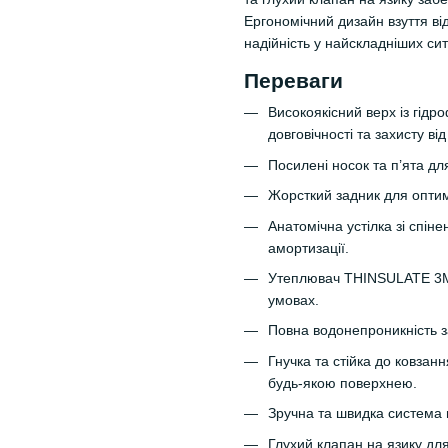
Ергономічний дизайн взуття в
надійність у найскладніших сит
Переваги
Високоякісний верх із гід
довговічності та захисту від
Посилені носок та п’ята дл
Жорсткий задник для оптим
Анатомічна устілка зі спі
амортизації.
Утеплювач THINSULATE 3M 
умовах.
Повна водонепроникність 
Гнучка та стійка до ковзан
будь-якою поверхнею.
Зручна та швидка система ш
Глухий клапан на язику для