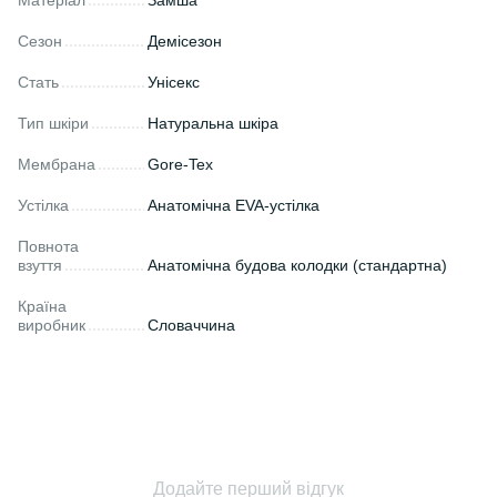
Матеріал
Замша
Сезон
Демісезон
Стать
Унісекс
Тип шкіри
Натуральна шкіра
Мембрана
Gore-Tex
Устілка
Анатомічна EVA-устілка
Повнота
взуття
Анатомічна будова колодки (стандартна)
Країна
виробник
Словаччина
Додайте перший відгук