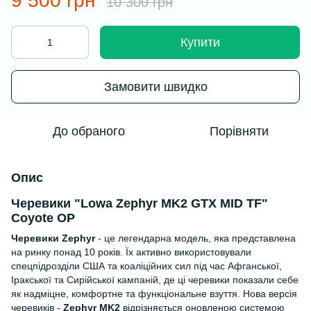
9 500 грн
10 300 грн
Купити
Замовити швидко
До обраного
Порівняти
Опис
Черевики "Lowa Zephyr MK2 GTX MID TF"
Coyote OP
Черевики Zephyr
- це легендарна модель, яка представлена ​​
на ринку понад 10 років. Їх активно використовували
спецпідрозділи США та коаліційних сил під час Афганської,
Іракської та Сирійської кампаній, де ці черевики показали себе
як надміцне, комфортне та функціональне взуття. Нова версія
черевиків -
Zephyr MK2
відрізняється оновленою системою