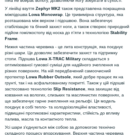
піна не вбирає вологу, дозволяючи ногу зберігати в сухості.
У лінійці взуття
Zephyr MK2
також представлена покращена
міжпідошва
Lowa Monowrap
. Це тривимірна структура, яка
розташована між верхом і підошвою. Вона забезпечує
стабілізацію та бічний захист ноги, а також створює природний
підйом гомілкостопу від носка до п'яти з технологією
Stability
Frame
.
Нижня частина черевика - це лита конструкція, яка поєднує
різні шари. Це дозволяє забезпечити захист та підтримку
стопи. Підошва
Lowa X-TRAC Military
складається з
оптимізованої гумової суміші для надійного зчеплення на
різних поверхнях. На ній передбачений самоочисний
протектор
Lowa Rubber Outsole
, який добре працює як на
грунті, так і на асфальтованому покритті. Також у цій підошві
застосовано технологію
Slip Resistance
, яка захищає від
ковзання на вологих, слизьких та маслянистих поверхнях, а
ще забезпечує гарне зчеплення на рельєфі. Ця модель
поєднує в собі тепло- та холодоізоляційні властивості,
підвищені протиковзні характеристики, стійкість до впливу
палива, масла та контактного тепла.
Усі шари з'єднуються між собою за допомогою технічно
складного процесу впорскування. Верхня частина черевика