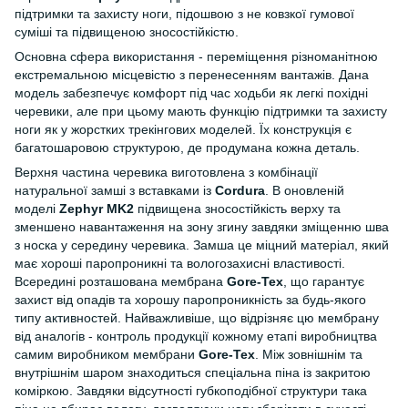
підтримки та захисту ноги, підошвою з не ковзкої гумової
суміші та підвищеною зносостійкістю.
Основна сфера використання - переміщення різноманітною
екстремальною місцевістю з перенесенням вантажів. Дана
модель забезпечує комфорт під час ходьби як легкі похідні
черевики, але при цьому мають функцію підтримки та захисту
ноги як у жорстких трекінгових моделей. Їх конструкція є
багатошаровою структурою, де продумана кожна деталь.
Верхня частина черевика виготовлена ​​з комбінації
натуральної замші з вставками із
Cordura
. В оновленій
моделі
Zephyr MK2
підвищена зносостійкість верху та
зменшено навантаження на зону згину завдяки зміщенню шва
з носка у середину черевика. Замша це міцний матеріал, який
має хороші паропроникні та вологозахисні властивості.
Всередині розташована мембрана
Gore-Tex
, що гарантує
захист від опадів та хорошу паропроникність за будь-якого
типу активностей. Найважливіше, що відрізняє цю мембрану
від аналогів - контроль продукції кожному етапі виробництва
самим виробником мембрани
Gore-Tex
. Між зовнішнім та
внутрішнім шаром знаходиться спеціальна піна із закритою
коміркою. Завдяки відсутності губкоподібної структури така