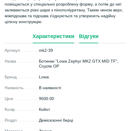
поміщається у спеціально розроблену форму, а потім до неї
заливаються різні шари з пінополіуретану. Таким чином верх,
міжпідошва та підошва з'єднуються та утворюють надійну
цілісну конструкцію.
Характеристики
Відгуки
Артикул
mk2-39
Назва
Ботинки "Lowa Zephyr MK2 GTX MID TF",
Coyote OP
Бренд
Lowa
Наявність
В наявності
Ціна
9500.00
Колір
Койот
Розділ
Демісезонні берці