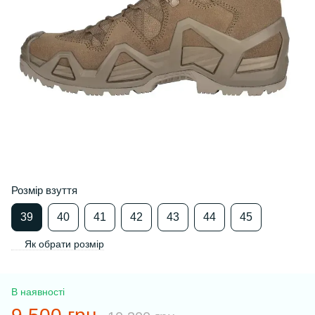
Розмір взуття
39
40
41
42
43
44
45
Як обрати розмір
В наявності