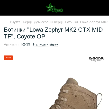
Взуття
Берці
Демісезонні берці
Ботинки "Lowa Zephyr MK2
Ботинки "Lowa Zephyr MK2 GTX MID
TF", Coyote OP
Артикул:
mk2-39
Написати відгук
−8%