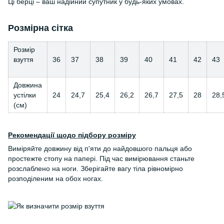
Ці берці – ваш надійний супутник у будь-яких умовах.
Розмірна сітка
Розмір
взуття
36
37
38
39
40
41
42
43
Довжина
устілки
24
24,7
25,4
26,2
26,7
27,5
28
28,
(см)
Рекомендації щодо підбору розміру
Виміряйте довжину від п'яти до найдовшого пальця або
простежте стопу на папері. Під час вимірювання станьте
розслаблено на ноги. Зберігайте вагу тіла рівномірно
розподіленим на обох ногах.