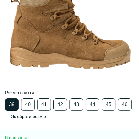
Розмір взуття
39
40
41
42
43
44
45
46
Як обрати розмір
В наявності