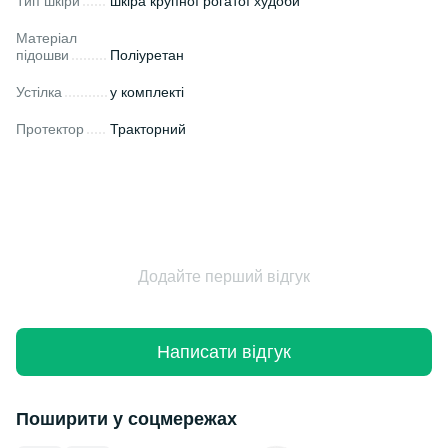
Тип шкіри
шкіра крупної рогатої худоби
Матеріал
підошви
Поліуретан
Устілка
у комплекті
Протектор
Тракторний
Додайте перший відгук
Написати відгук
Поширити у соцмережах