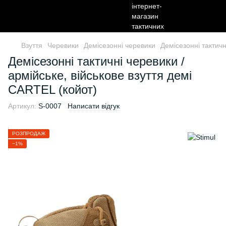
Взуття
Черевики
Демісезонні черевики
Демісезонні тактичн
Демісезонні тактичні черевики /
армійське, військове взуття демі
CARTEL (койот)
Артикул:
S-0007
Написати відгук
РОЗПРОДАЖ
−1%