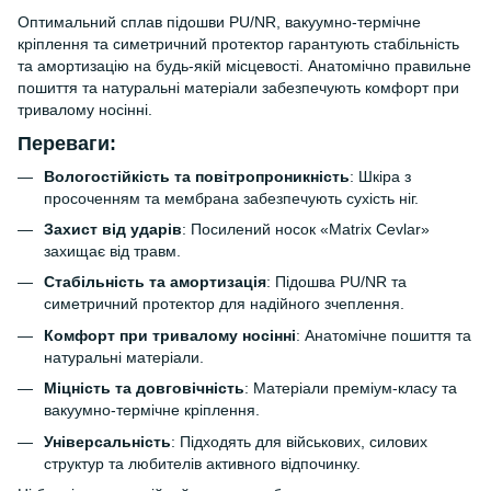
Оптимальний сплав підошви PU/NR, вакуумно-термічне
кріплення та симетричний протектор гарантують стабільність
та амортизацію на будь-якій місцевості. Анатомічно правильне
пошиття та натуральні матеріали забезпечують комфорт при
тривалому носінні.
Переваги:
Вологостійкість та повітропроникність
: Шкіра з
просоченням та мембрана забезпечують сухість ніг.
Захист від ударів
: Посилений носок «Matrix Cevlar»
захищає від травм.
Стабільність та амортизація
: Підошва PU/NR та
симетричний протектор для надійного зчеплення.
Комфорт при тривалому носінні
: Анатомічне пошиття та
натуральні матеріали.
Міцність та довговічність
: Матеріали преміум-класу та
вакуумно-термічне кріплення.
Універсальність
: Підходять для військових, силових
структур та любителів активного відпочинку.