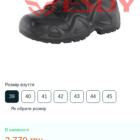
Розмір взуття
39
40
41
42
43
44
45
Як обрати розмір
В наявності