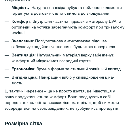
Міцність
: Натуральна шкіра нубук та нейлонові елементи
гарантують довговічність та стійкість до зношування.
Комфорт
: Внутрішня частина підошви з матеріалу EVA та
ортопедична устілка забезпечують комфорт при тривалому
носінні.
Зчеплення
: Поліуретанова антиковзаюча підошва
забезпечує надійне зчеплення з будь-якою поверхнею.
Вентиляція
: Натуральний матеріал верху забезпечує
комфортний мікроклімат всередині взуття.
Ергономіка
: Зручна форма та стильний зовнішній вигляд.
Вигідна ціна
: Найкращий вибір у співвідношенні ціна-
якість.
Ці тактичні черевики – це не просто взуття, це інвестиція у
вашу продуктивність та комфорт. Вони поєднують в собі
передові технології та високоякісні матеріали, щоб ви могли
зосередитися на своїх завданнях, не турбуючись про взуття.
Розмірна сітка