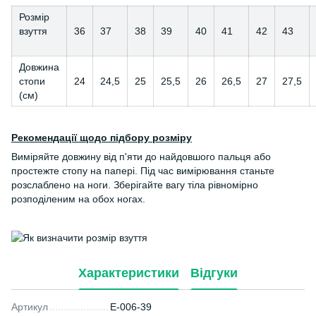
Розмір
взуття
36
37
38
39
40
41
42
43
Довжина
стопи
24
24,5
25
25,5
26
26,5
27
27,5
(см)
Рекомендації щодо підбору розміру
Виміряйте довжину від п'яти до найдовшого пальця або
простежте стопу на папері. Під час вимірювання станьте
розслаблено на ноги. Зберігайте вагу тіла рівномірно
розподіленим на обох ногах.
Характеристики
Відгуки
Артикул
E-006-39