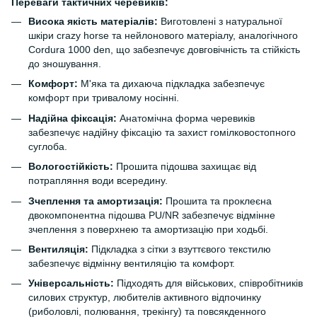
Переваги тактичних черевиків:
Висока якість матеріалів:
Виготовлені з натуральної
шкіри crazy horse та нейлонового матеріалу, аналогічного
Cordura 1000 den, що забезпечує довговічність та стійкість
до зношування.
Комфорт:
М'яка та дихаюча підкладка забезпечує
комфорт при тривалому носінні.
Надійна фіксація:
Анатомічна форма черевиків
забезпечує надійну фіксацію та захист гомілковостопного
суглоба.
Вологостійкість:
Прошита підошва захищає від
потрапляння води всередину.
Зчеплення та амортизація:
Прошита та проклеєна
двокомпонентна підошва PU/NR забезпечує відмінне
зчеплення з поверхнею та амортизацію при ходьбі.
Вентиляція:
Підкладка з сітки з взуттєвого текстилю
забезпечує відмінну вентиляцію та комфорт.
Універсальність:
Підходять для військових, співробітників
силових структур, любителів активного відпочинку
(риболовлі, полювання, трекінгу) та повсякденного