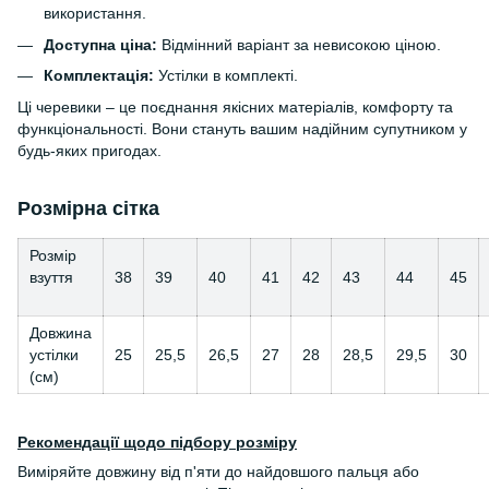
використання.
Доступна ціна:
Відмінний варіант за невисокою ціною.
Комплектація:
Устілки в комплекті.
Ці черевики – це поєднання якісних матеріалів, комфорту та
функціональності. Вони стануть вашим надійним супутником у
будь-яких пригодах.
Розмірна сітка
Розмір
взуття
38
39
40
41
42
43
44
45
Довжина
устілки
25
25,5
26,5
27
28
28,5
29,5
30
(см)
Рекомендації щодо підбору розміру
Виміряйте довжину від п'яти до найдовшого пальця або