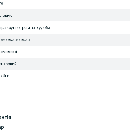
то
ловіче
іра крупної рогатої худоби
рмоеластопласт
комплекті
акторний
раїна
антія
ар