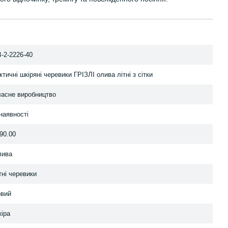
-2-2226-40
ктичні шкіряні черевики ГРІЗЛІ олива літні з сітки
асне виробництво
наявності
90.00
лива
тні черевики
вий
іра