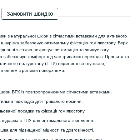
Замовити швидко
ики з натуральної шкіри з сітчастими вставками для активного
на шнурівка забезпечує оптимальну фіксацію гомілкостопу. Верх
оєднанні з сіткою покращує вентиляцію та знижує вагу.
а забезпечує комфорт під час тривалих переходів. Прошита та
тичного поліуретану (ТПУ) вирізняється гнучкістю,
епленням з різними поверхнями.
 шкіри ВРХ із повітропроникними сітчастими вставками.
ильна підкладка для тривалого носіння.
ьованої посадки та фіксації гомілкостопу.
ка підошва з ТПУ для оптимального зчеплення.
ва для підвищеної міцності та довговічності.
ого відпочинку, трекінгу та повсякденного носіння.