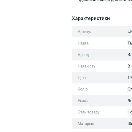
Характеристики
Артикул
UB
Назва
Та
Бренд
Вл
Наявність
В 
Ціна
19
Колір
О
Розділ
Лі
Стан товару
Но
Матеріал
Шк