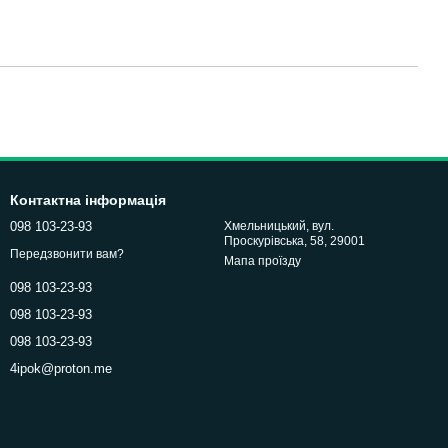
Контактна інформація
098 103-23-93
Хмельницький, вул.
Проскурівська, 58, 29001
Передзвонити вам?
Мапа проїзду
098 103-23-93
098 103-23-93
098 103-23-93
4ipok@proton.me