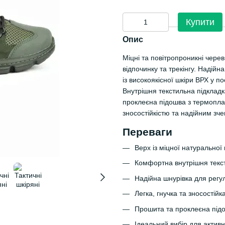
Купити
Опис
Міцні та повітропроникні черев
відпочинку та трекінгу. Надій
із високоякісної шкіри ВРХ у п
Внутрішня текстильна підкладк
проклеєна підошва з термоплас
зносостійкістю та надійним зч
Переваги
Верх із міцної натуральної
Комфортна внутрішня текст
Надійна шнурівка для регул
Легка, гнучка та зносостій
Прошита та проклеєна підош
Ідеальний вибір для активн