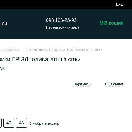
Вхід
098 103-23-93
Мій кошик
нди
Передзвонити вам?
ітні черевики
Тактичні шкіряні черевики ГРІЗЛІ олива літні з сітки
ики ГРІЗЛІ олива літні з сітки
гук
Порівняти
В бажання
45
46
Як обрати розмір