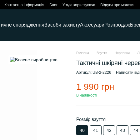
Контактна інформація
Блог
Угода користувача
Відгуки про магазин
тичне спорядження
Засоби захисту
Аксесуари
Розпродаж
Бре
Головна
Взуття
Черевики
Л
Тактичні шкіряні черев
Артикул: UB-2-2226
Написати від
1 990 грн
В наявності
Розмір взуття
40
41
42
43
44