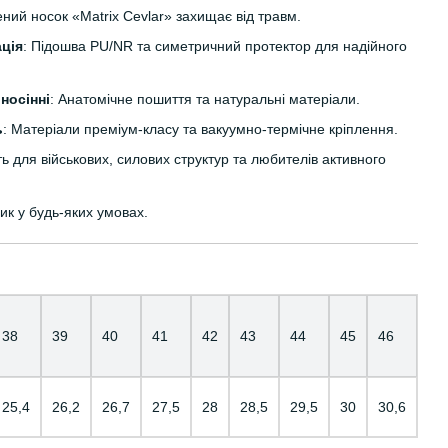
ений носок «Matrix Cevlar» захищає від травм.
ація
: Підошва PU/NR та симетричний протектор для надійного
носінні
: Анатомічне пошиття та натуральні матеріали.
ь
: Матеріали преміум-класу та вакуумно-термічне кріплення.
ть для військових, силових структур та любителів активного
ик у будь-яких умовах.
38
39
40
41
42
43
44
45
46
25,4
26,2
26,7
27,5
28
28,5
29,5
30
30,6