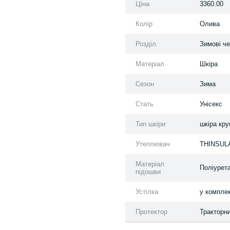
Ціна
3360.00
Колір
Олива
Розділ
Зимові ч
Матеріал
Шкіра
Сезон
Зима
Стать
Унісекс
Тип шкіри
шкіра кру
Утеплювач
THINSUL
Матеріал
Поліурет
підошви
Устілка
у комплек
Протектор
Тракторн