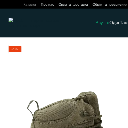
Перейти до основного контенту
Каталог
Про нас
Оплата і доставка
Обмін та повернення
Взуття
Одяг
Так
−1%