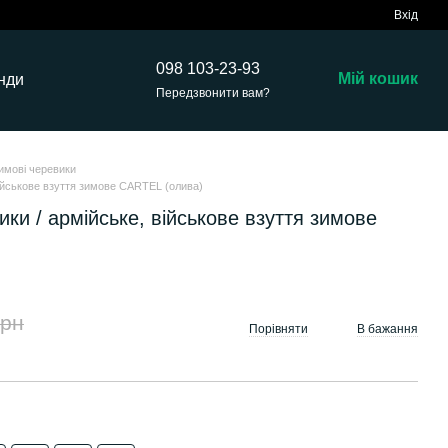
Вхід
098 103-23-93
Мій кошик
нди
Передзвонити вам?
имові черевики
військове взуття зимове CARTEL (олива)
ики / армійське, військове взуття зимове
грн
Порівняти
В бажання