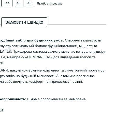
44
45
46
Як обрати розмір
Замовити швидко
надійний вибір для будь-яких умов.
Створені з матеріалів
печують оптимальний баланс функціональності, міцності та
LATE®. Тришарова система захисту включає натуральну шкіру
ням, мембрану «COMPAR Liso» для відведення вологи та
r».
/NR, вакуумно-термічне кріплення та симетричний протектор
ортизацію на будь-якій місцевості. Анатомічно правильне
али забезпечують комфорт при тривалому носінні.
тропроникність
: Шкіра з просоченням та мембрана
TE®