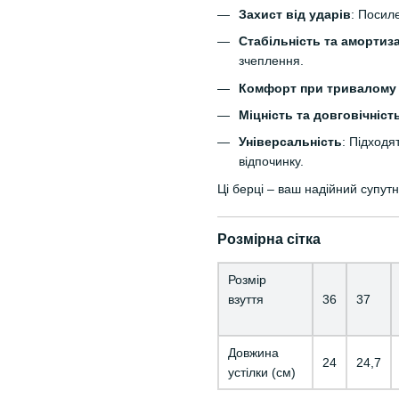
Захист від ударів
: Посил
Стабільність та амортиз
зчеплення.
Комфорт при тривалому 
Міцність та довговічніст
Універсальність
: Підходя
відпочинку.
Ці берці – ваш надійний супутн
Розмірна сітка
Розмір
взуття
36
37
Довжина
24
24,7
устілки (см)