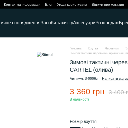
Контактна інформація
Блог
Угода користувача
Відгуки про магазин
тичне спорядження
Засоби захисту
Аксесуари
Розпродаж
Бре
Головна
Взуття
Черевики
З
Зимові тактичні черевики / армійське, 
Зимові тактичні черев
CARTEL (олива)
Артикул: S-0006з
Написати відгук
3 360 грн
3 400 
В наявності
Розмір взуття