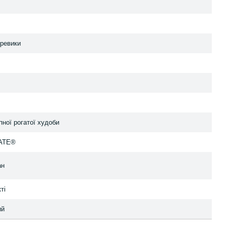
еревики
пної рогатої худоби
ATE®
ан
ті
ий