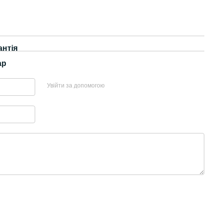
антія
ар
Увійти за допомогою