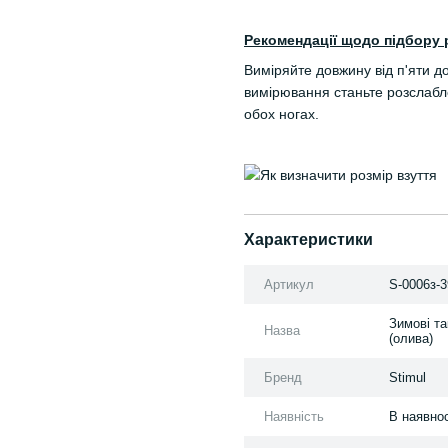
Рекомендації щодо підбору 
Виміряйте довжину від п'яти д
вимірювання станьте розслабле
обох ногах.
Характеристики
Артикул
S-0006з-3
Зимові та
Назва
(олива)
Бренд
Stimul
Наявність
В наявнос