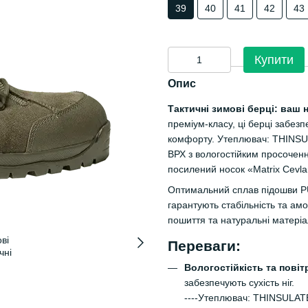
39
40
41
42
43
Купити
Опис
Тактичні зимові берці: ваш 
преміум-класу, ці берці забез
комфорту. Утеплювач: THINSU
ВРХ з вологостійким просочен
посилений носок «Matrix Cevla
Оптимальний сплав підошви PU
гарантують стабільність та ам
пошиття та натуральні матері
Переваги:
Вологостійкість та пові
забезпечують сухість ніг.
----Утеплювач: THINSULA