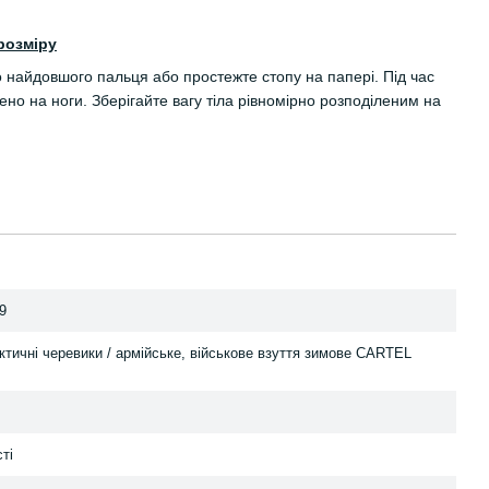
розміру
о найдовшого пальця або простежте стопу на папері. Під час
но на ноги. Зберігайте вагу тіла рівномірно розподіленим на
9
ктичні черевики / армійське, військове взуття зимове CARTEL
ті