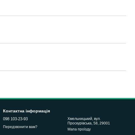
Контактна інформація
098 103-23-93
Хмельницький, вул.
Проскурівська, 58, 29001
Передзвонити вам?
Мапа проїзду