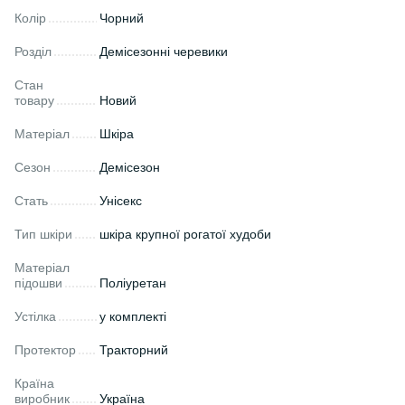
Колір
Чорний
Розділ
Демісезонні черевики
Стан
товару
Новий
Матеріал
Шкіра
Сезон
Демісезон
Стать
Унісекс
Тип шкіри
шкіра крупної рогатої худоби
Матеріал
підошви
Поліуретан
Устілка
у комплекті
Протектор
Тракторний
Країна
виробник
Україна