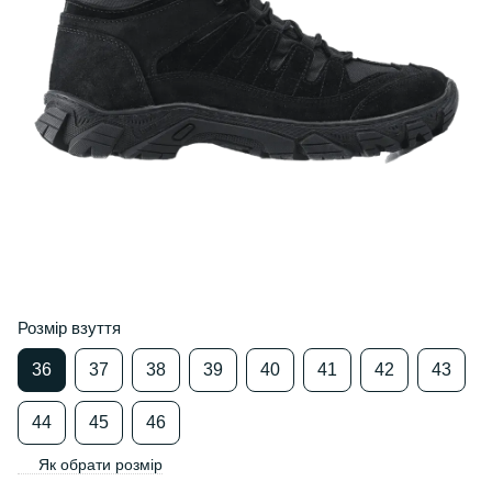
Розмір взуття
36
37
38
39
40
41
42
43
44
45
46
Як обрати розмір