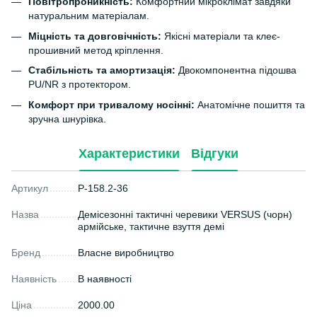
Повітропроникність:
Комфортний мікроклімат завдяки
натуральним матеріалам.
Міцність та довговічність:
Якісні матеріали та клеє-
прошивний метод кріплення.
Стабільність та амортизація:
Двокомпонентна підошва
PU/NR з протектором.
Комфорт при тривалому носінні:
Анатомічне пошиття та
зручна шнурівка.
Характеристики
Відгуки
Артикул
P-158.2-36
Назва
Демісезонні тактичні черевики VERSUS (чорн)
армійське, тактичне взуття демі
Бренд
Власне виробництво
Наявність
В наявності
Ціна
2000.00