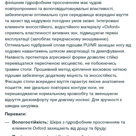
фінішним гідрофобним просоченням має чудові
повітропроникні та вологовідштовхувальні властивості,
забезпечуючи оптимально сухе середовище всередині взуття
та захист від недружніх погодних умов ззовні. Інтегровані
елементи зносостійкого, водостійкого матеріалу «Oxford»
сприяють еластичності активних зон, підвищуючи термін
експлуатації (запобігає передчасному зношуванню).
Оптимально підібраний сплав підошви PU/NR захищає ногу від
ходових навантажень шляхом амортизації та демпфування.
Наявність протектора агресивної форми дозволяє стійко
переміщатися пересіченою місцевістю, не побоюючись
травми стопи. Прошивний метод кріплення восковою ниткою
підошви забезпечує додаткову міцність та зносостійкість.
Фіксацію стопи всередині взуття гарантує якісне анатомічне
пошиття, яке ідеально повторює контури ноги, не
перешкоджаючи нормальному кровообігу та зменшуючи
відчуття дискомфорту при довгому носінні. Для зручності є
швидка шнурівка.
Переваги:
Вологостійкість:
Шкіра з гідрофобним просоченням та
елементи Oxford захищають від дощу та бруду.