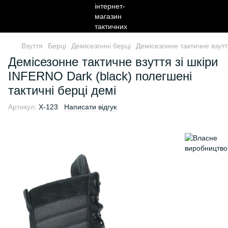
Взуття
Берці
Демісезонні берці
Демісезонне тактичне взутт
Демісезонне тактичне взуття зі шкіри
INFERNO Dark (black) полегшені
тактичні берці демі
Артикул:
X-123
Написати відгук