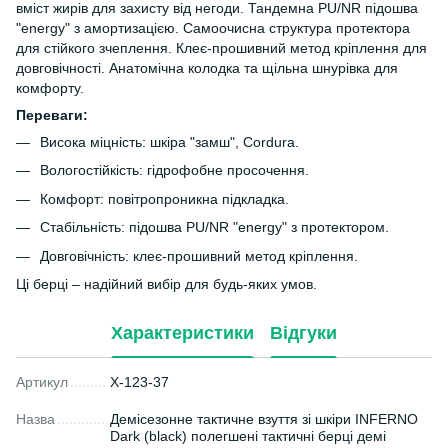
вміст жирів для захисту від негоди. Тандемна PU/NR підошва
"energy" з амортизацією. Самоочисна структура протектора
для стійкого зчеплення. Клеє-прошивний метод кріплення для
довговічності. Анатомічна колодка та щільна шнурівка для
комфорту.
Переваги:
Висока міцність: шкіра "замш", Cordura.
Вологостійкість: гідрофобне просочення.
Комфорт: повітропроникна підкладка.
Стабільність: підошва PU/NR "energy" з протектором.
Довговічність: клеє-прошивний метод кріплення.
Ці берці – надійний вибір для будь-яких умов.
Характеристики
Відгуки
Артикул
X-123-37
Назва
Демісезонне тактичне взуття зі шкіри INFERNO
Dark (black) полегшені тактичні берці демі