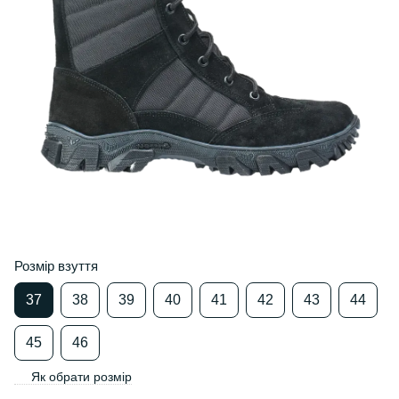
Розмір взуття
37
38
39
40
41
42
43
44
45
46
Як обрати розмір