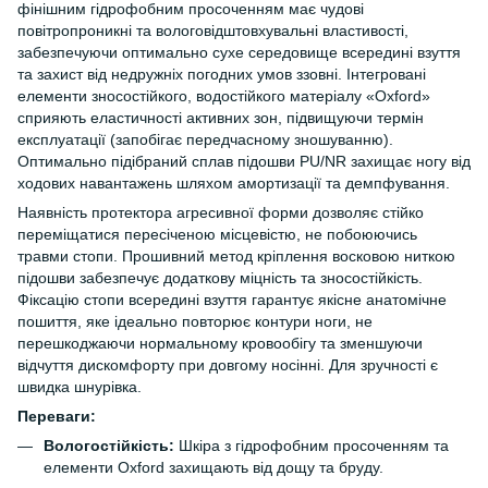
фінішним гідрофобним просоченням має чудові
повітропроникні та вологовідштовхувальні властивості,
забезпечуючи оптимально сухе середовище всередині взуття
та захист від недружніх погодних умов ззовні. Інтегровані
елементи зносостійкого, водостійкого матеріалу «Oxford»
сприяють еластичності активних зон, підвищуючи термін
експлуатації (запобігає передчасному зношуванню).
Оптимально підібраний сплав підошви PU/NR захищає ногу від
ходових навантажень шляхом амортизації та демпфування.
Наявність протектора агресивної форми дозволяє стійко
переміщатися пересіченою місцевістю, не побоюючись
травми стопи. Прошивний метод кріплення восковою ниткою
підошви забезпечує додаткову міцність та зносостійкість.
Фіксацію стопи всередині взуття гарантує якісне анатомічне
пошиття, яке ідеально повторює контури ноги, не
перешкоджаючи нормальному кровообігу та зменшуючи
відчуття дискомфорту при довгому носінні. Для зручності є
швидка шнурівка.
Переваги:
Вологостійкість:
Шкіра з гідрофобним просоченням та
елементи Oxford захищають від дощу та бруду.