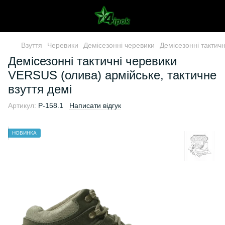
Взуття
Черевики
Демісезонні черевики
Демісезонні тактич
Демісезонні тактичні черевики
VERSUS (олива) армійське, тактичне
взуття демі
Артикул:
P-158.1
Написати відгук
НОВИНКА