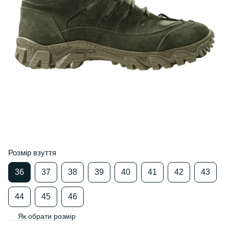
Розмір взуття
36
37
38
39
40
41
42
43
44
45
46
Як обрати розмір