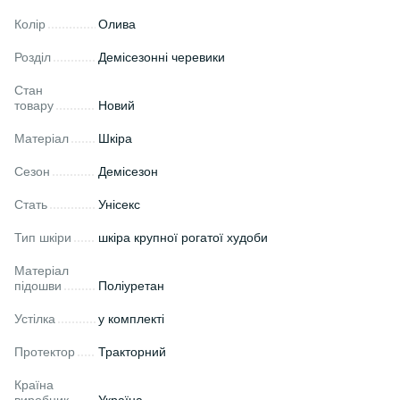
Колір
Олива
Розділ
Демісезонні черевики
Стан
товару
Новий
Матеріал
Шкіра
Сезон
Демісезон
Стать
Унісекс
Тип шкіри
шкіра крупної рогатої худоби
Матеріал
підошви
Поліуретан
Устілка
у комплекті
Протектор
Тракторний
Країна
виробник
Україна