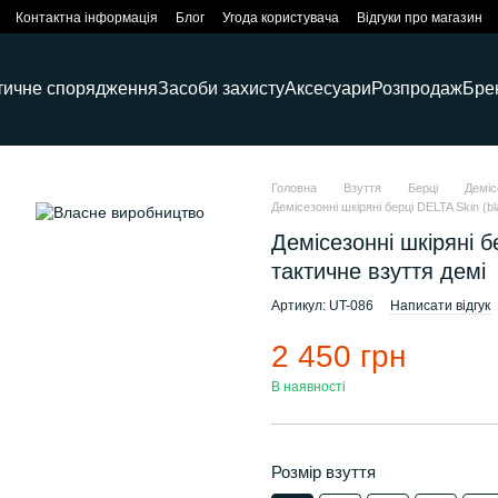
Контактна інформація
Блог
Угода користувача
Відгуки про магазин
тичне спорядження
Засоби захисту
Аксесуари
Розпродаж
Бре
Головна
Взуття
Берці
Деміс
Демісезонні шкіряні берці DELTA Skin (b
Демісезонні шкіряні б
тактичне взуття демі
Артикул: UT-086
Написати відгук
2 450 грн
В наявності
Розмір взуття