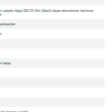
і шкіряні берці DELTA Skin (black) міцне міжсезонне тактичне
і
робництво
ті
і берці
ної рогатої худоби