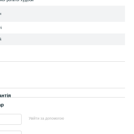
н
і
й
антія
ар
Увійти за допомогою