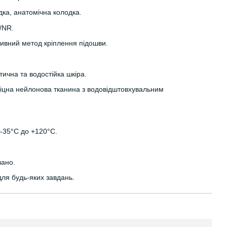
ка, анатомічна колодка.
/NR.
вний метод кріплення підошви.
ична та водостійка шкіра.
цна нейлонова тканина з водовідштовхувальним
-35°C до +120°C.
вано.
для будь-яких завдань.