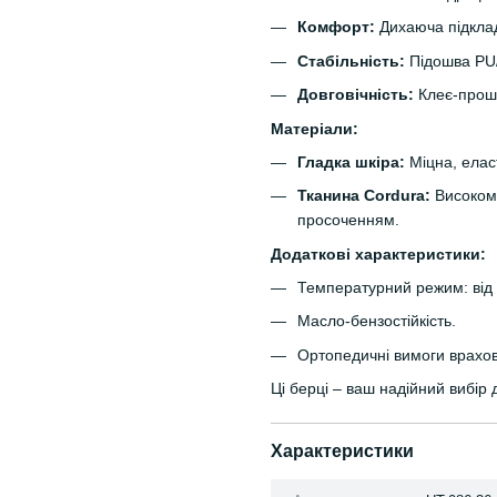
Комфорт:
Дихаюча підклад
Стабільність:
Підошва PU
Довговічність:
Клеє-проши
Матеріали:
Гладка шкіра:
Міцна, еласт
Тканина Cordura:
Високомі
просоченням.
Додаткові характеристики:
Температурний режим: від 
Масло-бензостійкість.
Ортопедичні вимоги врахо
Ці берці – ваш надійний вибір 
Характеристики