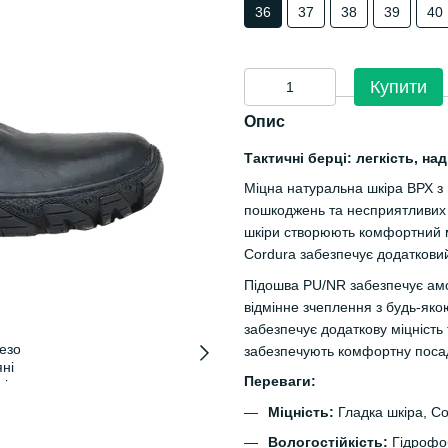
36
37
38
39
40
Купити
Опис
Тактичні берці: легкість, на
Міцна натуральна шкіра ВРХ з
пошкоджень та несприятливих 
шкіри створюють комфортний мі
Cordura забезпечує додатковий
Підошва PU/NR забезпечує амор
відмінне зчеплення з будь-як
забезпечує додаткову міцність 
забезпечують комфортну посадк
Переваги:
Міцність:
Гладка шкіра, Co
Вологостійкість:
Гідрофо