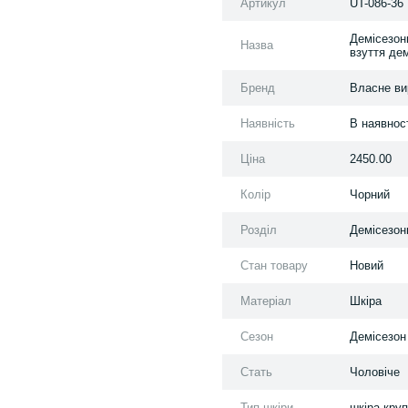
Артикул
UT-086-36
Демісезонн
Назва
взуття дем
Бренд
Власне ви
Наявність
В наявнос
Ціна
2450.00
Колір
Чорний
Розділ
Демісезонн
Стан товару
Новий
Матеріал
Шкіра
Сезон
Демісезон
Стать
Чоловіче
Тип шкіри
шкіра круп