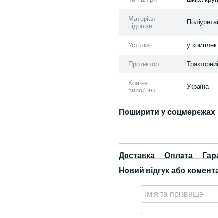
Матеріал
Поліурета
підошви
Устілка
у комплект
Протектор
Тракторни
Країна
Україна
виробник
Поширити у соцмережах
Доставка
Оплата
Гар
Новий відгук або комент