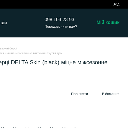
Вхід
098 103-23-93
Мій кошик
нди
Передзвонити вам?
езонні берці
lack) міцне міжсезонне тактичне взуття демі
ерці DELTA Skin (black) міцне міжсезонне
Порівняти
В бажання