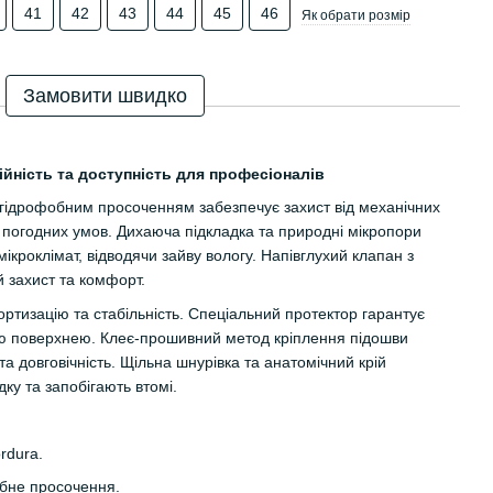
41
42
43
44
45
46
Як обрати розмір
Замовити швидко
дійність та доступність для професіоналів
 гідрофобним просоченням забезпечує захист від механічних
погодних умов. Дихаюча підкладка та природні мікропори
кроклімат, відводячи зайву вологу. Напівглухий клапан з
 захист та комфорт.
тизацію та стабільність. Спеціальний протектор гарантує
ою поверхнею. Клеє-прошивний метод кріплення підошви
та довговічність. Щільна шнурівка та анатомічний крій
у та запобігають втомі.
rdura.
бне просочення.