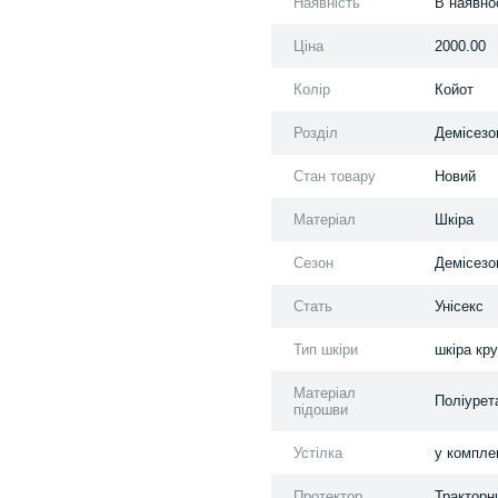
Наявність
В наявно
Ціна
2000.00
Колір
Койот
Розділ
Демісезо
Стан товару
Новий
Матеріал
Шкіра
Сезон
Демісезо
Стать
Унісекс
Тип шкіри
шкіра кру
Матеріал
Поліурет
підошви
Устілка
у компле
Протектор
Тракторн