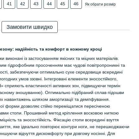
41
42
43
44
45
46
Як обрати розмір
Замовити швидко
езону: надійність та комфорт в кожному кроці
и виконані із застосуванням якісних та міцних матеріалів.
ним гідрофобним просоченням має чудові повітропроникні та
вості, забезпечуючи оптимально сухе середовище всередині
 погодних умов ззовні. Інтегровані елементи зносостійкого,
d» сприяють еластичності активних зон, підвищуючи термін
дчасному зношуванню). Оптимально підібраний сплав підошви
их навантажень шляхом амортизації та демпфування.
ної форми дозволяє стійко переміщатися пересіченою
авми стопи. Прошивний метод кріплення восковою ниткою
іцність та зносостійкість. Фіксацію стопи всередині взуття
ошиття, яке ідеально повторює контури ноги, не перешкоджаючи
еншуючи відчуття дискомфорту при довгому носінні. Для