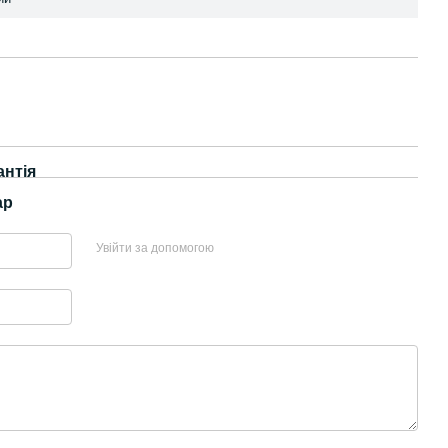
антія
ар
Увійти за допомогою