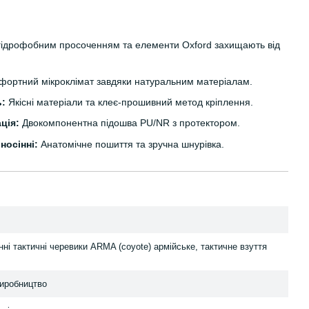
гідрофобним просоченням та елементи Oxford захищають від
ортний мікроклімат завдяки натуральним матеріалам.
ь:
Якісні матеріали та клеє-прошивний метод кріплення.
ція:
Двокомпонентна підошва PU/NR з протектором.
носінні:
Анатомічне пошиття та зручна шнурівка.
нні тактичні черевики ARMA (coyote) армійське, тактичне взуття
иробництво