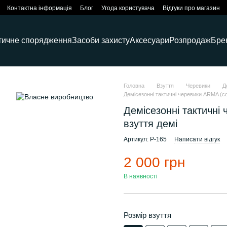
Контактна інформація
Блог
Угода користувача
Відгуки про магазин
тичне спорядження
Засоби захисту
Аксесуари
Розпродаж
Бре
Головна
Взуття
Черевики
Д
Демісезонні тактичні черевики ARMA (co
Демісезонні тактичні 
взуття демі
Артикул: P-165
Написати відгук
2 000 грн
В наявності
Розмір взуття