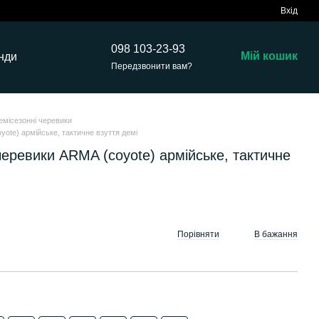
Вхід
098 103-23-93
Мій кошик
нди
Передзвонити вам?
емісезонні черевики
yote) армійське, тактичне взуття демі
черевики ARMA (coyote) армійське, тактичне
Порівняти
В бажання