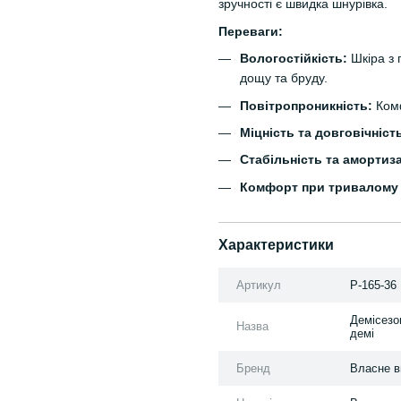
зручності є швидка шнурівка.
Переваги:
Вологостійкість:
Шкіра з 
дощу та бруду.
Повітропроникність:
Комф
Міцність та довговічніст
Стабільність та амортиза
Комфорт при тривалому 
Характеристики
Артикул
P-165-36
Демісезо
Назва
демі
Бренд
Власне в