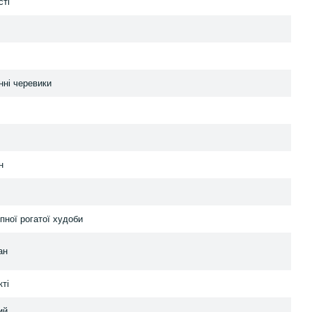
сті
нні черевики
н
пної рогатої худоби
ан
кті
ий