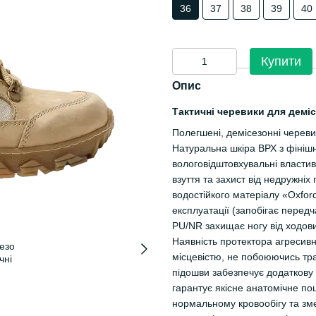
36
37
38
39
40
Купити
Опис
Тактичні черевики для деміс
Полегшені, демісезонні черевик
Натуральна шкіра ВРХ з фініш
вологовідштовхувальні власти
взуття та захист від недружніх
водостійкого матеріалу «Oxfor
експлуатації (запобігає пере
PU/NR захищає ногу від ходов
Наявність протектора агресив
місцевістю, не побоюючись тр
підошви забезпечує додаткову м
гарантує якісне анатомічне п
нормальному кровообігу та зм