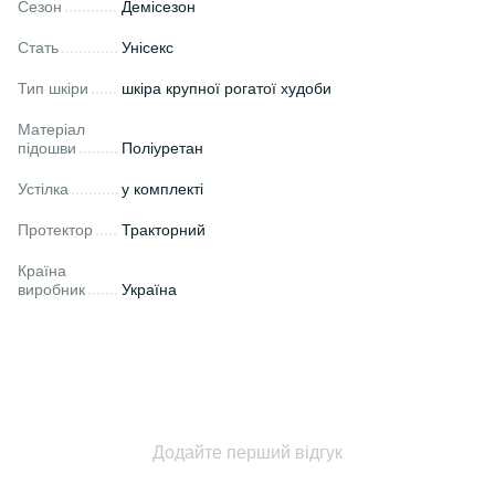
Сезон
Демісезон
Стать
Унісекс
Тип шкіри
шкіра крупної рогатої худоби
Матеріал
підошви
Поліуретан
Устілка
у комплекті
Протектор
Тракторний
Країна
виробник
Україна
Додайте перший відгук