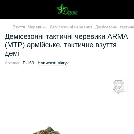
Взуття
Черевики
Демісезонні черевики
Демісезонні тактич
Демісезонні тактичні черевики ARMA
(MTP) армійське, тактичне взуття
демі
Артикул:
P-160
Написати відгук