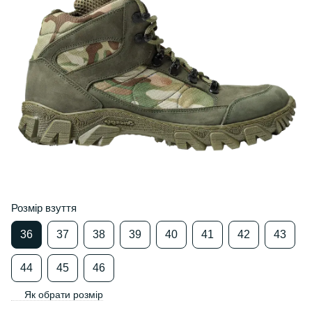
Розмір взуття
36
37
38
39
40
41
42
43
44
45
46
Як обрати розмір