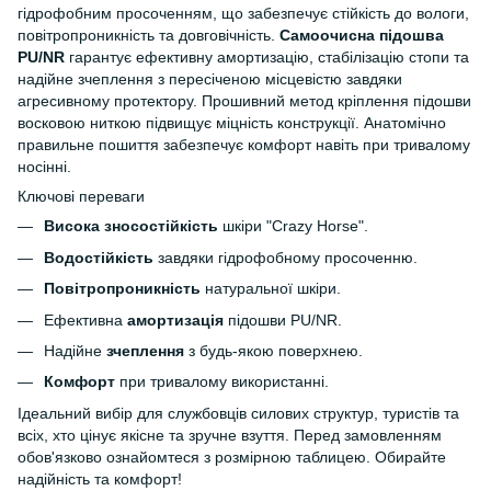
гідрофобним просоченням, що забезпечує стійкість до вологи,
повітропроникність та довговічність.
Самоочисна підошва
PU/NR
гарантує ефективну амортизацію, стабілізацію стопи та
надійне зчеплення з пересіченою місцевістю завдяки
агресивному протектору. Прошивний метод кріплення підошви
восковою ниткою підвищує міцність конструкції. Анатомічно
правильне пошиття забезпечує комфорт навіть при тривалому
носінні.
Ключові переваги
Висока зносостійкість
шкіри "Crazy Horse".
Водостійкість
завдяки гідрофобному просоченню.
Повітропроникність
натуральної шкіри.
Ефективна
амортизація
підошви PU/NR.
Надійне
зчеплення
з будь-якою поверхнею.
Комфорт
при тривалому використанні.
Ідеальний вибір для службовців силових структур, туристів та
всіх, хто цінує якісне та зручне взуття. Перед замовленням
обов'язково ознайомтеся з розмірною таблицею. Обирайте
надійність та комфорт!