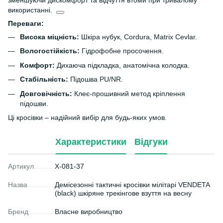
зменшуючи дискомфорт та відчуття втоми при тривалому
використанні.
Переваги:
Висока міцність:
Шкіра нубук, Cordura, Matrix Cevlar.
Вологостійкість:
Гідрофобне просочення.
Комфорт:
Дихаюча підкладка, анатомічна колодка.
Стабільність:
Підошва PU/NR.
Довговічність:
Клеє-прошивний метод кріплення
підошви.
Ці кросівки – надійний вибір для будь-яких умов.
Характеристики
Відгуки
Артикул
X-081-37
Назва
Демісезонні тактичні кросівки мілітарі VENDETA
(black) шкіряне трекінгове взуття на весну
Бренд
Власне виробництво