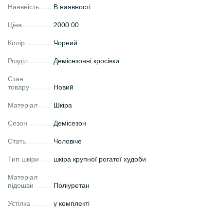
Наявність
В наявності
Ціна
2000.00
Колір
Чорний
Розділ
Демісезонні кросівки
Стан
товару
Новий
Матеріал
Шкіра
Сезон
Демісезон
Стать
Чоловіче
Тип шкіри
шкіра крупної рогатої худоби
Матеріал
підошви
Поліуретан
Устілка
у комплекті