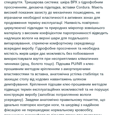
спецвзуття. Тришарова система: шкіра ВРХ з гідрофобним
просоченням, дихаюча підкладка, вставки Cordura. Мають
високий показник захисту до механічних пошкоджень, не
втрачаючи необхідної еластичності в активних зонах для
продовження терміну експлуатації. Наявність повітряно-
циркулюючої підкладки та природних мікропор зовнішнього
матеріалу з високим коефіцієнтом паропроникності відводить
надлишок вологи на верхні шари для подальшого
випаровування, сприяючи комфортному середовищу
всередині виробу. Гідрофобне просочення та необхідна
місткість жирів шкіри дає можливість без побоювання
використовувати взуття при несприятливих кліматичних
чинниках (дощ, болото тощо). Підошва PU/NR з клеє-
прошивним методом кріпленням з амортизуючими
властивостями та вставна, анатомічна устілка стабілізує та
захищає стопу від ходових навантажень шляхом
демпфування. Кріплення підошви клеє-прошивним методом
підвищує термін експлуатаційних можливостей та не порушує
конструкцію виробу (запобігає потраплянню вологи
усередину). Завдяки анатомічно правильному пошиттю, що
ідеально повторює контури ноги, та шнурівці з надійною
фіксацією не перешкоджає нормальному кровообігу,