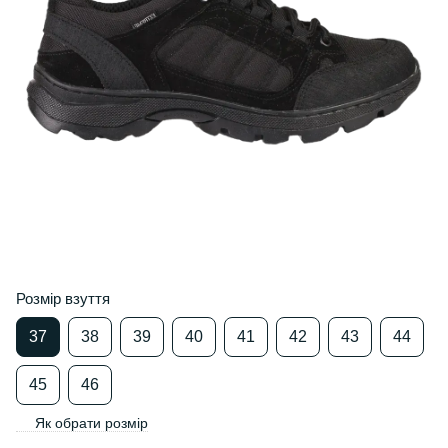
Розмір взуття
37
38
39
40
41
42
43
44
45
46
Як обрати розмір