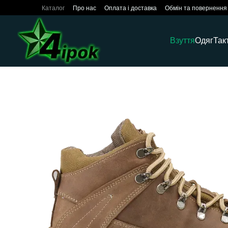
Перейти до основного контенту
Каталог
Про нас
Оплата і доставка
Обмін та повернення
Взуття
Одяг
Так