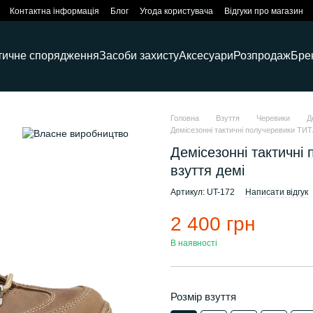
Контактна інформація
Блог
Угода користувача
Відгуки про магазин
тичне спорядження
Засоби захисту
Аксесуари
Розпродаж
Бре
Головна
Взуття
Черевики
Д
Демісезонні тактичні получеревики ТИТ
Демісезонні тактичні
взуття демі
Артикул: UT-172
Написати відгук
2 400 грн
В наявності
Розмір взуття