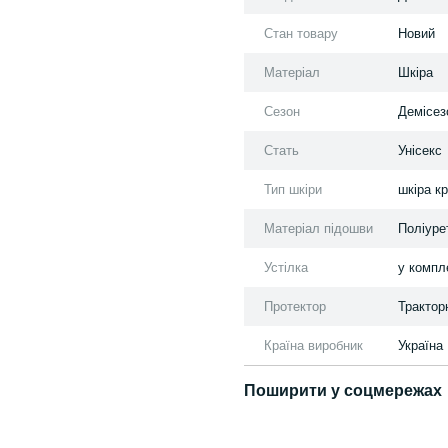
Стан товару
Новий
Матеріал
Шкіра
Сезон
Демісез
Стать
Унісекс
Тип шкіри
шкіра к
Матеріал підошви
Поліуре
Устілка
у компл
Протектор
Трактор
Країна виробник
Україна
Поширити у соцмережах