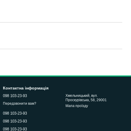
Контактна інформація
098 103-23-93
Хмельницький, вул.
Проскурівська, 58, 29001
Передзвонити вам?
Мапа проїзду
098 103-23-93
098 103-23-93
098 103-23-93