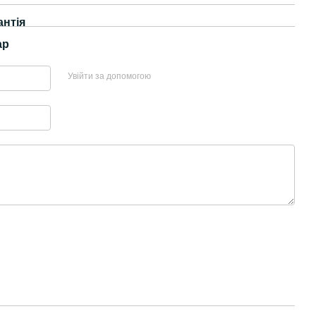
антія
ар
Увійти за допомогою