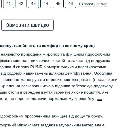
41
42
43
44
45
46
Як обрати розмір
Замовити швидко
езону: надійність та комфорт в кожному кроці
з наявністю природних мікропор та фінішним гідрофобним
цієнт міцності, дихаючих якостей та захист від недружніх
дошва зі сплаву PU/NR з амортизуючими властивостями
огу від ходових навантажень шляхом демпфування. Особлива
 впевнено маневрувати пересіченою місцевістю (гірські схили,
д кріплення восковою ниткою підошви забезпечує додаткову
сацію стопи в середині взуття гарантує якісне пошиття, яке
 ноги, не перешкоджаючи нормальному кровообігу.
гідрофобним просоченням захищає від дощу та бруду.
ортний мікроклімат завдяки натуральним матеріалам.