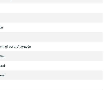
он
рупної рогатої худоби
тан
екті
ний