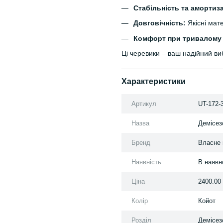
Стабільність та амортиза
Довговічність:
Якісні мат
Комфорт при тривалому 
Ці черевики – ваш надійний ви
Характеристики
Артикул
UT-172-
Назва
Демісез
Бренд
Власне 
Наявність
В наявн
Ціна
2400.00
Колір
Койот
Розділ
Демісез