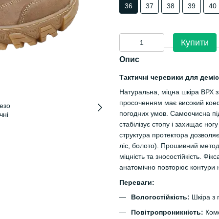
36
37
38
39
40
Купити
Опис
Тактичні черевики для деміс
Натуральна, міцна шкіра ВРХ 
просоченням має високий коефі
погодних умов. Самоочисна пі
стабілізує стопу і захищає н
структура протектора дозволяє
ліс, болото). Прошивний мето
міцність та зносостійкість. Фік
анатомічно повторює контури
Переваги:
Вологостійкість:
Шкіра з 
Повітропроникність:
Комф