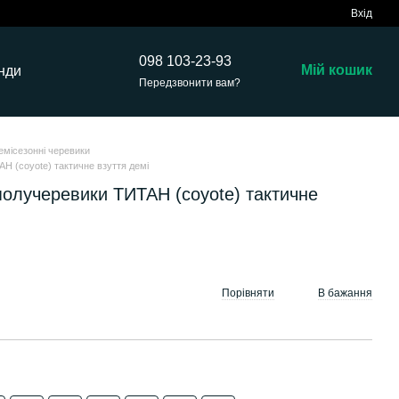
Вхід
098 103-23-93
Мій кошик
нди
Передзвонити вам?
емісезонні черевики
АН (coyote) тактичне взуття демі
 получеревики ТИТАН (coyote) тактичне
Порівняти
В бажання