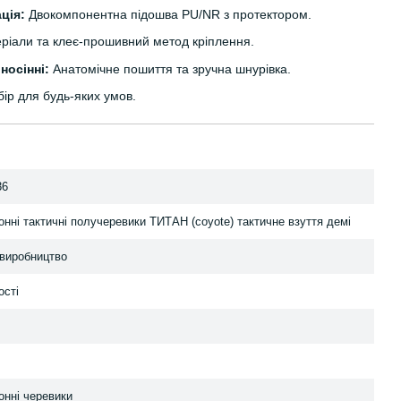
ція:
Двокомпонентна підошва PU/NR з протектором.
еріали та клеє-прошивний метод кріплення.
носінні:
Анатомічне пошиття та зручна шнурівка.
бір для будь-яких умов.
36
онні тактичні получеревики ТИТАН (coyote) тактичне взуття демі
виробництво
ості
онні черевики