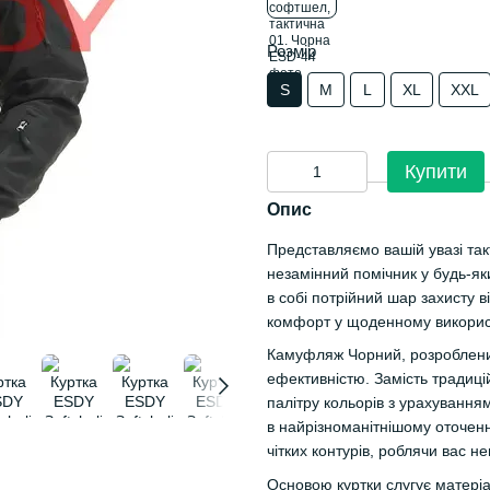
Розмір
S
M
L
XL
XXL
Купити
Опис
Представляємо вашій увазі та
незамінний помічник у будь-як
в собі потрійний шар захисту 
комфорт у щоденному викорис
Камуфляж Чорний, розроблений
ефективністю. Замість традиці
палітру кольорів з урахування
в найрізноманітнішому оточенн
чітких контурів, роблячи вас не
Основою куртки слугує матеріа