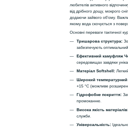
любителів активного відпочинк
від дрібного дощу, мокрого сні
додаючи зайвого об'єму. Важли
якому вода скочується з пове
Основні переваги тактичної к
Тришарова структура:
Зо
забезпечують оптимальний 
Ефективний камуфляж Ч
середовищах завдяки унікал
Матеріал Softshell:
Легкий
Широкий температурний
+15 °C (можливе розширенн
Гідрофобне покриття:
Заб
промоканню.
Висока якість матеріалів
служби.
Універсальність:
Ідеально