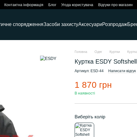
Контактна інформація
Блог
Угода користувача
Відгуки про магазин
тичне спорядження
Засоби захисту
Аксесуари
Розпродаж
Бре
Головна
Одяг
Куртки
Куртк
Куртка ESDY Softshel
Артикул: ESD-44
Написати відгук
1 870 грн
В наявності
Виберіть колір