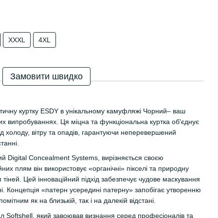
XXXL
4XL
Замовити швидко
ктичну куртку ESDY в унікальному камуфляжі Чорний– ваш
их випробуваннях. Ця міцна та функціональна куртка об'єднує
від холоду, вітру та опадів, гарантуючи неперевершений
танні.
 Digital Concealment Systems, вирізняється своєю
йних плям він використовує «органічні» пікселі та природну
м тіней. Цей інноваційний підхід забезпечує чудове маскування
і. Концепція «патерн усередині патерну» запобігає утворенню
помітним як на близькій, так і на далекій відстані.
л Softshell, який завоював визнання серед професіоналів та