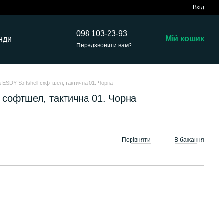
Вхід
098 103-23-93
Мій кошик
нди
Передзвонити вам?
а ESDY Softshell софтшел, тактична 01. Чорна
l софтшел, тактична 01. Чорна
Порівняти
В бажання