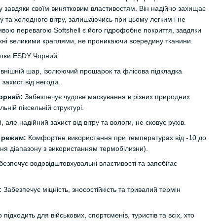
у завдяки своїм винятковим властивостям. Він надійно захищає
гу та холодного вітру, залишаючись при цьому легким і не
вою перевагою Softshell є його гідрофобне покриття, завдяки
рхні великими краплями, не проникаючи всередину тканини.
уртки ESDY Чорний
внішній шар, ізолюючий прошарок та флісова підкладка
захист від негоди.
орний:
Забезпечує чудове маскування в різних природних
ьній піксельній структурі.
, але надійний захист від вітру та вологи, не сковує рухів.
 режим:
Комфортне використання при температурах від -10 до
я діапазону з використанням термобілизни).
езпечує водовідштовхувальні властивості та запобігає
:
Забезпечує міцність, зносостійкість та тривалий термін
 підходить для військових, спортсменів, туристів та всіх, хто