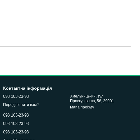
Контактна інформація
098 103-23-93
Хмельницький, вул.
Проскурівська, 58, 29001
Передзвонити вам?
Мапа проїзду
098 103-23-93
098 103-23-93
098 103-23-93