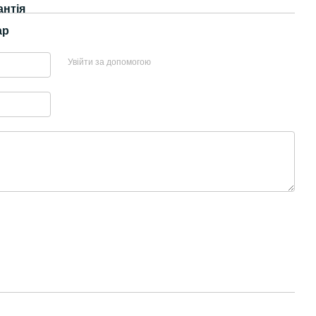
антія
ар
Увійти за допомогою