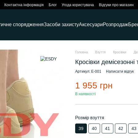
Контактна інформація
Блог
Угода користувача
Відгуки про магазин
тичне спорядження
Засоби захисту
Аксесуари
Розпродаж
Бре
Головна
Взуття
Кросівки
Де
Кросівки демісезонні 
Артикул: E-001
Написати відгук
1 955 грн
В наявності
Розмір взуття
39
40
41
42
43