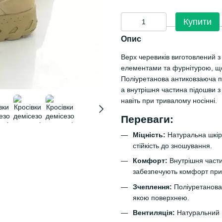
Купити
Опис
Верх черевиків виготовлений з
елементами та фурнітурою, що 
Поліуретанова антиковзаюча п
а внутрішня частина підошви з
навіть при тривалому носінні.
Переваги:
Міцність:
Натуральна шкіра
стійкість до зношування.
Комфорт:
Внутрішня части
забезпечують комфорт при 
Зчеплення:
Поліуретанова 
якою поверхнею.
Вентиляція:
Натуральний м