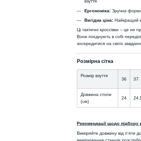
взуття.
Ергономіка:
Зручна форма 
Вигідна ціна:
Найкращий ви
Ці тактичні кроссівки – це не п
Вони поєднують в собі передові
зосередитися на своїх завданн
Розмірна сітка
Розмір взуття
36
37
Довжина стопи
24
24,
(см)
Рекомендації щодо підбору 
Виміряйте довжину від п'яти д
вимірювання станьте розслабле