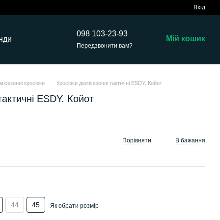
Вхід
098 103-23-93
Мій кошик
нди
Передзвонити вам?
місезонні кросівки
Кросівки демісезонні тактичні ESDY. Койот
тактичні ESDY. Койот
Порівняти
В бажання
44
45
Як обрати розмір