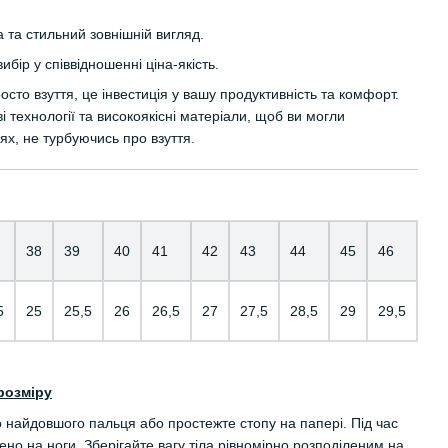
та стильний зовнішній вигляд.
бір у співвідношенні ціна-якість.
росто взуття, це інвестиція у вашу продуктивність та комфорт.
 технології та високоякісні матеріали, щоб ви могли
ях, не турбуючись про взуття.
38
39
40
41
42
43
44
45
46
5
25
25,5
26
26,5
27
27,5
28,5
29
29,5
розміру
о найдовшого пальця або простежте стопу на папері. Під час
но на ноги. Зберігайте вагу тіла рівномірно розподіленим на