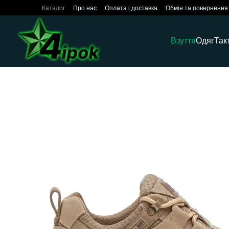
Перейти до основного контенту
Каталог
Про нас
Оплата і доставка
Обмін та повернення
Взуття
Одяг
Так