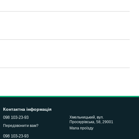
Контактна інформація
098 103-23-93
Хмельницький, вул.
Проскурівська, 58, 29001
Передзвонити вам?
Мапа проїзду
098 103-23-93