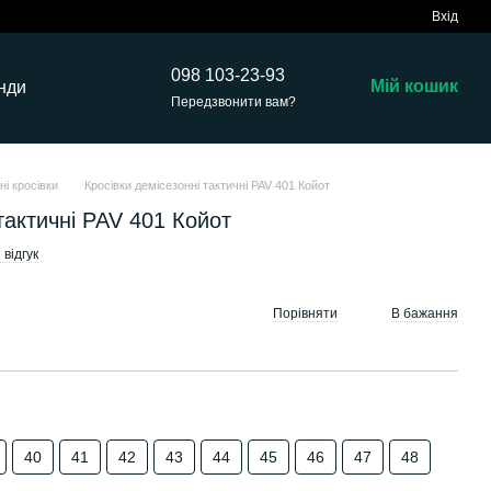
Вхід
098 103-23-93
Мій кошик
нди
Передзвонити вам?
тні кросівки
Кросівки демісезонні тактичні PAV 401 Койот
тактичні PAV 401 Койот
відгук
Порівняти
В бажання
40
41
42
43
44
45
46
47
48