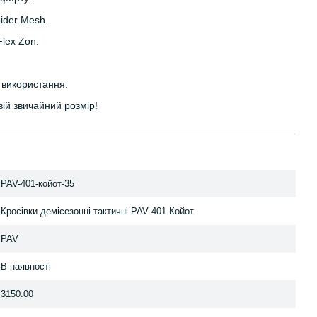
ider Mesh.
Flex Zon.
 використання.
ій звичайний розмір!
PAV-401-койот-35
Кросівки демісезонні тактичні PAV 401 Койот
PAV
В наявності
3150.00