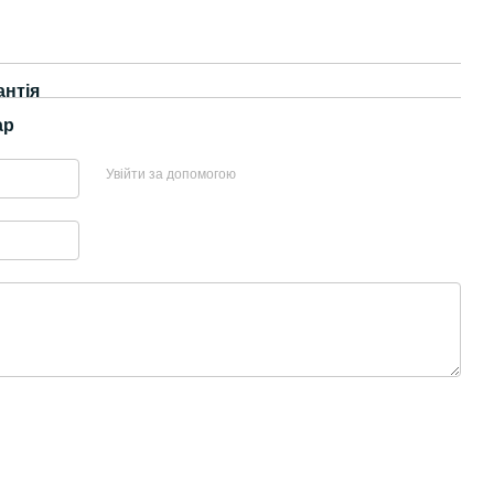
антія
ар
Увійти за допомогою