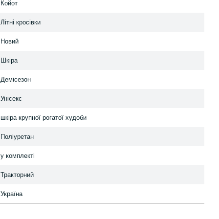
Койот
Літні кросівки
Новий
Шкіра
Демісезон
Унісекс
шкіра крупної рогатої худоби
Поліуретан
у комплекті
Тракторний
Україна