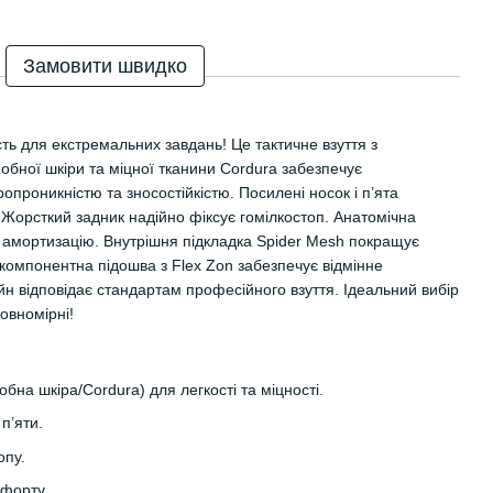
Замовити швидко
ість для екстремальних завдань! Це тактичне взуття з
обної шкіри та міцної тканини Cordura забезпечує
опроникністю та зносостійкістю. Посилені носок і п’ята
 Жорсткий задник надійно фіксує гомілкостоп. Анатомічна
а амортизацію. Внутрішня підкладка Spider Mesh покращує
окомпонентна підошва з Flex Zon забезпечує відмінне
н відповідає стандартам професійного взуття. Ідеальний вибір
овномірні!
бна шкіра/Cordura) для легкості та міцності.
п’яти.
опу.
мфорту.