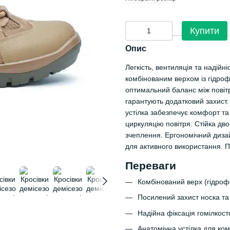
Купити
Опис
Легкість, вентиляція та надійн
комбінованим верхом із гідроф
оптимальний баланс між повітр
гарантують додатковий захист.
устілка забезпечує комфорт т
циркуляцію повітря. Стійка дв
зчеплення. Ергономічний дизай
для активного використання. П
Переваги
Комбінований верх (гідрофо
Посилений захист носка та 
Надійна фіксація гомілкост
Анатомічна устілка для ко