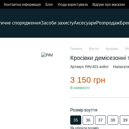
Контактна інформація
Блог
Угода користувача
Відгуки про магазин
тичне спорядження
Засоби захисту
Аксесуари
Розпродаж
Бре
Головна
Взуття
Кросівки
Лі
Кросівки демісезонні 
Артикул: PAV-401-койот
Написати 
3 150 грн
В наявності
Розмір взуття
35
36
37
38
39
Як обрати розмір