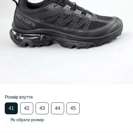
Розмір взуття
41
42
43
44
45
Як обрати розмір