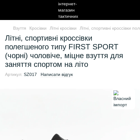
Взуття
Кросівки
Літні кросівки
Літні, спортивні кроссівки п
Літні, спортивні кроссівки
полегшеного типу FIRST SPORT
(чорні) чоловіче, міцне взуття для
заняття спортом на літо
Артикул:
SZ017
Написати відгук