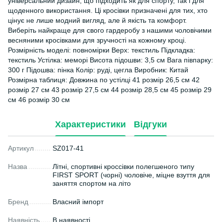
універсальний дизайн, що підходить як для спорту, так і для
щоденного використання. Ці кросівки призначені для тих, хто
цінує не лише модний вигляд, але й якість та комфорт.
Виберіть найкраще для свого гардеробу з нашими чоловічими
весняними кросівками для зручності на кожному кроці.
Розмірність моделі: повномірки Верх: текстиль Підкладка:
текстиль Устілка: меморі Висота підошви: 3,5 см Вага півпарку:
300 г Підошва: пінка Колір: руді, цегла Виробник: Китай
Розмірна таблиця: Довжина по устілці 41 розмір 26,5 см 42
розмір 27 см 43 розмір 27,5 см 44 розмір 28,5 см 45 розмір 29
см 46 розмір 30 см
Характеристики
Відгуки
Артикул
SZ017-41
Назва
Літні, спортивні кроссівки полегшеного типу
FIRST SPORT (чорні) чоловіче, міцне взуття для
заняття спортом на літо
Бренд
Власний імпорт
Наявність
В наявності