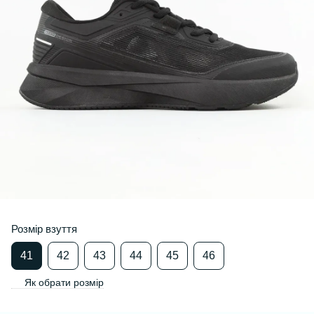
Розмір взуття
41
42
43
44
45
46
Як обрати розмір