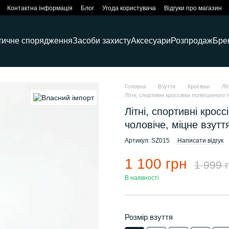
Контактна інформація
Блог
Угода користувача
Відгуки про магазин
тичне спорядження
Засоби захисту
Аксесуари
Розпродаж
Бре
Головна
Взуття
Кросівки
Лі
Літні, спортивні кроссівки полегшеного 
Літні, спортивні крос
чоловіче, міцне взутт
Артикул: SZ015
Написати відгук
1 100 грн
1 999 
В наявності
Розмір взуття