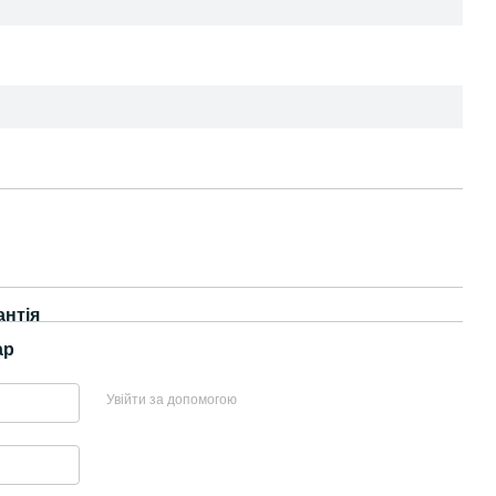
антія
ар
Увійти за допомогою