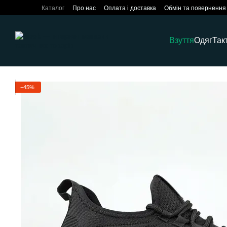
Перейти до основного контенту
Каталог
Про нас
Оплата і доставка
Обмін та повернення
Взуття
Одяг
Так
−45%