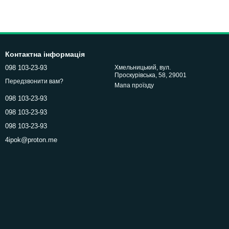
Контактна інформація
098 103-23-93
Хмельницький, вул.
Проскурівська, 58, 29001
Передзвонити вам?
Мапа проїзду
098 103-23-93
098 103-23-93
098 103-23-93
4ipok@proton.me