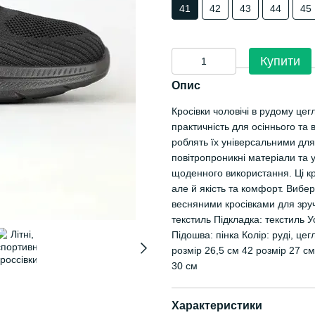
41
42
43
44
45
Купити
Опис
Кросівки чоловічі в рудому цег
практичність для осіннього та
роблять їх універсальними для
повітропроникні матеріали та у
щоденного використання. Ці кр
але й якість та комфорт. Вибе
весняними кросівками для зруч
текстиль Підкладка: текстиль У
Підошва: пінка Колір: руді, це
розмір 26,5 см 42 розмір 27 см
30 см
Характеристики