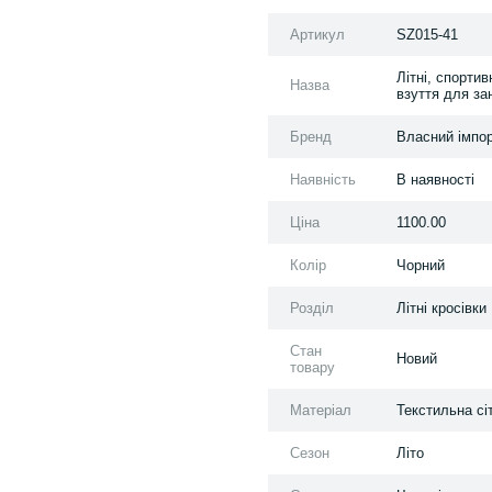
Артикул
SZ015-41
Літні, спорти
Назва
взуття для за
Бренд
Власний імпо
Наявність
В наявності
Ціна
1100.00
Колір
Чорний
Розділ
Літні кросівки
Стан
Новий
товару
Матеріал
Текстильна сі
Сезон
Літо