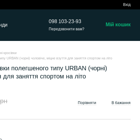
Вхід
098 103-23-93
Мій кошик
нди
Передзвонити вам?
тні кросівки
типу URBAN (чорні) чоловіче, міцне взуття для заняття спортом на літо
сівки полегшеного типу URBAN (чорні)
я для заняття спортом на літо
грн
Порівняти
В бажання