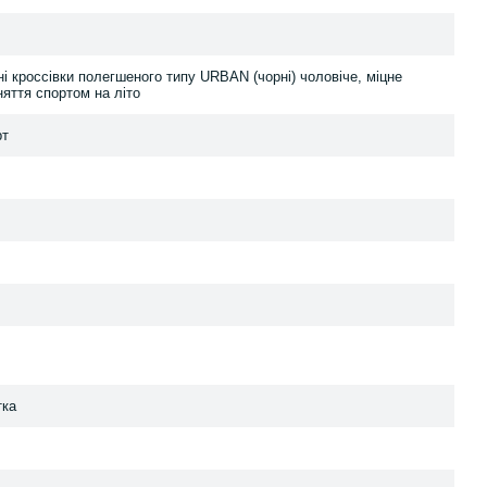
вні кроссівки полегшеного типу URBAN (чорні) чоловіче, міцне
няття спортом на літо
рт
тка