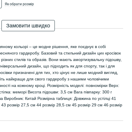
Як обрати розмір
Замовити швидко
ляному кольорі – це модне рішення, яке поєднує в собі
 весняного гардеробу. Базовий та стильний дизайн цих кросівок
 різних стилів та образів. Вони мають амортизувальну підошву,
ніверсальний дизайн, що підходить як для спорту, так і для
осівки призначені для тих, хто цінує не лише модний вигляд,
ріть найкраще для свого гардеробу з нашими чоловічими
ності на кожному кроці. Розмірність моделі: повномірки Верх:
стілка: меморі Висота підошви: 3,5 см Вага півпарку: 300 г
гла Виробник: Китай Розмірна таблиця: Довжина по устілці 41
 43 розмір 27,5 см 44 розмір 28,5 см 45 розмір 29 см 46 розмір