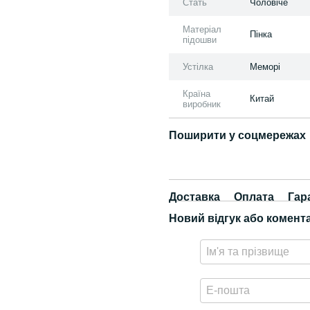
Стать
Чоловіче
Матеріал
Пінка
підошви
Устілка
Меморі
Країна
Китай
виробник
Поширити у соцмережах
Доставка
Оплата
Гар
Новий відгук або комент