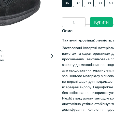
36
37
38
39
40
Купити
Опис
Тактичні кросівки: легкість
Застосовані імпортні матеріали
вимогам та характеристикам д
просоченням, вентильована сі
захисту до механічних пошкодж
для продовження терміну експл
зовнішнього матеріалу з висо
на верхні шари для подальшо
всередині виробу. Гідрофобне 
без побоювання використовува
Flexfit з вакуумним методом к
анатомічна устілка стабілізує
демпфування. Кріплення підо