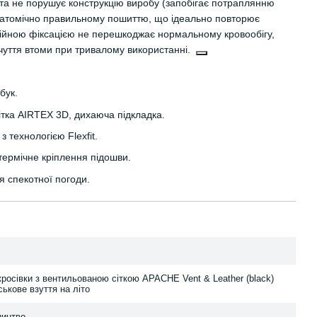
та не порушує конструкцію виробу (запобігає потраплянню
натомічно правильному пошиттю, що ідеально повторює
адійною фіксацією не перешкоджає нормальному кровообігу,
чуття втоми при тривалому використанні.
бук.
тка AIRTEX 3D, дихаюча підкладка.
 технологією Flexfit.
ермічне кріплення підошви.
ля спекотної погоди.
 кросівки з вентильованою сіткою APACHE Vent & Leather (black)
ькове взуття на літо
ництво