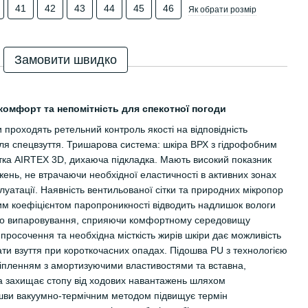
41
42
43
44
45
46
Як обрати розмір
Замовити швидко
, комфорт та непомітність для спекотної погоди
 проходять ретельний контроль якості на відповідність
ля спецвзуття. Тришарова система: шкіра ВРХ з гідрофобним
тка AIRTEX 3D, дихаюча підкладка. Мають високий показник
ень, не втрачаючи необхідної еластичності в активних зонах
уатації. Наявність вентильованої сітки та природних мікропор
ким коефіцієнтом паропроникності відводить надлишок вологи
го випаровування, сприяючи комфортному середовищу
просочення та необхідна місткість жирів шкіри дає можливість
ти взуття при короткочасних опадах. Підошва PU з технологією
ріпленням з амортизуючими властивостями та вставна,
 та захищає стопу від ходових навантажень шляхом
шви вакуумно-термічним методом підвищує термін