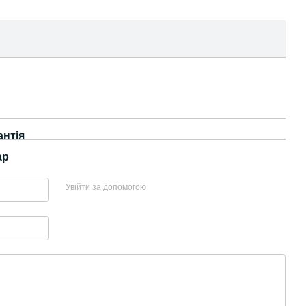
антія
ар
Увійти за допомогою