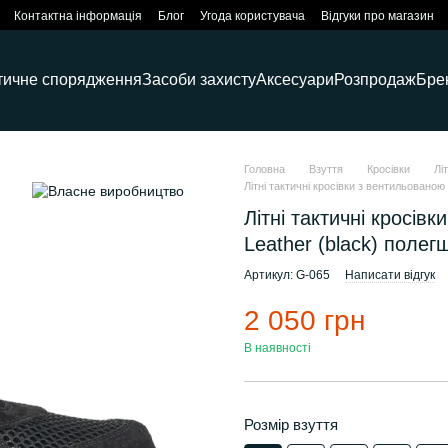
Контактна інформація
Блог
Угода користувача
Відгуки про магазин
тичне спорядження
Засоби захисту
Аксесуари
Розпродаж
Бре
Головна
Взуття
Кросівки
Лі
Літні тактичні кросівки з вентильованою
Літні тактичні кросі
Leather (black) полег
Артикул: G-065
Написати відгук
2 050 грн
В наявності
Розмір взуття