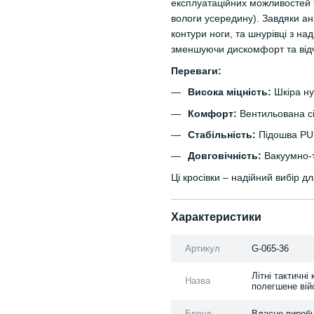
експлуатаційних можливостей 
вологи усередину). Завдяки а
контури ноги, та шнурівці з н
зменшуючи дискомфорт та від
Переваги:
Висока міцність:
Шкіра ну
Комфорт:
Вентильована сі
Стабільність:
Підошва PU з
Довговічність:
Вакуумно-т
Ці кросівки – надійний вибір д
Характеристики
Артикул
G-065-36
Літні тактичні
Назва
полегшене війс
Бренд
Власне вироб