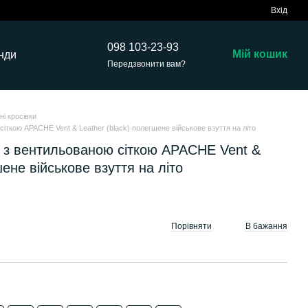
Вхід
098 103-23-93
Мій кошик
нди
Передзвонити вам?
тні кросівки
 сіткою APACHE Vent & Leather (black) полегшене військове взуття на літо
вки з вентильованою сіткою APACHE Vent &
шене військове взуття на літо
Порівняти
В бажання