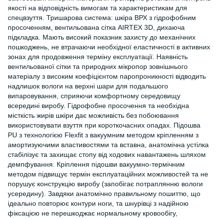
якості на відповідність вимогам та характеристикам для
спецвзуття. Тришарова система: шкіра ВРХ з гідрофобним
просоченням, вентильована сітка AIRTEX 3D, дихаюча
підкладка. Мають високий показник захисту до механічних
пошкоджень, не втрачаючи необхідної еластичності в активних
зонах для продовження терміну експлуатації. Наявність
вентильованої сітки та природних мікропор зовнішнього
матеріалу з високим коефіцієнтом паропроникності відводить
надлишок вологи на верхні шари для подальшого
випаровування, сприяючи комфортному середовищу
всередині виробу. Гідрофобне просочення та необхідна
місткість жирів шкіри дає можливість без побоювання
використовувати взуття при короткочасних опадах. Підошва
PU з технологією Flexfit з вакуумним методом кріпленням з
амортизуючими властивостями та вставна, анатомічна устілка
стабілізує та захищає стопу від ходових навантажень шляхом
демпфування. Кріплення підошви вакуумно-термічним
методом підвищує термін експлуатаційних можливостей та не
порушує конструкцію виробу (запобігає потраплянню вологи
усередину). Завдяки анатомічно правильному пошиттю, що
ідеально повторює контури ноги, та шнурівці з надійною
фіксацією не перешкоджає нормальному кровообігу,