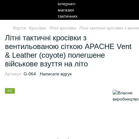
Взуття
Кросівки
Літні кросівки
Літні тактичні кросівки з ве
Літні тактичні кросівки з
вентильованою сіткою APACHE Vent
& Leather (coyote) полегшене
військове взуття на літо
Артикул:
G-064
Написати відгук
ХІТ