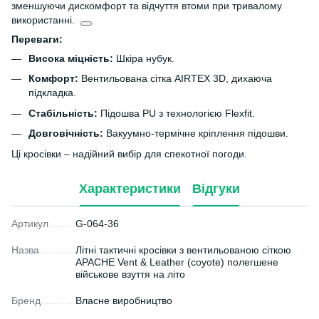
зменшуючи дискомфорт та відчуття втоми при тривалому
використанні.
Переваги:
Висока міцність:
Шкіра нубук.
Комфорт:
Вентильована сітка AIRTEX 3D, дихаюча
підкладка.
Стабільність:
Підошва PU з технологією Flexfit.
Довговічність:
Вакуумно-термічне кріплення підошви.
Ці кросівки – надійний вибір для спекотної погоди.
Характеристики
Відгуки
Артикул
G-064-36
Назва
Літні тактичні кросівки з вентильованою сіткою
APACHE Vent & Leather (coyote) полегшене
військове взуття на літо
Бренд
Власне виробництво