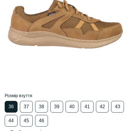
Розмір взуття
36
37
38
39
40
41
42
43
44
45
46