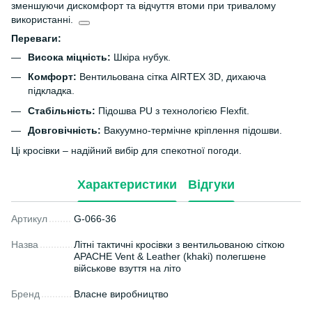
зменшуючи дискомфорт та відчуття втоми при тривалому
використанні.
Переваги:
Висока міцність:
Шкіра нубук.
Комфорт:
Вентильована сітка AIRTEX 3D, дихаюча
підкладка.
Стабільність:
Підошва PU з технологією Flexfit.
Довговічність:
Вакуумно-термічне кріплення підошви.
Ці кросівки – надійний вибір для спекотної погоди.
Характеристики
Відгуки
Артикул
G-066-36
Назва
Літні тактичні кросівки з вентильованою сіткою
APACHE Vent & Leather (khaki) полегшене
військове взуття на літо
Бренд
Власне виробництво