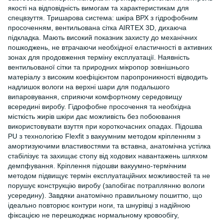
якості на відповідність вимогам та характеристикам для
спецвзуття. Тришарова система: шкіра ВРХ з гідрофобним
просоченням, вентильована сітка AIRTEX 3D, дихаюча
підкладка. Мають високий показник захисту до механічних
пошкоджень, не втрачаючи необхідної еластичності в активних
зонах для продовження терміну експлуатації. Наявність
вентильованої сітки та природних мікропор зовнішнього
матеріалу з високим коефіцієнтом паропроникності відводить
надлишок вологи на верхні шари для подальшого
випаровування, сприяючи комфортному середовищу
всередині виробу. Гідрофобне просочення та необхідна
місткість жирів шкіри дає можливість без побоювання
використовувати взуття при короткочасних опадах. Підошва
PU з технологією Flexfit з вакуумним методом кріпленням з
амортизуючими властивостями та вставна, анатомічна устілка
стабілізує та захищає стопу від ходових навантажень шляхом
демпфування. Кріплення підошви вакуумно-термічним
методом підвищує термін експлуатаційних можливостей та не
порушує конструкцію виробу (запобігає потраплянню вологи
усередину). Завдяки анатомічно правильному пошиттю, що
ідеально повторює контури ноги, та шнурівці з надійною
фіксацією не перешкоджає нормальному кровообігу,