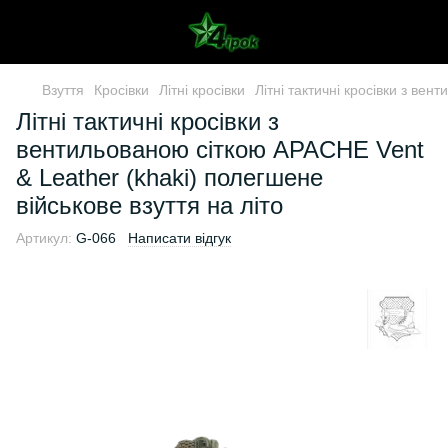
Взуття
Кросівки
Літні кросівки
Літні тактичні кросівки з ве
Літні тактичні кросівки з
вентильованою сіткою APACHE Vent
& Leather (khaki) полегшене
військове взуття на літо
Артикул:
G-066
Написати відгук