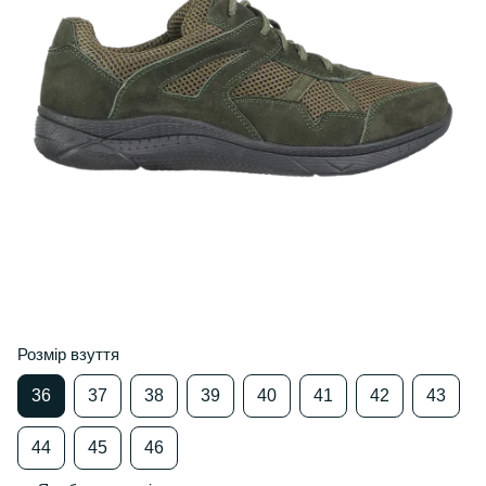
Розмір взуття
36
37
38
39
40
41
42
43
44
45
46