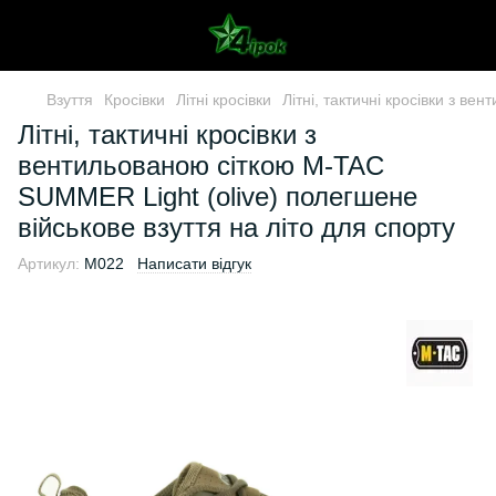
Взуття
Кросівки
Літні кросівки
Літні, тактичні кросівки з в
Літні, тактичні кросівки з
вентильованою сіткою M-TAC
SUMMER Light (olive) полегшене
військове взуття на літо для спорту
Артикул:
M022
Написати відгук