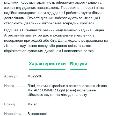
міцними. Кросівки гарантують ефективну амортизацію та
захист від ударних навантажень. Прорезинені носок і п'ята
надійно захищають ноги від ударів і роблять взуття більш
довговічним. Сітчасті ділянки забезпечують вентиляцію і
створюють ідеальний мікроклімат всередині кросівок.
Підошва з EVA-піни та резини надзвичайно надійна і міцна.
Агресивний протектор дає максимальне зчеплення з
поверхнею при ходьбі або бігу. Дана модель розрахована на
літню погоду, пізню весну або ранню осінь, а також
відрізняється сучасним дизайном і невеликою вагою.
Характеристики
Відгуки
Артикул
M022-36
Назва
Літні, тактичні кросівки з вентильованою сіткою
M-TAC SUMMER Light (olive) полегшене
військове взуття на літо для спорту
Бренд
M-Tac
Наявність
В наявності