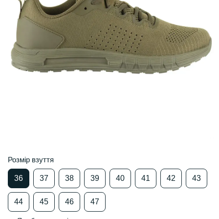
Розмір взуття
36
37
38
39
40
41
42
43
44
45
46
47