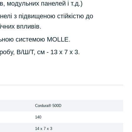
в, модульних панелей і т.д.)
анелі з підвищеною стійкістю до
ічних впливів.
ильною системою MOLLE.
робу, В/Ш/Т, см - 13 х 7 х 3.
Cordura® 500D
140
14 х 7 х 3