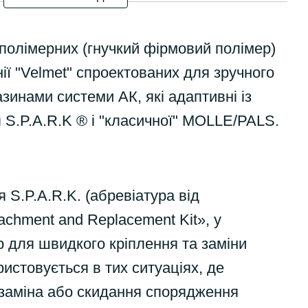
полімерних (гнучкий фірмовий полімер)
нії "Velmet" спроектованих для зручного
зинами системи АК, які адаптивні із
 S.P.A.R.K ® і "класичної" MOLLE/PALS.
 S.P.A.R.K. (абревіатура від
achment and Replacement Kit», у
р для швидкого кріплення та заміни
ристовується в тих ситуаціях, де
заміна або скидання спорядження