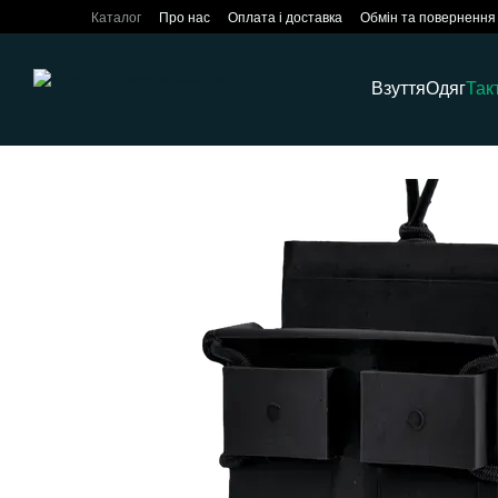
Перейти до основного контенту
Каталог
Про нас
Оплата і доставка
Обмін та повернення
Взуття
Одяг
Так