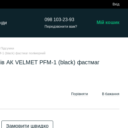
Вхід
098 103-23-93
Мій кошик
нди
Передзвонити вам?
Підсумки
-1 (black) фастмаг полімерний
нів AК VELMET PFM-1 (black) фастмаг
Порівняти
В бажання
Замовити швидко