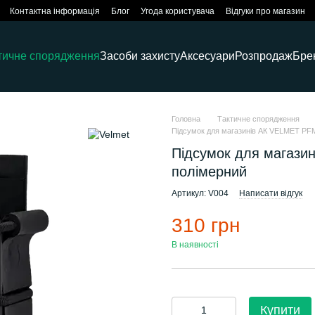
Контактна інформація
Блог
Угода користувача
Відгуки про магазин
тичне спорядження
Засоби захисту
Аксесуари
Розпродаж
Бре
Головна
Тактичне спорядження
Підсумок для магазинів AК VELMET PFM
Підсумок для магази
полімерний
Артикул: V004
Написати відгук
310 грн
В наявності
Купити