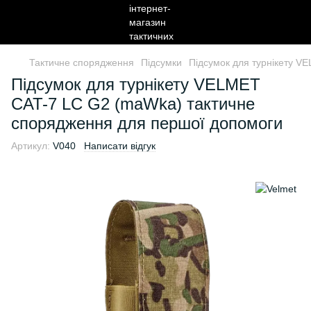
Тактичне спорядження
Підсумки
Підсумок для турнікету V
Підсумок для турнікету VELMET
CAT-7 LC G2 (maWka) тактичне
спорядження для першої допомоги
Артикул:
V040
Написати відгук