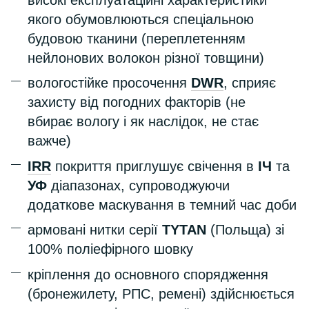
високі експлуатаційні характеристики
якого обумовлюються спеціальною
будовою тканини (переплетенням
нейлонових волокон різної товщини)
вологостійке просочення
DWR
, сприяє
захисту від погодних факторів (не
вбирає вологу і як наслідок, не стає
важче)
IRR
покриття приглушує свічення в
ІЧ
та
УФ
діапазонах, супроводжуючи
додаткове маскування в темний час доби
армовані нитки серії
TYTAN
(Польща) зі
100% поліефірного шовку
кріплення до основного спорядження
(бронежилету, РПС, ремені) здійснюється