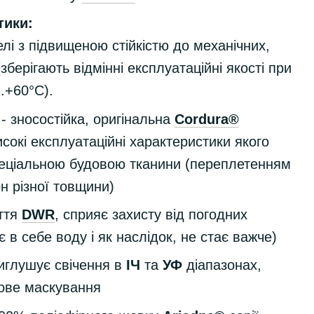
тики:
елі з підвищеною стійкістю до механічних,
зберігають відмінні експлуатаційні якості при
..+60°С).
- зносостійка, оригінальна
Cordura®
сокі експлуатаційні характеристики якого
еціальною будовою тканини (переплетенням
н різної товщини)
иття
DWR
, сприяє захисту від погодних
 в себе воду і як наслідок, не стає важче)
иглушує свічення в
ІЧ
та
УФ
діапазонах,
ове маскування