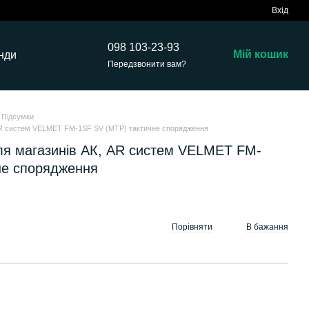
Вхід
098 103-23-93
Мій кошик
нди
Передзвонити вам?
Підсумки
 AR систем VELMET FM-1SF SV (MTP) тактичне спорядження
для магазинів АК, AR систем VELMET FM-
не спорядження
Порівняти
В бажання