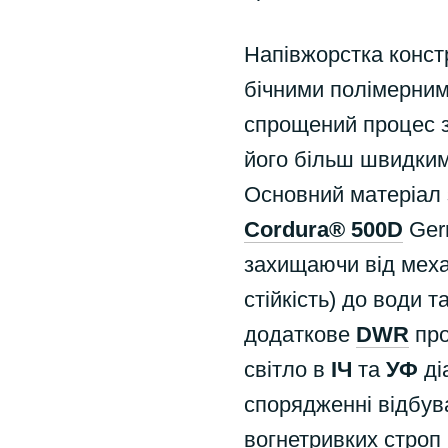
Напівжорстка констр
бічними полімерним
спрощений процес 
його більш швидким
Основний матеріал 
Cordura® 500D
Germ
захищаючи від меха
стійкість) до води 
додаткове
DWR
про
світло в
ІЧ
та
УФ
ді
спорядженні відбува
вогнетривких строп