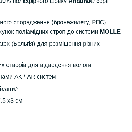
 100% поліефірного шовку
Ariadna®
серії
вного спорядження (бронежилету, РПС)
хунок поліамідних строп до системи
MOLLE
atex (Бельгія) для розміщення різних
х отворів для відведення вологи
инами АК / AR систем
ticam
®
7.5 х3 см