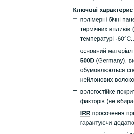
Ключові характерис
полімерні бічні пан
термічних впливів (
температурі -60°С.
основний матеріал 
500D
(Germany), ви
обумовлюються сп
нейлонових волоко
вологостійке покр
факторів (не вбирає
IRR
просочення пр
гарантуючи додатк