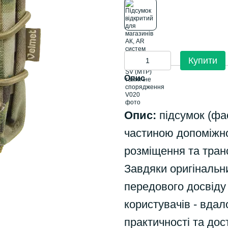
Купити
Опис
Опис:
підсумок (фа
частиною допоміжно
розміщення та тран
Завдяки оригіналь
передового досвіду
користувачів - вдал
практичності та дост