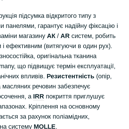
укція підсумка відкритого типу з
и панелями, гарантує надійну фіксацію і
заміни магазину
АК
/
AR
систем, робить
 і ефективним (витягуючи в один рух).
зносостійка, оригінальна тканина
any, що підвищує термін експлуатації,
нічних впливів.
Резистентність
(опір,
та масляних речовин забезпечує
сочення, а
IRR
покриття приглушує
апазонах. Кріплення на основному
ється за рахунок поліамідних,
 на систему
MOLLE
.