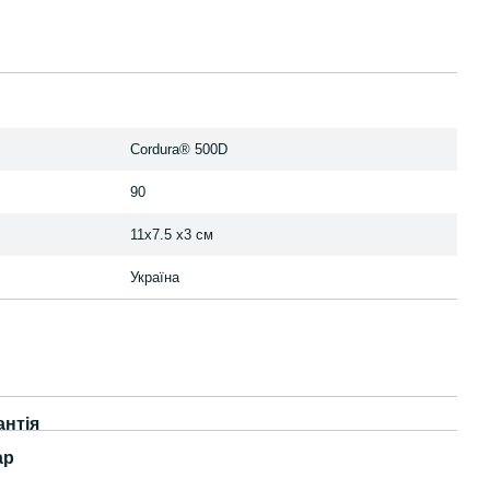
Cordura® 500D
90
11х7.5 х3 см
Україна
антія
ар