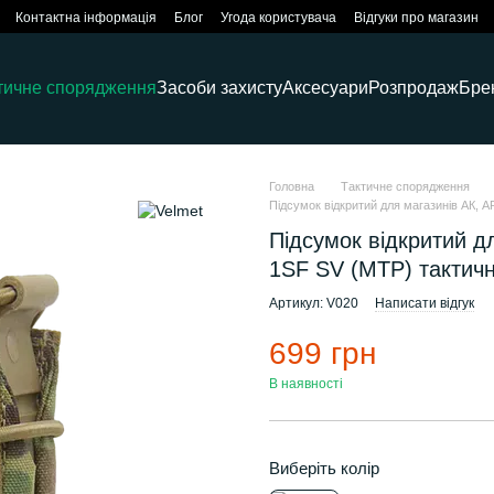
Контактна інформація
Блог
Угода користувача
Відгуки про магазин
тичне спорядження
Засоби захисту
Аксесуари
Розпродаж
Бре
Головна
Тактичне спорядження
Підсумок відкритий для магазинів АК,
Підсумок відкритий 
1SF SV (MTP) тактич
Артикул: V020
Написати відгук
699 грн
В наявності
Виберіть колір