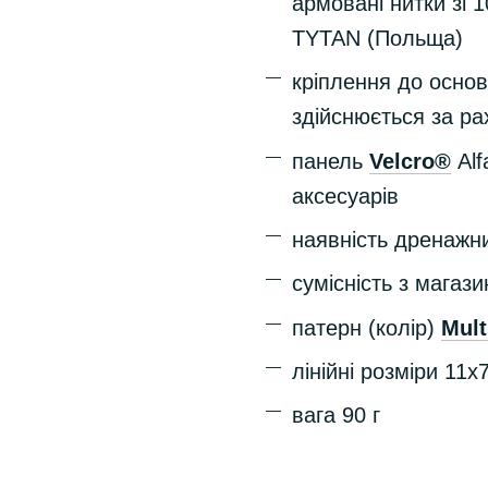
армовані нитки зі
TYTAN (Польща)
кріплення до осно
здійснюється за ра
панель
Velcro®
Alf
аксесуарів
наявність дренажни
сумісність з магаз
патерн (колір)
M
ul
лінійні розміри 11х
вага 90 г