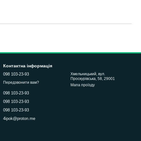
Контактна інформація
098 103-23-93
Хмельницький, вул.
Проскурівська, 58, 29001
Передзвонити вам?
Мапа проїзду
098 103-23-93
098 103-23-93
098 103-23-93
4ipok@proton.me