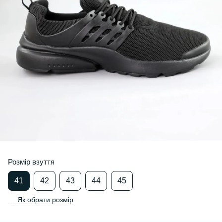
Розмір взуття
41
42
43
44
45
Як обрати розмір