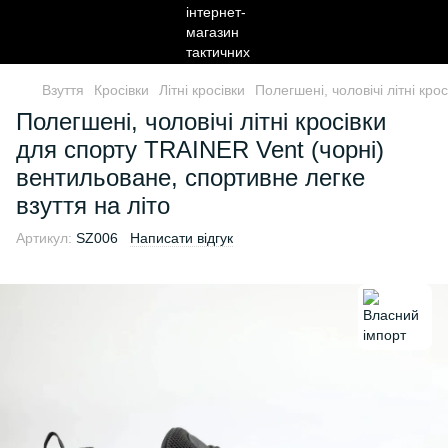
Взуття
Кросівки
Літні кросівки
Полегшені, чоловічі літні кр
Полегшені, чоловічі літні кросівки
для спорту TRAINER Vent (чорні)
вентильоване, спортивне легке
взуття на літо
Артикул:
SZ006
Написати відгук