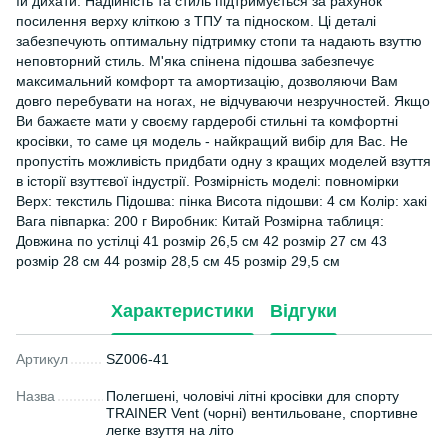
їй дихати. Надійність та стиль підтримується за рахунок
посилення верху кліткою з ТПУ та підноском. Ці деталі
забезпечують оптимальну підтримку стопи та надають взуттю
неповторний стиль. М'яка спінена підошва забезпечує
максимальний комфорт та амортизацію, дозволяючи Вам
довго перебувати на ногах, не відчуваючи незручностей. Якщо
Ви бажаєте мати у своєму гардеробі стильні та комфортні
кросівки, то саме ця модель - найкращий вибір для Вас. Не
пропустіть можливість придбати одну з кращих моделей взуття
в історії взуттєвої індустрії. Розмірність моделі: повномірки
Верх: текстиль Підошва: пінка Висота підошви: 4 см Колір: хакі
Вага півпарка: 200 г Виробник: Китай Розмірна таблиця:
Довжина по устілці 41 розмір 26,5 см 42 розмір 27 см 43
розмір 28 см 44 розмір 28,5 см 45 розмір 29,5 см
Характеристики
Відгуки
Артикул
SZ006-41
Назва
Полегшені, чоловічі літні кросівки для спорту
TRAINER Vent (чорні) вентильоване, спортивне
легке взуття на літо