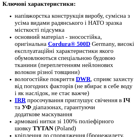
Ключові характеристики:
напівжорстка конструкція виробу, сумісна з
усіма видами радянського і НАТО зразка
місткості підсумка
основний матеріал - зносостійка,
оригінальна
Cordura® 500D
Germany, високі
експлуатаційні характеристики якого
обумовлюються спеціальною будовою
тканини (переплетенням нейлонових
волокон різної товщини)
вологостійке покриття
DWR
, сприяє захисту
від погодних факторів (не вбирає в себе воду
і як наслідок, не стає важче)
IRR
просочування приглушує свічення в
ІЧ
та
УФ
діапазонах, гарантуючи
додаткове маскування
армовані нитки зі 100% поліефірного
шовку
TYTAN
(Poland)
кріплення до спорядження (бронежилету,