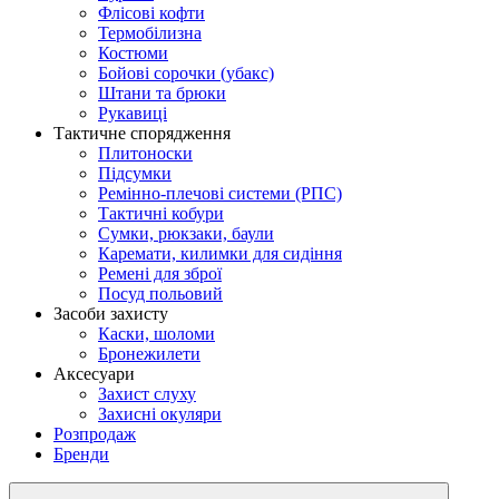
Флісові кофти
Термобілизна
Костюми
Бойові сорочки (убакс)
Штани та брюки
Рукавиці
Тактичне спорядження
Плитоноски
Підсумки
Ремінно-плечові системи (РПС)
Тактичні кобури
Сумки, рюкзаки, баули
Каремати, килимки для сидіння
Ремені для зброї
Посуд польовий
Засоби захисту
Каски, шоломи
Бронежилети
Аксесуари
Захист слуху
Захисні окуляри
Розпродаж
Бренди