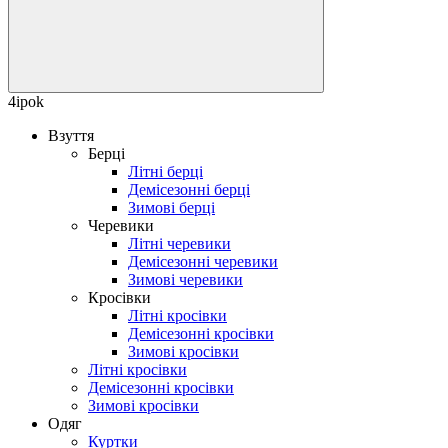
4ipok
Взуття
Берці
Літні берці
Демісезонні берці
Зимові берці
Черевики
Літні черевики
Демісезонні черевики
Зимові черевики
Кросівки
Літні кросівки
Демісезонні кросівки
Зимові кросівки
Літні кросівки
Демісезонні кросівки
Зимові кросівки
Одяг
Куртки