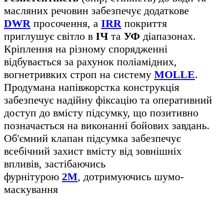
масляних речовин забезпечує додаткове
DWR
просочення, а
IRR
покриття
приглушує світло в
ІЧ
та
УФ
діапазонах.
Кріплення на різному спорядженні
відбувається за рахунок поліамідних,
вогнетривких строп на систему
MOLLE
.
Продумана напівжорстка конструкція
забезпечує надійну фіксацію та оперативний
доступ до вмісту підсумку, що позитивно
позначається на виконанні бойових завдань.
Об'ємний клапан підсумка забезпечує
всебічний захист вмісту від зовнішніх
впливів, застібаючись
фурнітурою
2М
, дотримуючись шумо-
маскування