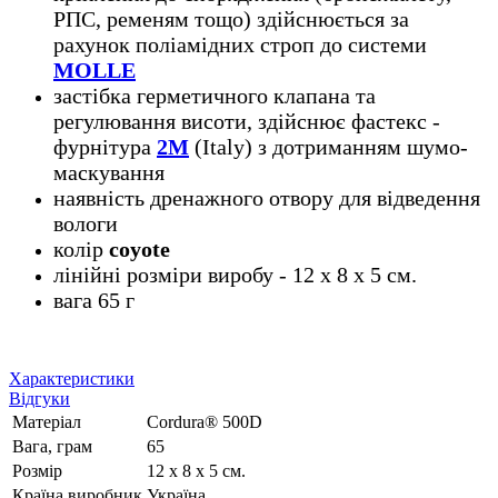
РПС, ременям тощо) здійснюється за
рахунок поліамідних строп до системи
MOLLE
застібка герметичного клапана та
регулювання висоти, здійснює фастекс -
фурнітура
2М
(Italy) з дотриманням шумо-
маскування
наявність дренажного отвору для відведення
вологи
колір
coyote
лінійні розміри виробу - 12 х 8 х 5 см.
вага 65 г
Характеристики
Відгуки
Матеріал
Cordura® 500D
Вага, грам
65
Розмір
12 х 8 х 5 см.
Країна виробник
Україна