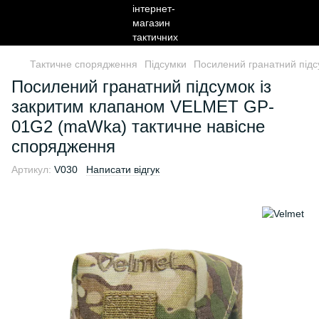
Тактичне спорядження
Підсумки
Посилений гранатний під
Посилений гранатний підсумок із
закритим клапаном VELMET GP-
01G2 (maWka) тактичне навісне
спорядження
Артикул:
V030
Написати відгук