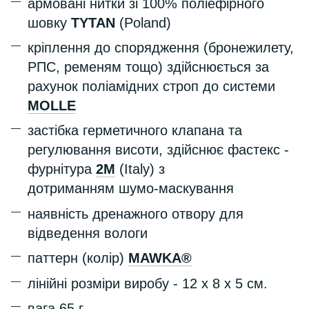
армовані нитки зі 100% поліефірного
шовку
TYTAN
(Poland)
кріплення до спорядження (бронежилету,
РПС, ременям тощо) здійснюється за
рахунок поліамідних строп до системи
MOLLE
застібка герметичного клапана та
регулювання висоти, здійснює фастекс -
фурнітура
2М
(Italy) з
дотриманням шумо-маскування
наявність дренажного отвору для
відведення вологи
паттерн (колір)
MAWKA®
лінійні розміри виробу - 12 х 8 х 5 см.
вага 65 г