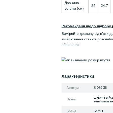
Довжина
24
24,7
устілки (см)
Рекомендації щодо підбору 
Виміряйте довжину від п'яти д
вимірювання станьте розслабле
обох ногах.
Характеристики
Артикул
S-059-36
Шкіряні війс
Назва
вентильован
Бренд
Stimul