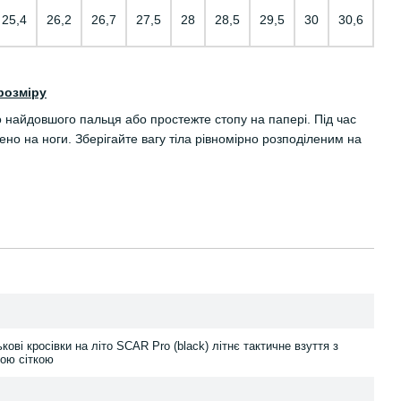
25,4
26,2
26,7
27,5
28
28,5
29,5
30
30,6
розміру
о найдовшого пальця або простежте стопу на папері. Під час
но на ноги. Зберігайте вагу тіла рівномірно розподіленим на
ькові кросівки на літо SCAR Pro (black) літнє тактичне взуття з
ою сіткою