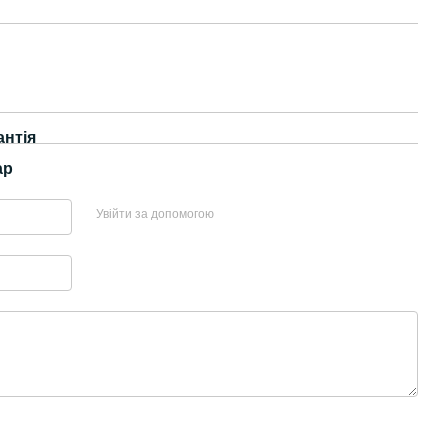
антія
ар
Увійти за допомогою