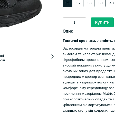
36
37
38
39
40
Купити
Опис
Тактичні кросівки: легкість
Застосовані матеріали преміум
вимогам та характеристикам д
гідрофобним просоченням, вен
високий показник захисту до м
активних зонах для продовженн
природних мікропор зовнішньо
відводить надлишок вологи на
комфортному середовищу всер
посилення матеріалом Matrix 
при короткочасних опадах та 
кріпленням з амортизуючими вл
захищає стопу від ходових на