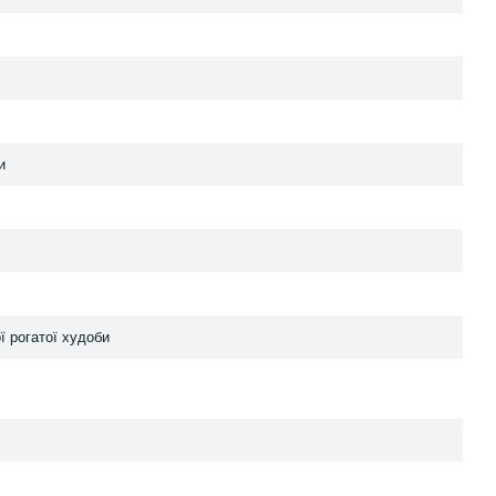
и
ї рогатої худоби