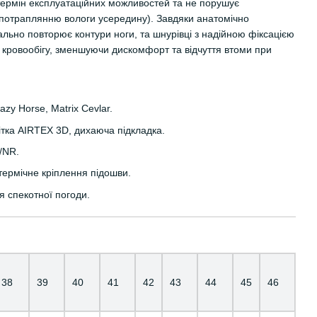
ермін експлуатаційних можливостей та не порушує
є потраплянню вологи усередину). Завдяки анатомічно
льно повторює контури ноги, та шнурівці з надійною фіксацією
ровообігу, зменшуючи дискомфорт та відчуття втоми при
zy Horse, Matrix Cevlar.
тка AIRTEX 3D, дихаюча підкладка.
/NR.
ермічне кріплення підошви.
ля спекотної погоди.
38
39
40
41
42
43
44
45
46