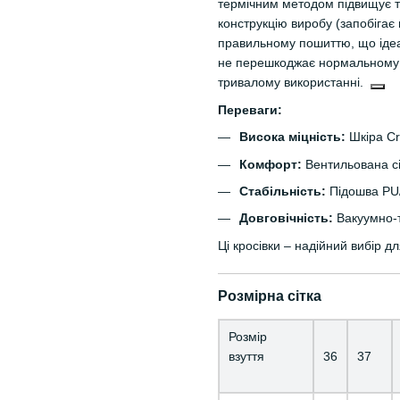
термічним методом підвищує т
конструкцію виробу (запобіга
правильному пошиттю, що ідеа
не перешкоджає нормальному к
тривалому використанні.
Переваги:
Висока міцність:
Шкіра Cra
Комфорт:
Вентильована сі
Стабільність:
Підошва PU
Довговічність:
Вакуумно-т
Ці кросівки – надійний вибір д
Розмірна сітка
Розмір
взуття
36
37