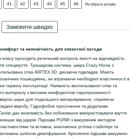
41
42
43
44
45
46
Як обрати розмір
Замовити швидко
, комфорт та непомітність для спекотної погоди
-класу проходять ретельний контроль якості на відповідність
ля спецвзуття. Тришарова система: шкіра Crazy Horse з
тильована сітка AIRTEX 3D, дихаюча підкладка. Мають
еханічних пошкоджень, не втрачаючи необхідної еластичності в
я терміну експлуатації. Наявність вентильованої сітки та
го матеріалу з високим коефіцієнтом паропроникності
 верхні шари для подальшого випаровування, сприяючи
едині виробу. Гідрофобне просочення та додаткове
Cevlar дає можливість без побоювання використовувати взуття
захищає від ударів. Підошва PU/NR з вакуумним методом
астивостями та вставна, анатомічна устілка стабілізує та
вантажень шляхом демпфування. Кріплення підошви вакуумно-