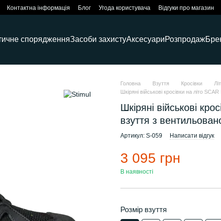
Контактна інформація
Блог
Угода користувача
Відгуки про магазин
тичне спорядження
Засоби захисту
Аксесуари
Розпродаж
Бре
Головна
Взуття
Кросівки
Лі
Шкіряні військові кросівки на літо SCAR
Шкіряні військові крос
взуття з вентильован
Артикул: S-059
Написати відгук
3 095 грн
В наявності
Розмір взуття