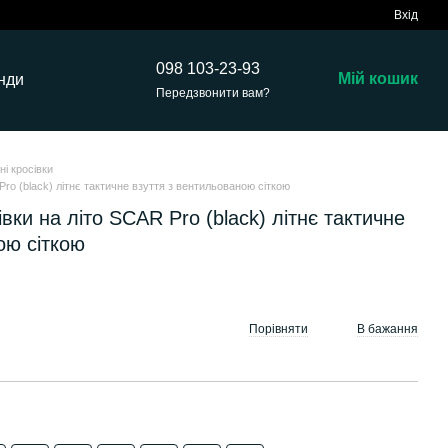
Вхід
098 103-23-93
Мій кошик
нди
Передзвонити вам?
тні кросівки
 Pro (black) літнє тактичне взуття з вентильованою сіткою
івки на літо SCAR Pro (black) літнє тактичне
ою сіткою
Порівняти
В бажання