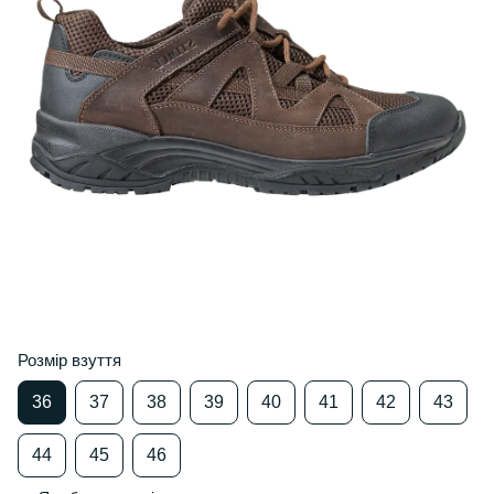
Розмір взуття
36
37
38
39
40
41
42
43
44
45
46