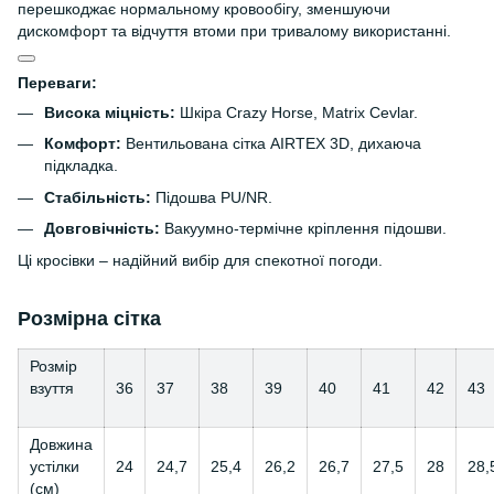
перешкоджає нормальному кровообігу, зменшуючи
дискомфорт та відчуття втоми при тривалому використанні.
Переваги:
Висока міцність:
Шкіра Crazy Horse, Matrix Cevlar.
Комфорт:
Вентильована сітка AIRTEX 3D, дихаюча
підкладка.
Стабільність:
Підошва PU/NR.
Довговічність:
Вакуумно-термічне кріплення підошви.
Ці кросівки – надійний вибір для спекотної погоди.
Розмірна сітка
Розмір
взуття
36
37
38
39
40
41
42
43
Довжина
устілки
24
24,7
25,4
26,2
26,7
27,5
28
28,
(см)