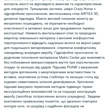
контроль якості на відповідність вимогам та характеристикам
для спецвзуття. Тришарова система: шкіра Crazy Horse з
гідрофобним просоченням, вентильована сітка AIRTEX 3D,
дихаюча підкладка. Мають високий показник захисту до
механічних пошкоджень, не втрачаючи необхідної
еластичності в активних зонах для продовження терміну
експлуатації. Наявність вентильованої сітки та природних
мікропор зовнішнього матеріалу з високим коефіцієнтом
паропроникності відводить надлишок вологи на верхні шари
для подальшого випаровування, сприяючи комфортному
середовищу всередині виробу. Гідрофобне просочення та
додаткове посилення матеріалом Matrix Cevlar дає можливість
без побоювання використовувати взуття при короткочасних
опадах та захищає від ударів. Підошва PU/NR з вакуумним
методом кріпленням з амортизуючими властивостями та
вставна, анатомічна устілка стабілізує та захищає стопу від
ходових навантажень шляхом демпфування. Кріплення
підошви вакуумно-термічним методом підвищує термін
експлуатаційних можливостей та не порушує конструкцію
виробу (запобігає потраплянню вологи усередину). Завдяки
анатомічно правильному пошиттю, що ідеально повторює
контури ноги, та шнурівці з надійною фіксацією не