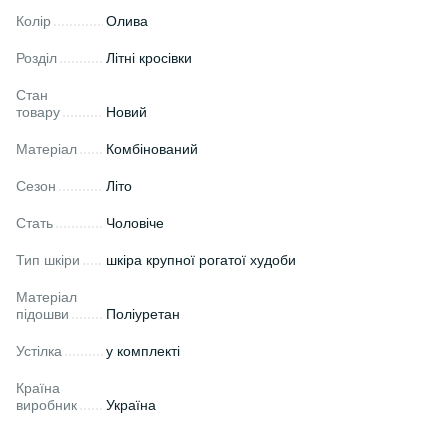
Колір
Олива
Розділ
Літні кросівки
Стан
товару
Новий
Матеріал
Комбінований
Сезон
Літо
Стать
Чоловіче
Тип шкіри
шкіра крупної рогатої худоби
Матеріал
підошви
Поліуретан
Устілка
у комплекті
Країна
виробник
Україна