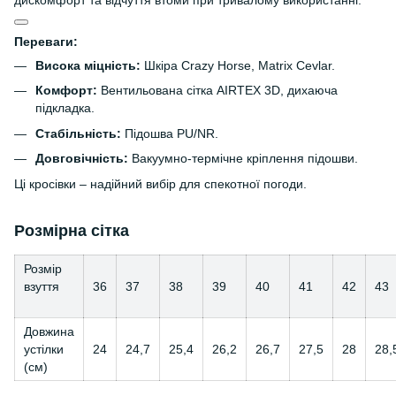
дискомфорт та відчуття втоми при тривалому використанні.
Переваги:
Висока міцність:
Шкіра Crazy Horse, Matrix Cevlar.
Комфорт:
Вентильована сітка AIRTEX 3D, дихаюча
підкладка.
Стабільність:
Підошва PU/NR.
Довговічність:
Вакуумно-термічне кріплення підошви.
Ці кросівки – надійний вибір для спекотної погоди.
Розмірна сітка
Розмір
взуття
36
37
38
39
40
41
42
43
Довжина
устілки
24
24,7
25,4
26,2
26,7
27,5
28
28,
(см)