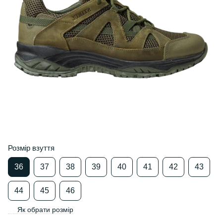
Розмір взуття
36
37
38
39
40
41
42
43
44
45
46
Як обрати розмір