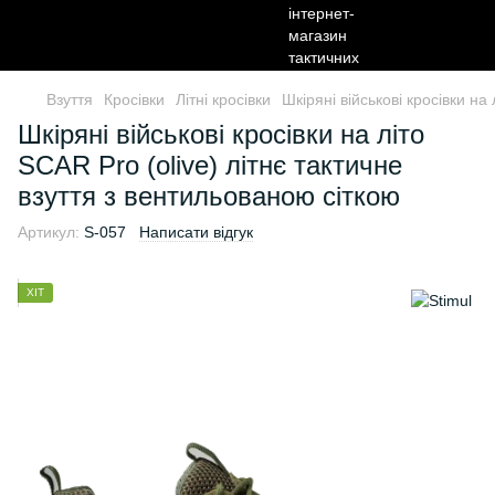
Взуття
Кросівки
Літні кросівки
Шкіряні військові кросівки на
Шкіряні військові кросівки на літо
SCAR Pro (olive) літнє тактичне
взуття з вентильованою сіткою
Артикул:
S-057
Написати відгук
ХІТ