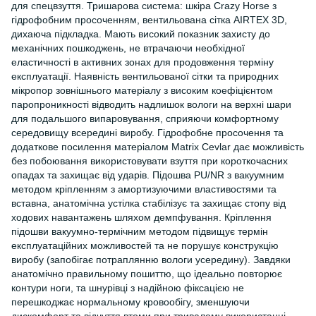
для спецвзуття. Тришарова система: шкіра Crazy Horse з
гідрофобним просоченням, вентильована сітка AIRTEX 3D,
дихаюча підкладка. Мають високий показник захисту до
механічних пошкоджень, не втрачаючи необхідної
еластичності в активних зонах для продовження терміну
експлуатації. Наявність вентильованої сітки та природних
мікропор зовнішнього матеріалу з високим коефіцієнтом
паропроникності відводить надлишок вологи на верхні шари
для подальшого випаровування, сприяючи комфортному
середовищу всередині виробу. Гідрофобне просочення та
додаткове посилення матеріалом Matrix Cevlar дає можливість
без побоювання використовувати взуття при короткочасних
опадах та захищає від ударів. Підошва PU/NR з вакуумним
методом кріпленням з амортизуючими властивостями та
вставна, анатомічна устілка стабілізує та захищає стопу від
ходових навантажень шляхом демпфування. Кріплення
підошви вакуумно-термічним методом підвищує термін
експлуатаційних можливостей та не порушує конструкцію
виробу (запобігає потраплянню вологи усередину). Завдяки
анатомічно правильному пошиттю, що ідеально повторює
контури ноги, та шнурівці з надійною фіксацією не
перешкоджає нормальному кровообігу, зменшуючи