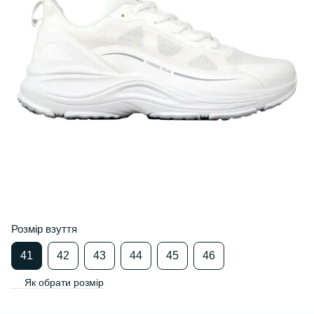
Розмір взуття
41
42
43
44
45
46
Як обрати розмір