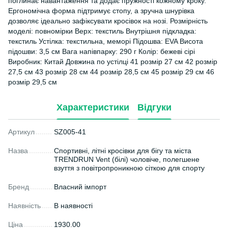
поглинає навантаження та додає пружності кожному кроку.
Ергономічна форма підтримує стопу, а зручна шнурівка
дозволяє ідеально зафіксувати кросівок на нозі. Розмірність
моделі: повномірки Верх: текстиль Внутрішня підкладка:
текстиль Устілка: текстильна, меморі Підошва: EVA Висота
підошви: 3,5 см Вага напівпарку: 290 г Колір: бежеві сірі
Виробник: Китай Довжина по устілці 41 розмір 27 см 42 розмір
27,5 см 43 розмір 28 см 44 розмір 28,5 см 45 розмір 29 см 46
розмір 29,5 см
Характеристики
Відгуки
Артикул
SZ005-41
Назва
Спортивні, літні кросівки для бігу та міста
TRENDRUN Vent (білі) чоловіче, полегшене
взуття з повітропроникною сіткою для спорту
Бренд
Власний імпорт
Наявність
В наявності
Ціна
1930.00