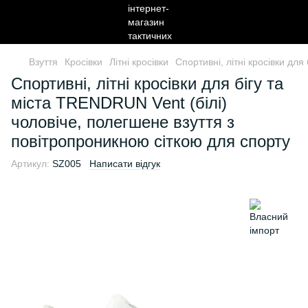
Взуття
Кросівки
Літні кросівки
Спортивні, літні кросівки дл
Спортивні, літні кросівки для бігу та
міста TRENDRUN Vent (білі)
чоловіче, полегшене взуття з
повітропроникною сіткою для спорту
Артикул:
SZ005
Написати відгук