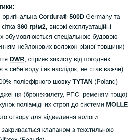
тики:
- оригінальна
Cordura® 500D
Germany та
 сітка
360 гр/м2
, високі експлуатаційні
их обумовлюються спеціальною будовою
енням нейлонових волокон різної товщини)
иття
DWR
, сприяє захисту від погодних
 в себе воду і як наслідок, не стає важче)
 100% поліефірного шовку
TYTAN
(Poland)
ядження (бронежилету, РПС, ременям тощо)
хунок поліамідних строп до системи
MOLLE
ого отвору для відведення вологи
і закривається клапаном з текстильною
lfatex (Бельгія)