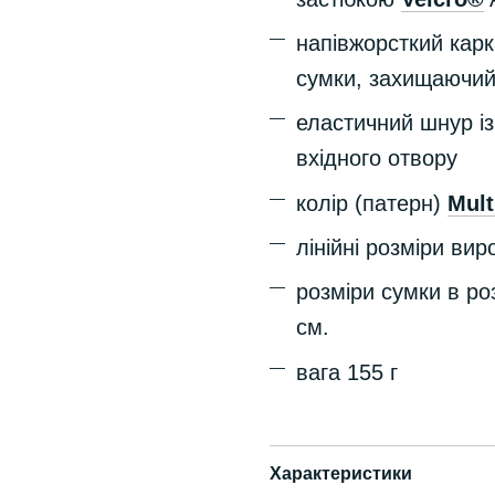
напівжорсткий кар
сумки, захищаючий
еластичний шнур і
вхідного отвору
колір
(патерн)
M
ul
лінійні розміри вир
розміри сумки в роз
см.
вага 155 г
Характеристики