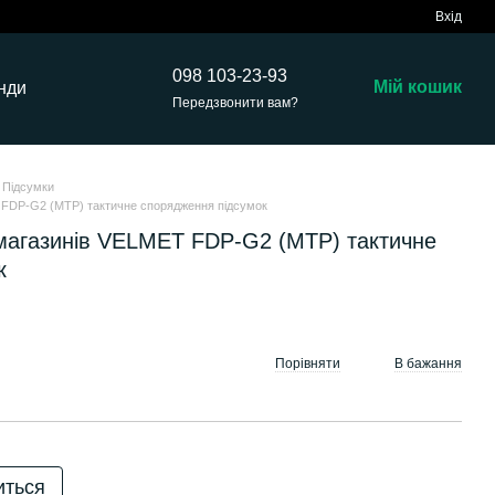
Вхід
098 103-23-93
Мій кошик
нди
Передзвонити вам?
Підсумки
 FDP-G2 (MTP) тактичне спорядження підсумок
магазинів VELMET FDP-G2 (MTP) тактичне
к
Порівняти
В бажання
иться