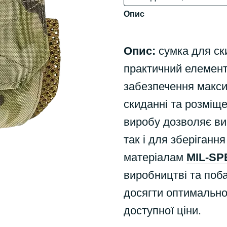
Опис
Опис:
сумка для ск
практичний елемент
забезпечення макси
скиданні та розміще
виробу дозволяє ви
так і для зберіганн
матеріалам
MIL-SP
виробництві та поб
досягти оптимальног
доступної ціни.