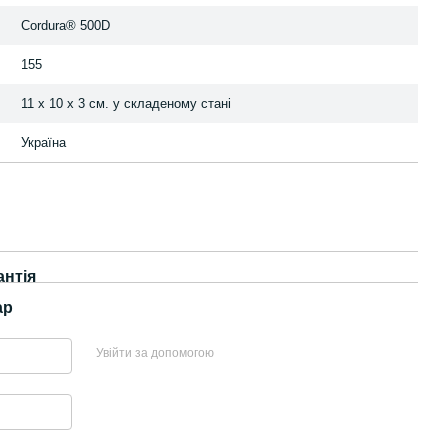
Cordura® 500D
155
11 х 10 х 3 см. у складеному стані
Україна
антія
ар
Увійти за допомогою