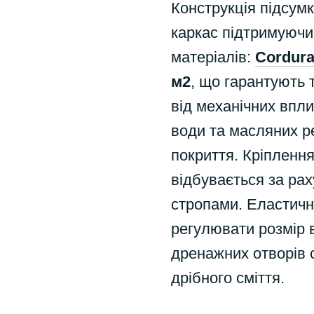
Конструкція підсум
каркас підтримуючи 
матеріалів:
Cordura
м2
, що гарантують 
від механічних впли
води та масляних р
покриття. Кріпленн
відбувається за ра
стропами. Еластичн
регулювати розмір в
дренажних отворів 
дрібного сміття.