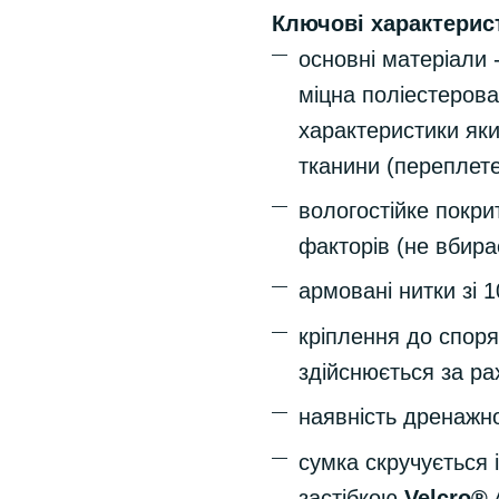
Ключові характерис
основні матеріали 
міцна поліестерова
характеристики як
тканини (переплет
вологостійке покр
факторів (не вбирає
армовані нитки зі
кріплення до спор
здійснюється за ра
наявність дренажн
сумка скручується 
застібкою
Velcro®
A