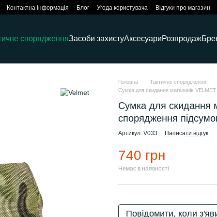
Контактна інформація
Блог
Угода користувача
Відгуки про магазин
тичне спорядження
Засоби захисту
Аксесуари
Розпродаж
Бре
Головна
Тактичне спорядження
Сумка для скидання магазинів VELMET
Сумка для скидання 
спорядження підсумо
Артикул: V033
Написати відгук
740 грн
Немає в наявності
Повідомити, коли з'яв