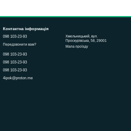
Контактна інформація
098 103-23-93
Хмельницький, вул.
Проскурівська, 58, 29001
Передзвонити вам?
Мапа проїзду
098 103-23-93
098 103-23-93
098 103-23-93
4ipok@proton.me