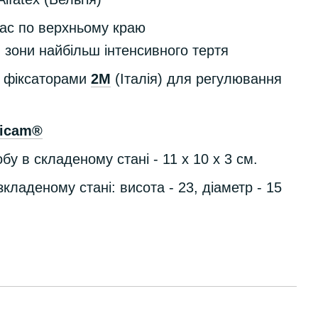
кас по верхньому краю
 зони найбільш інтенсивного тертя
з фіксаторами
2M
(Італія) для регулювання
ticam
®
обу в складеному стані - 11 х 10 х 3 см.
кладеному стані: висота - 23, діаметр - 15