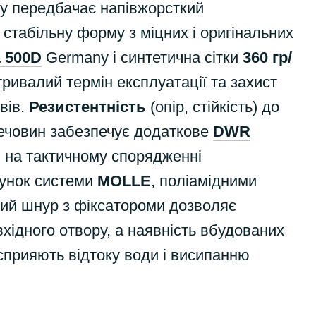
ку передбачає напівжорсткий
стабільну форму з міцних і оригінальних
 500D
Germany і синтетична сітки
360 гр/
тривалий термін експлуатації та захист
вів.
Резистентність
(опір, стійкість) до
ечовин забезпечує додаткове
DWR
я на тактичному спорядженні
хунок системи
MOLLE
, поліамідними
ий шнур з фіксатороми дозволяє
хідного отвору, а наявність вбудованих
сприяють відтоку води і висипанню