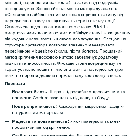
міцності, паропроникних якостей та захист від недружніх
погодних умов. Зносостійкі елементи матеріалу аналога
«Cordura» в найбільш активних зонах сприяють захисту від
передчасного зносу та підвищують термін експлуатації.
Самоочисна підошва оптимального сплаву PU/NR з
амортизуючими властивостями стабілізує стопу і захищає ногу
від ходових навантажень шляхом демпфування. Спеціальна
структура протектора дозволяє впевнено маневрувати
пересіченою місцевістю (схили, ліс та болото). Прошивний
метод кріплення восковою ниткою забезпечує додаткову
міцність та зносостійкість. Фіксацію стопи всередині взуття
гарантує якісне пошиття, яке анатомічно повторює контури
ноги, не перешкоджаючи нормальному кровообігу в ногах.
Переваги:
Вологостійкість:
Шкіра з гідрофобним просоченням та
елементи Cordura захищають від дощу та бруду.
Повітропроникність:
Комфортний мікроклімат завдяки
натуральним матеріалам.
Міцність та довговічність:
Якісні матеріали та клеє-
прошивний метод кріплення.
Стабільність та амортизація:
Двокомпонентна підошва