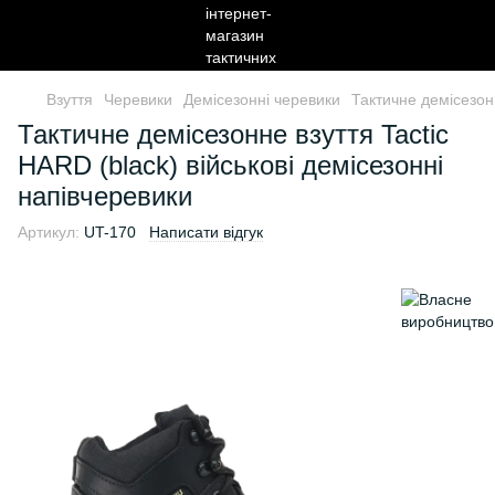
Взуття
Черевики
Демісезонні черевики
Тактичне демісезонн
Тактичне демісезонне взуття Tactic
HARD (black) військові демісезонні
напівчеревики
Артикул:
UT-170
Написати відгук