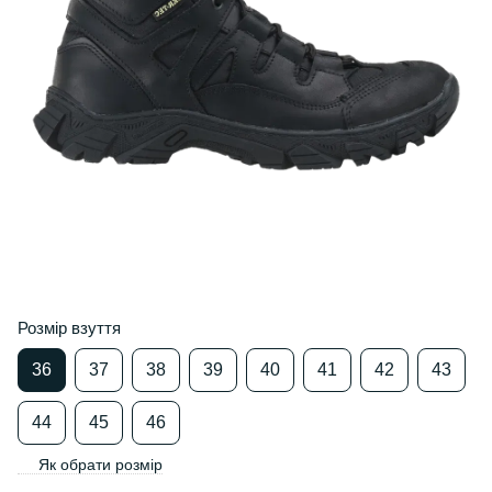
Розмір взуття
36
37
38
39
40
41
42
43
44
45
46
Як обрати розмір