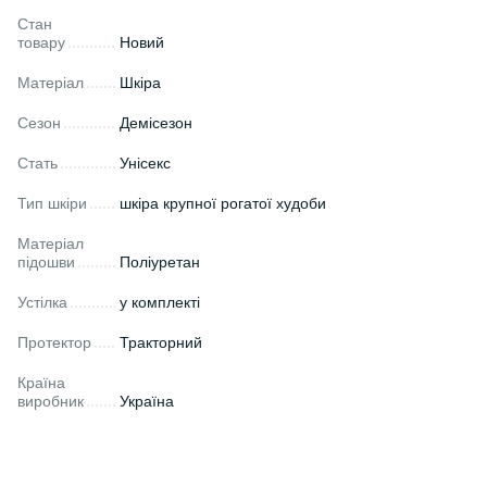
Стан
товару
Новий
Матеріал
Шкіра
Сезон
Демісезон
Стать
Унісекс
Тип шкіри
шкіра крупної рогатої худоби
Матеріал
підошви
Поліуретан
Устілка
у комплекті
Протектор
Тракторний
Країна
виробник
Україна