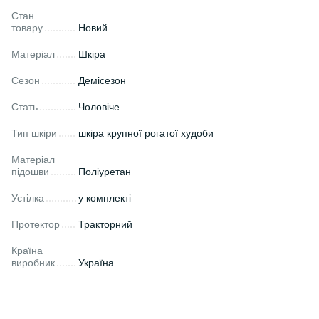
Стан
товару
Новий
Матеріал
Шкіра
Сезон
Демісезон
Стать
Чоловіче
Тип шкіри
шкіра крупної рогатої худоби
Матеріал
підошви
Поліуретан
Устілка
у комплекті
Протектор
Тракторний
Країна
виробник
Україна