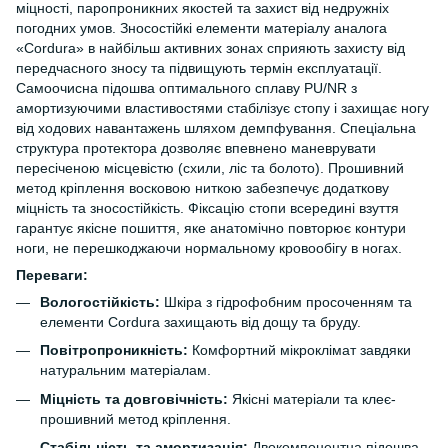
міцності, паропроникних якостей та захист від недружніх
погодних умов. Зносостійкі елементи матеріалу аналога
«Cordura» в найбільш активних зонах сприяють захисту від
передчасного зносу та підвищують термін експлуатації.
Самоочисна підошва оптимального сплаву PU/NR з
амортизуючими властивостями стабілізує стопу і захищає ногу
від ходових навантажень шляхом демпфування. Спеціальна
структура протектора дозволяє впевнено маневрувати
пересіченою місцевістю (схили, ліс та болото). Прошивний
метод кріплення восковою ниткою забезпечує додаткову
міцність та зносостійкість. Фіксацію стопи всередині взуття
гарантує якісне пошиття, яке анатомічно повторює контури
ноги, не перешкоджаючи нормальному кровообігу в ногах.
Переваги:
Вологостійкість:
Шкіра з гідрофобним просоченням та
елементи Cordura захищають від дощу та бруду.
Повітропроникність:
Комфортний мікроклімат завдяки
натуральним матеріалам.
Міцність та довговічність:
Якісні матеріали та клеє-
прошивний метод кріплення.
Стабільність та амортизація:
Двокомпонентна підошва