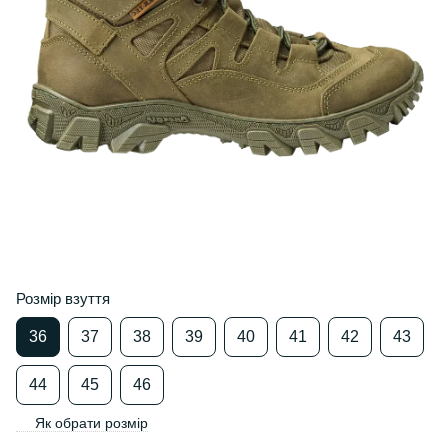
Розмір взуття
36
37
38
39
40
41
42
43
44
45
46
Як обрати розмір