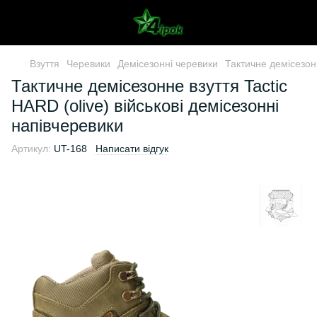
Взуття
Черевики
Демісезонні черевики
Тактичне демісезонн
Тактичне демісезонне взуття Tactic
HARD (olive) військові демісезонні
напівчеревики
Артикул:
UT-168
Написати відгук